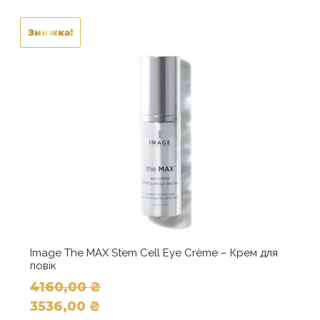
Знижка!
Image The MAX Stem Cell Eye Crème – Крем для
повік
4160,00
₴
Оригінальна
3536,00
₴
ціна: