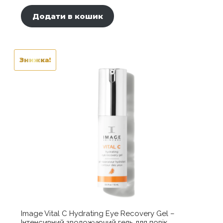
Поточна
4160,00 ₴.
ціна:
Додати в кошик
3536,00 ₴.
Знижка!
Image Vital C Hydrating Eye Recovery Gel –
Інтенсивний зволожуючий гель для повік