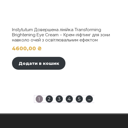
Instytutum Довершена лінійка Transforming
Brightening Eye Cream – Крем-ліфтинг для зони
навколо очей з освітлювальним ефектом
4600,00
₴
Додати в кошик
2
3
4
5
→
1