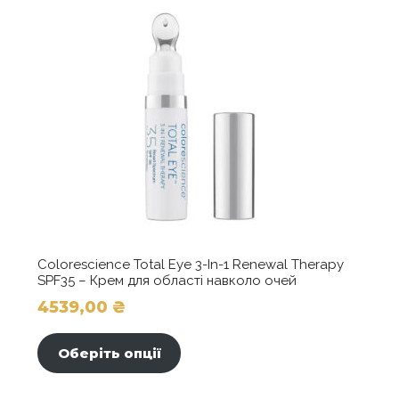
Colorescience Total Eye 3-In-1 Renewal Therapy
SPF35 – Крем для області навколо очей
4539,00
₴
Цей
товар
Оберіть опції
має
кілька