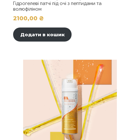
Гідрогелеві патчі під очі з пептидами та
волюфіліном
2100,00
₴
Додати в кошик