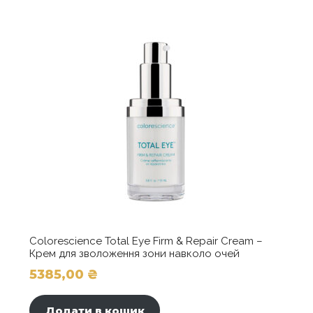
варіантів.
Параметри
можна
вибрати
на
сторінці
товару
Colorescience Total Eye Firm & Repair Cream –
Крем для зволоження зони навколо очей
5385,00
₴
Додати в кошик