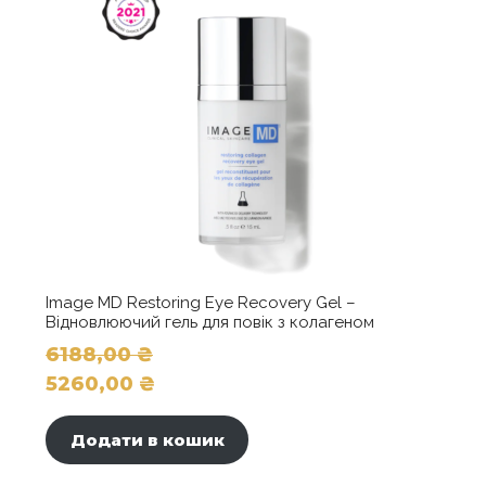
вибрати
на
сторінці
товару
Image MD Restoring Eye Recovery Gel –
Відновлюючий гель для повік з колагеном
6188,00
₴
Оригінальна
5260,00
₴
ціна:
Поточна
6188,00 ₴.
ціна:
Додати в кошик
5260,00 ₴.