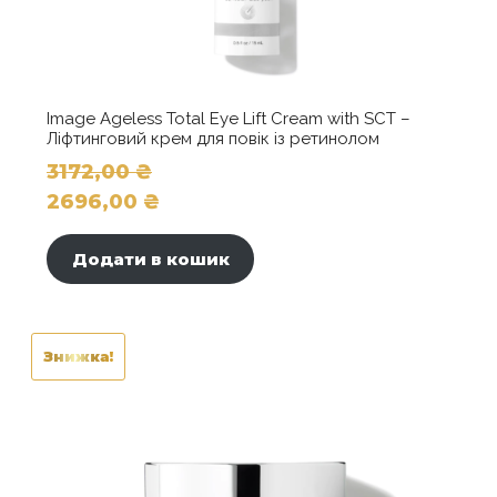
Image Ageless Total Eye Lift Cream with SCT –
Ліфтинговий крем для повік із ретинолом
3172,00
₴
Оригінальна
2696,00
₴
ціна:
Поточна
3172,00 ₴.
ціна:
Додати в кошик
2696,00 ₴.
Знижка!