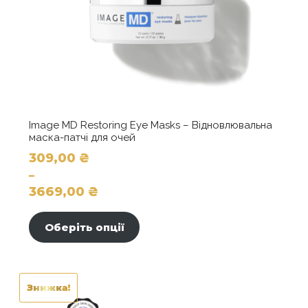
Image MD Restoring Eye Masks – Відновлювальна
маска-патчі для очей
309,00
₴
–
3669,00
₴
Діапазон
Цей
цін:
товар
Оберіть опції
від
має
309,00 ₴
кілька
до
варіантів.
3669,00 ₴
Параметри
Знижка!
можна