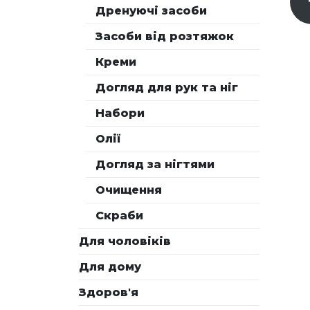
Дренуючі засоби
Засоби від розтяжок
Креми
Догляд для рук та ніг
Набори
Олії
Догляд за нігтями
Очищення
Скраби
Для чоловіків
Для дому
Здоров'я