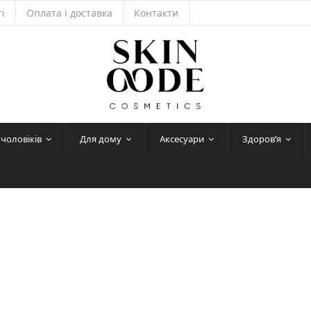
і
Оплата і доставка
Контакти
 чоловіків
Для дому
Аксесуари
Здоров’я