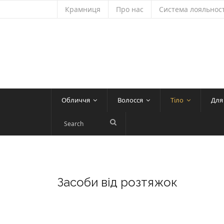
Skip
Крамниця
Про нас
Система лояльност
to
content
Обличчя
Волосся
Тіло
Для
Засоби від розтяжок