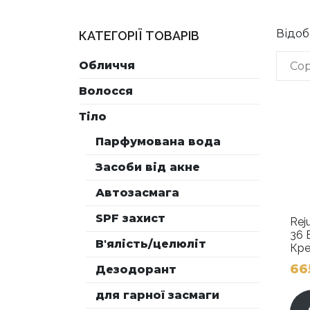
Відоб
КАТЕГОРІЇ ТОВАРІВ
Обличчя
Волосся
Тіло
Парфумована вода
Засоби від акне
Автозасмага
SPF захист
Rej
36 
В'ялість/целюліт
Кре
66
Дезодорант
для гарної засмаги