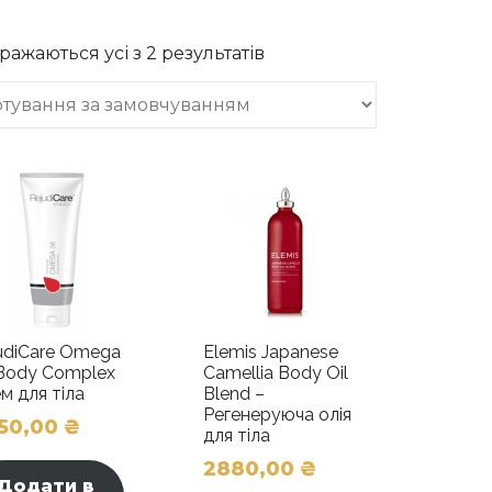
ражаються усі з 2 результатів
udiСare Omega
Elemis Japanese
Body Complex
Camellia Body Oil
м для тіла
Blend –
Регенеруюча олія
50,00
₴
для тіла
2880,00
₴
Додати в