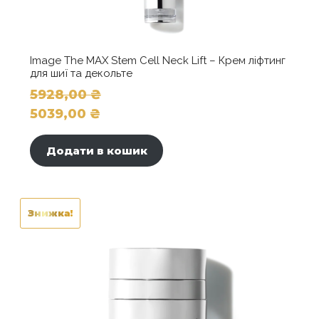
Image The MAX Stem Cell Neck Lift – Крем ліфтинг
для шиї та декольте
5928,00
₴
Оригінальна
5039,00
₴
ціна:
Поточна
5928,00 ₴.
ціна:
Додати в кошик
5039,00 ₴.
Знижка!