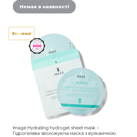
22080,00 ₴.
ціна:
Немає в наявності
18600,00 ₴.
Знижка!
Image Hydrating hydrogel sheet mask –
Гідрогелева зволожуюча маска з вулканічною