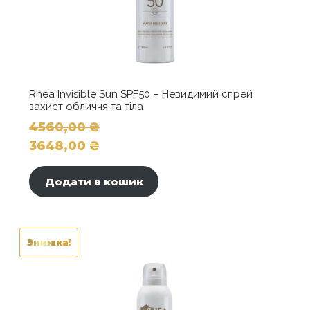
Rhea Invisible Sun SPF50 – Невидимий спрей
захист обличчя та тіла
4560,00
₴
Оригінальна
3648,00
₴
ціна:
Поточна
4560,00 ₴.
ціна:
Додати в кошик
3648,00 ₴.
Знижка!