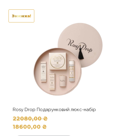
Знижка!
Rosy Drop Подарунковий люкс-набір
22080,00
₴
Оригінальна
18600,00
₴
ціна:
Поточна