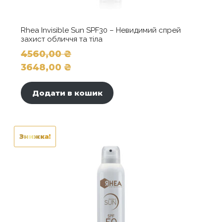
Rhea Invisible Sun SPF30 – Невидимий спрей
захист обличчя та тіла
4560,00
₴
Оригінальна
3648,00
₴
ціна:
Поточна
4560,00 ₴.
ціна:
Додати в кошик
3648,00 ₴.
Знижка!