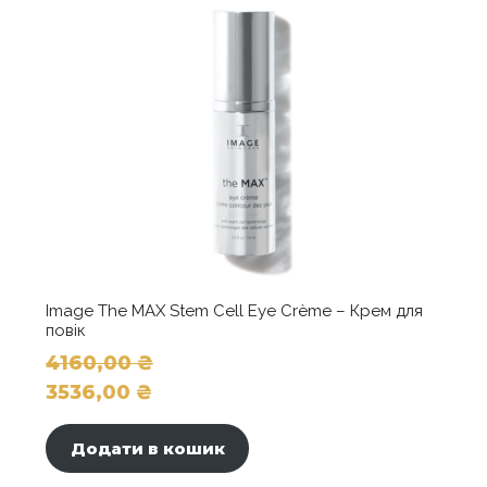
Image The MAX Stem Cell Eye Crème – Крем для
повік
4160,00
₴
Оригінальна
3536,00
₴
ціна:
Поточна
4160,00 ₴.
ціна:
Додати в кошик
3536,00 ₴.