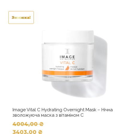
Знижка!
Image Vital C Hydrating Overnight Mask – Нічна
зволожуюча маска з вітаміном С
4004,00
₴
Оригінальна
3403,00
₴