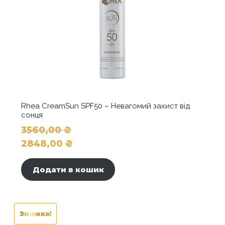
Rhea CreamSun SPF50 – Невагомий захист від
сонця
3560,00
₴
Оригінальна
2848,00
₴
ціна:
Поточна
3560,00 ₴.
ціна:
Додати в кошик
2848,00 ₴.
Знижка!