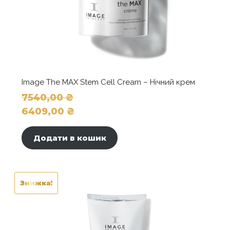
Image The MAX Stem Cell Cream – Нічний крем
7540,00
₴
Оригінальна
6409,00
₴
ціна:
Поточна
7540,00 ₴.
ціна:
Додати в кошик
6409,00 ₴.
Знижка!