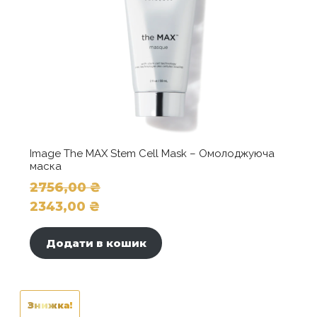
Image The MAX Stem Cell Mask – Омолоджуюча
маска
2756,00
₴
Оригінальна
2343,00
₴
ціна:
Поточна
2756,00 ₴.
ціна:
Додати в кошик
2343,00 ₴.
Знижка!