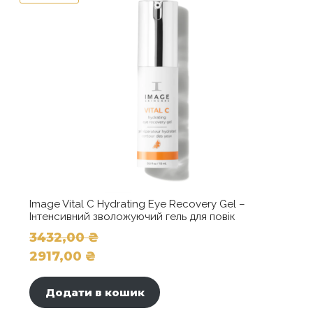
Image Vital C Hydrating Eye Recovery Gel –
Інтенсивний зволожуючий гель для повік
3432,00
₴
Оригінальна
2917,00
₴
ціна:
Поточна
3432,00 ₴.
ціна:
Додати в кошик
2917,00 ₴.