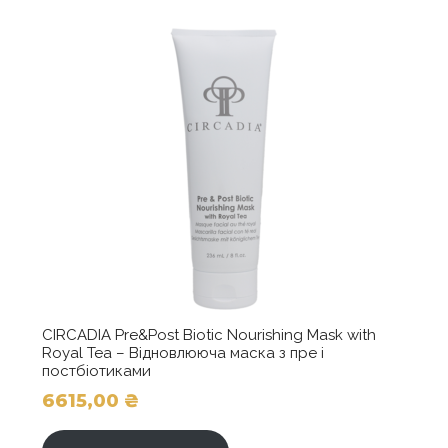
1280,00 ₴
Параметри
можна
вибрати
на
сторінці
товару
CIRCADIA Pre&Post Biotic Nourishing Mask with
Royal Tea – Відновлююча маска з пре і
постбіотиками
6615,00
₴