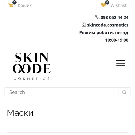
Skip
0
0
Кошик
Wishlist
to
content
098 052 44 24
skincode.cosmetics
Режим роботи: пн-нд
10:00-19:00
Маски