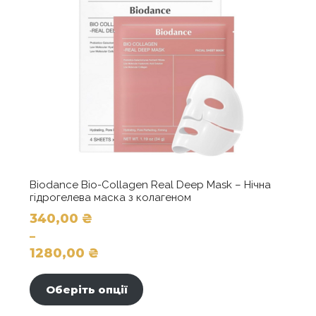
Biodance Bio-Collagen Real Deep Mask – Нічна
гідрогелева маска з колагеном
340,00
₴
–
1280,00
₴
Діапазон
Цей
цін:
товар
Оберіть опції
від
має