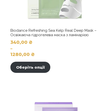
Biodance Refreshing Sea Kelp Real Deep Mask –
Освіжаюча гідрогелева маска з ламінарією
340,00
₴
–
1280,00
₴
Діапазон
Цей
цін:
товар
Оберіть опції
від
має
340,00 ₴
кілька
до
варіантів.
1280,00 ₴
Параметри
можна
вибрати
на
сторінці