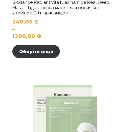
Biodance Radiant Vita Niacinamide Real Deep
Mask – Гідрогелева маска для обличчя з
вітаміном С і ніацинамідом
340,00
₴
–
1280,00
₴
Діапазон
Цей
цін:
товар
Оберіть опції
від
має
340,00 ₴
кілька
до
варіантів.
1280,00 ₴
Параметри
можна
вибрати
на
сторінці
товару