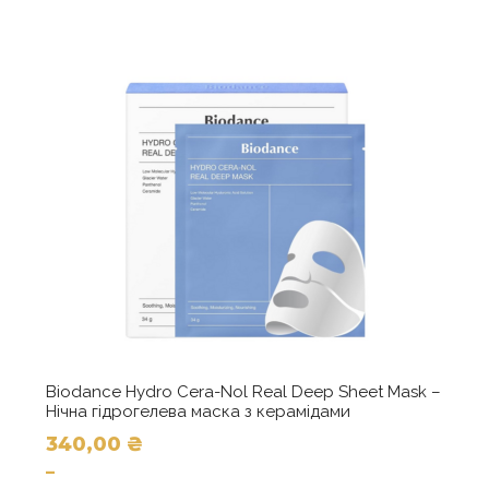
340,00 ₴
кілька
до
варіантів.
1280,00 ₴
Параметри
можна
вибрати
на
сторінці
товару
Biodance Hydro Cera-Nol Real Deep Sheet Mask –
Нічна гідрогелева маска з керамідами
340,00
₴
–