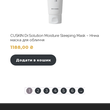
CUSKIN Dr.Solution Moisture Sleeping Mask – Нічна
маска для обличчя
1188,00
₴
Додати в кошик
2
3
4
5
6
→
1