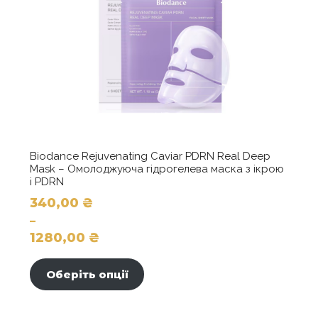
товару
Biodance Rejuvenating Caviar PDRN Real Deep
Mask – Омолоджуюча гідрогелева маска з ікрою
і PDRN
340,00
₴
–
1280,00
₴
Діапазон
Цей
цін:
товар
Оберіть опції
від
має
340,00 ₴
кілька
до
варіантів.