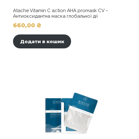
Atache Vitamin C action AHA promask CV –
Антиоксидантна маска глобальної дії
660,00
₴
Додати в кошик