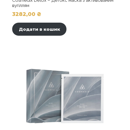
Cosmedix Detox – Детокс маска з активованим
вугіллям
3282,00
₴
Додати в кошик