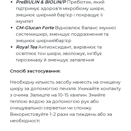
PreBIULIN & BIOLIN/P
Пребіотик, який
підтримує здоров’я мікробіому шкіри,
зміцнює шкірний бар’єр і покращує її
імунітет
CM-Glucan Forte
Відновлює баланс імунної
системишкірі, зменшує подразнення та
зміцнює шкірнийбар’єр
Royal Tea
Антиоксидант, вирівнює та
освітлює тон шкіри, зволожує, інгібує
тирозиназу й зменшує запалення
Спосіб застосування:
Необхідну кількість засобу нанесіть на очищену
шкіру за допомогою пензля. Уникайте контакту
з очима. Залиште на 10-15 хвилин. Змийте
теплою водою за допомогою рук або
очищувальної серветки чи спонжу.
Використовуйте 1-2 рази на тиждень або за
необхідності.