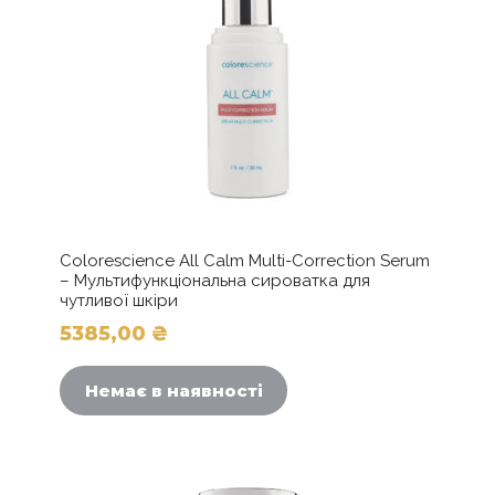
сторінці
товару
Colorescience All Calm Multi-Correction Serum
– Мультифункціональна сироватка для
чутливої шкіри
5385,00
₴
Немає в наявності