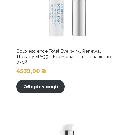
Colorescience Total Eye 3-In-1 Renewal
Therapy SPF35 – Крем для області навколо
очей
4539,00
₴
Цей
товар
Оберіть опції
має
кілька
варіантів.
Параметри
можна
вибрати
на