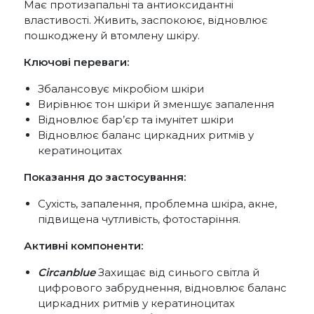
Має протизапальні та антиоксидантні
властивості. Живить, заспокоює, відновлює
пошкоджену й втомлену шкіру.
Ключові переваги:
Збалансовує мікробіом шкіри
Вирівнює тон шкіри й зменшує запалення
Відновлює бар’єр та імунітет шкіри
Відновлює баланс циркадних ритмів у
кератиноцитах
Показання до застосування:
Сухість, запалення, проблемна шкіра, акне,
підвищена чутливість, фотостаріння.
Активні компоненти:
Circanblue
Захищає від синього світла й
цифрового забруднення, відновлює баланс
циркадних ритмів у кератиноцитах