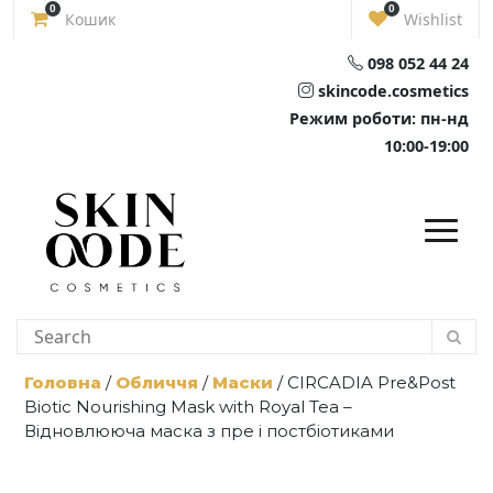
Skip
0
0
Кошик
Wishlist
to
content
098 052 44 24
skincode.cosmetics
Режим роботи: пн-нд
10:00-19:00
Головна
/
Обличчя
/
Маски
/ CIRCADIA Pre&Post
Biotic Nourishing Mask with Royal Tea –
Відновлююча маска з пре і постбіотиками