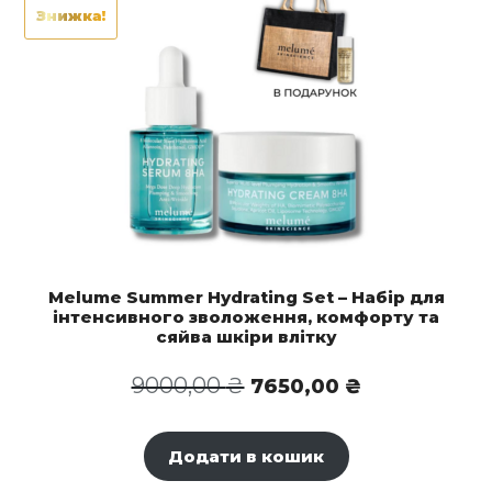
Знижка!
Melume Summer Hydrating Set – Набір для
інтенсивного зволоження, комфорту та
сяйва шкіри влітку
Оригінальна
Поточна
9000,00
₴
7650,00
₴
ціна:
ціна:
9000,00 ₴.
7650,00 ₴.
Додати в кошик