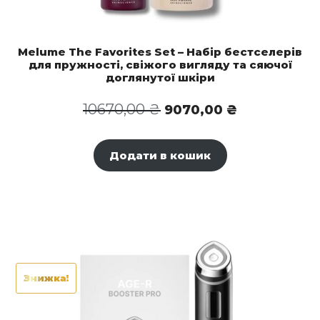
Melume The Favorites Set – Набір бестселерів
для пружності, свіжого вигляду та сяючої
доглянутої шкіри
Оригінальна
Поточна
10670,00
₴
9070,00
₴
ціна:
ціна:
10670,00 ₴.
9070,00 ₴.
Додати в кошик
Знижка!