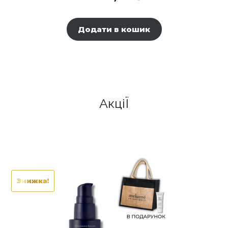
Додати в кошик
АкціЇ
Знижка!