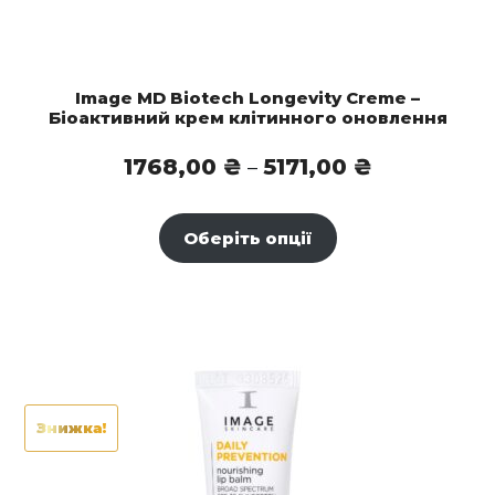
Image MD Biotech Longevity Creme –
Біоактивний крем клітинного оновлення
Діапазон
1768,00
₴
5171,00
₴
–
цін:
від
Оберіть опції
1768,00 ₴
до
5171,00 ₴
Знижка!