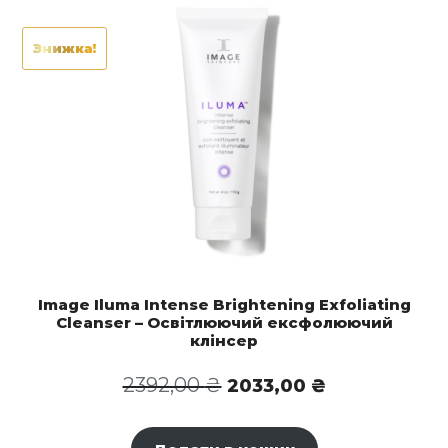
Знижка!
Image Iluma Intense Brightening Exfoliating
Cleanser – Освітлюючий ексфолюючий
клінсер
Оригінальна
Поточна
2392,00
₴
2033,00
₴
ціна:
ціна:
2392,00 ₴.
2033,00 ₴.