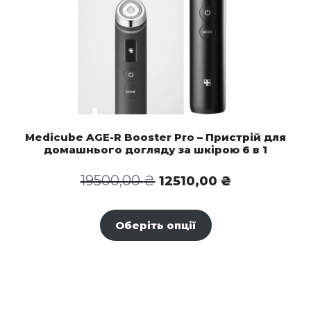
Medicube AGE-R Booster Pro – Пристрій для
домашнього догляду за шкірою 6 в 1
Оригінальна
Поточна
19500,00
₴
12510,00
₴
ціна:
ціна:
19500,00 ₴.
12510,00 ₴.
Оберіть опції