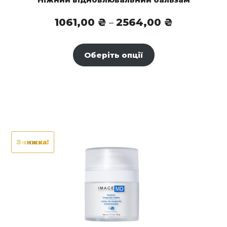
Діапазон
1061,00
₴
2564,00
₴
–
цін:
від
Оберіть опції
1061,00 ₴
до
2564,00 ₴
Знижка!