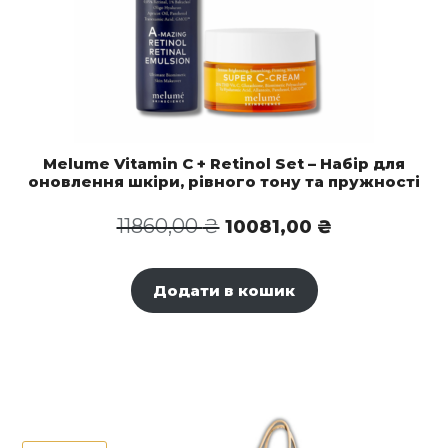
Melume Vitamin C + Retinol Set – Набір для
оновлення шкіри, рівного тону та пружності
Оригінальна
Поточна
11860,00
₴
10081,00
₴
ціна:
ціна:
11860,00 ₴.
10081,00 ₴.
Додати в кошик