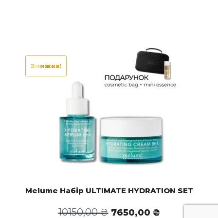
Знижка!
Melume Набір ULTIMATE HYDRATION SET
Оригінальна
Поточна
10150,00
₴
7650,00
₴