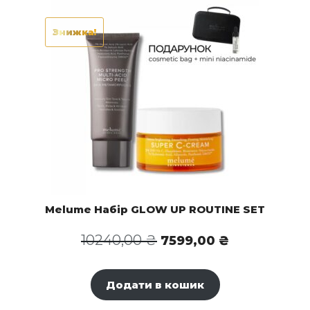
Знижка!
Melume Набір GLOW UP ROUTINE SET
Оригінальна
Поточна
10240,00
₴
7599,00
₴
ціна:
ціна:
10240,00 ₴.
7599,00 ₴.
Додати в кошик