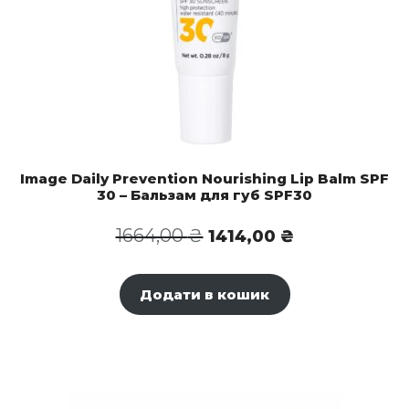
Image Daily Prevention Nourishing Lip Balm SPF
30 – Бальзам для губ SPF30
Оригінальна
Поточна
1664,00
₴
1414,00
₴
ціна:
ціна:
1664,00 ₴.
1414,00 ₴.
Додати в кошик