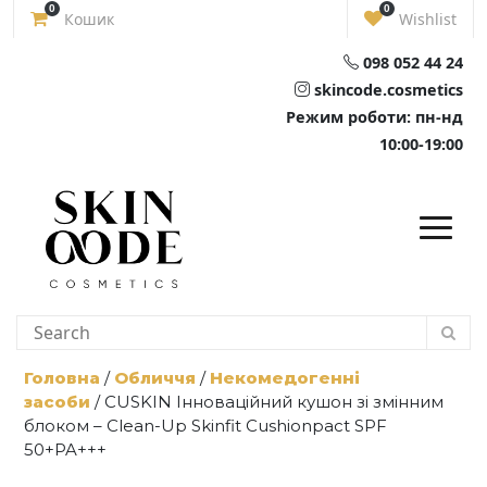
Skip
0
0
Кошик
Wishlist
to
content
098 052 44 24
skincode.cosmetics
Режим роботи: пн-нд
10:00-19:00
Головна
/
Обличчя
/
Некомедогенні
засоби
/ CUSKIN Інноваційний кушон зі змінним
блоком – Clean-Up Skinfit Cushionpact SPF
50+PA+++