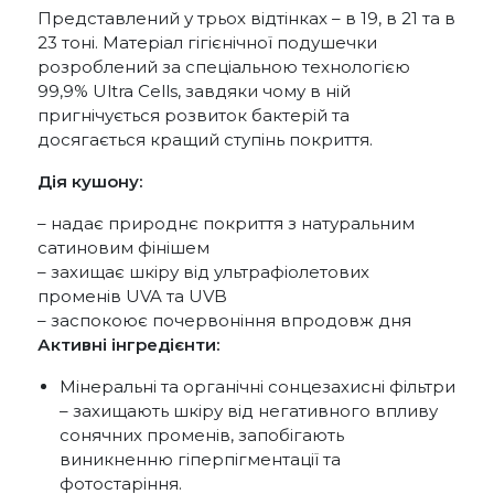
Представлений у трьох відтінках – в 19, в 21 та в
23 тоні. Матеріал гігієнічної подушечки
розроблений за спеціальною технологією
99,9% Ultra Cells, завдяки чому в ній
пригнічується розвиток бактерій та
досягається кращий ступінь покриття.
Дія кушону:
– надає природнє покриття з натуральним
сатиновим фінішем
– захищає шкіру від ультрафіолетових
променів UVA та UVB
– заспокоює почервоніння впродовж дня
Активні інгредієнти:
Мінеральні та органічні сонцезахисні фільтри
– захищають шкіру від негативного впливу
сонячних променів, запобігають
виникненню гіперпігментації та
фотостаріння.