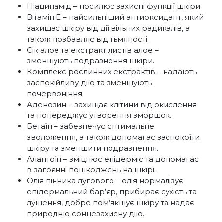
Ніацинамід – посилює захисні функції шкіри.
Вітамін Е – найсильніший антиоксидант, який
захищає шкіру від дії вільних радикалів, а
також позбавляє від тьмяності.
Сік алое та екстракт листів алое –
зменшують подразнення шкіри.
Комплекс рослинних екстрактів – надають
заспокійливу дію та зменшують
почервоніння.
Аденозин – захищає клітини від окислення
та попереджує утворення зморшок.
Бетаїн – забезпечує оптимальне
зволоження, а також допомагає заспокоїти
шкіру та зменшити подразнення.
Алантоїн – зміцнює епідерміс та допомагає
в загоєнні пошкоджень на шкірі.
Олія пінника лугового – олія нормалізує
епідермальний бар’єр, прибирає сухість та
лущення, добре пом’якшує шкіру та надає
природню сонцезахисну дію.