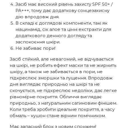
Засіб має високий рівень захисту SPF 50+ /
PA+++, тому дає додаткову сонцезахисну
дію впродовж дня.
В складі є доглядові компоненти, такі як
ніацинамід, сік алое та цінні екстракти для
додаткового денного догляду та
заспокоєння шкіри.
Не забиває пори!
Засіб стійкий, але невагомий, не відчувається
на шкірі, не робить ефект маски та не жирнить
шкіру, а також не забивається в пори, не
підкреслює зморшки та лущення. Впродовж
дня виглядає природньо на шкірі та не
скочується, не підкреслює недоліки, дає легке
рівномірне покриття. Обличчя виглядає
природньо, з натуральним сатиновим фінішем.
Коли треба зробити ідеальне покриття, а часу
обмаль – кушон стане вірним помічником.
Має запасний блок з новим спонжем!