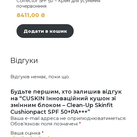
Corrector SPF 50 – Крем для усунення
почервоніння
8411,00
₴
Додати в кошик
Відгуки
Відгуків немає, поки що.
Будьте першим, хто залишив відгук
на “CUSKIN Інноваційний кушон зі
змінним блоком – Clean-Up Skinfit
Cushionpact SPF 50+PA+++”
Ваша e-mail адреса не оприлюднюватиметься.
Обов’язкові поля позначені
*
Ваша оцінка
*