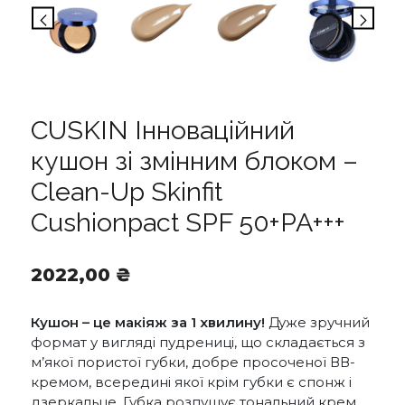
CUSKIN Інноваційний
кушон зі змінним блоком –
Clean-Up Skinfit
Cushionpact SPF 50+PA+++
2022,00
₴
Кушон – це макіяж за 1 хвилину!
Дуже зручний
формат у вигляді пудрениці, що складається з
м’якої пористої губки, добре просоченої ВВ-
кремом, всередині якої крім губки є спонж і
дзеркальце. Губка розпушує тональний крем,