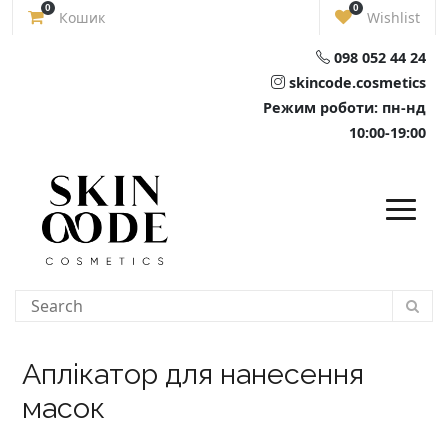
Skip
0
0
Кошик
Wishlist
to
content
098 052 44 24
skincode.cosmetics
Режим роботи: пн-нд
10:00-19:00
Аплікатор для нанесення
масок