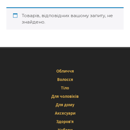
Товарів, відповідних вашому запиту, не
знайдено.
Обличчя
Волосся
Тіло
Для чоловіків
Для дому
Аксесуари
Здоров’я
Набори