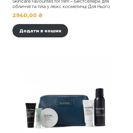
Skincare Favourites for Him – Бестселери для
обличчя та тіла у люкс косметичці Для Нього
2940,00
₴
Додати в кошик