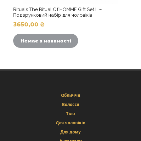
Rituals The Ritual Of HOMME Gift Set L –
Подарунковий набір для чоловіків
3650,00
₴
Немає в наявності
Обличчя
Волосся
Тіло
Для чоловіків
Для дому
Аксесуари