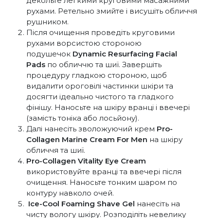
декольте легкими круговими масажними
рухами. Ретельно змийте і висушіть обличчя
рушником.
Після очищення проведіть круговими
рухами ворсистою стороною
подушечок
Dynamic Resurfacing Facial
Pads
по обличчю та шиї. Завершіть
процедуру гладкою стороною, щоб
видалити ороговілі частинки шкіри та
досягти ідеально чистого та гладкого
фінішу. Наносьте на шкіру вранці і ввечері
(замість тоніка або лосьйону).
Далі нанесіть зволожуючий крем
Pro-
Collagen Marine Cream For Men
на шкіру
обличчя та шиї.
Pro-Collagen Vitality Eye Cream
використовуйте вранці та ввечері після
очищення. Наносьте тонким шаром по
контуру навколо очей.
Ice-Cool Foaming Shave Gel
нанесіть на
чисту вологу шкіру. Розподіліть невелику