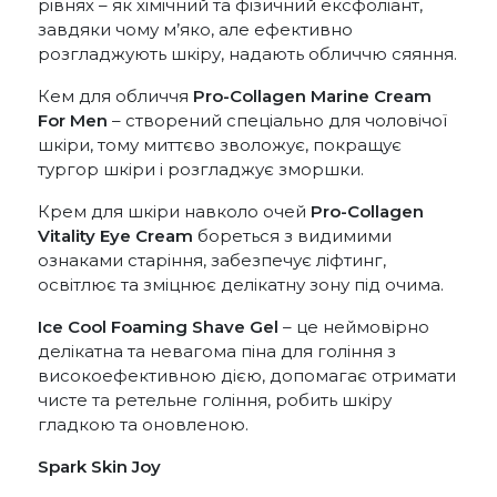
рівнях – як хімічний та фізичний ексфоліант,
завдяки чому м’яко, але ефективно
розгладжують шкіру, надають обличчю сяяння.
Кем для обличчя
Pro-Collagen Marine Cream
For Men
– створений спеціально для чоловічої
шкіри, тому миттєво зволожує, покращує
тургор шкіри і розгладжує зморшки.
Крем для шкіри навколо очей
Pro-Collagen
Vitality Eye Cream
бореться з видимими
ознаками старіння, забезпечує ліфтинг,
освітлює та зміцнює делікатну зону під очима.
Ice Cool Foaming Shave Gel
– це неймовірно
делікатна та невагома піна для гоління з
високоефективною дією, допомагає отримати
чисте та ретельне гоління, робить шкіру
гладкою та оновленою.
Spark Skin Joy