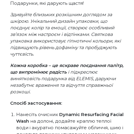
Подарунки, які дарують щастя!
Здивуйте близьких розкішним доглядом за
шкірою. Унікальний дизайн упаковки, що
поєднує колір та емоції, створює особливий
зв’язок між настроєм і відтінками. Святкова
упаковка використовує гіпнотичні кольори, які
підвищують рівень дофаміну та пробуджують
чуттєвість.
Кожна коробка – це яскраве поєднання палітр,
що випромінює радість
і підкреслює
винятковість подарунка від ELEMIS, даруючи
незабутнє враження та відчуття справжньої
розкоші.
Спосіб застосування:
Нанесіть очисник
Dynamic Resurfacing Facial
Wash
на долоні, додайте краплю теплої
води і акуратно помасажуйте обличчя, шию і