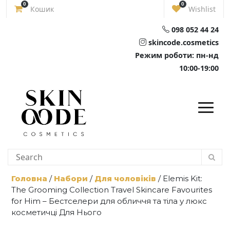
Skip
0
0
Кошик
Wishlist
to
content
098 052 44 24
skincode.cosmetics
Режим роботи: пн-нд
10:00-19:00
Головна
/
Набори
/
Для чоловіків
/ Elemis Kit:
The Grooming Collection Travel Skincare Favourites
for Him – Бестселери для обличчя та тіла у люкс
косметичці Для Нього