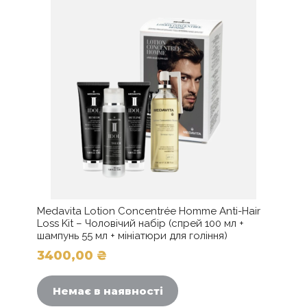
можна
1100,00 ₴
вибрати
на
сторінці
товару
Medavita Lotion Concentrée Homme Anti-Hair
Loss Kit – Чоловічий набір (спрей 100 мл +
шампунь 55 мл + мініатюри для гоління)
3400,00
₴
Немає в наявності