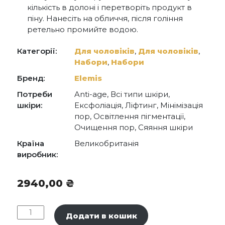
кількість в долоні і перетворіть продукт в
піну. Нанесіть на обличчя, після гоління
ретельно промийте водою.
Категорії:
Для чоловіків
,
Для чоловіків
,
Набори
,
Набори
Бренд:
Elemis
Потреби
Anti-age, Всі типи шкіри,
шкіри:
Ексфоліація, Ліфтинг, Мінімізація
пор, Освітлення пігментації,
Очищення пор, Сяяння шкіри
Країна
Великобританія
виробник:
2940,00
₴
Elemis
Додати в кошик
Kit: