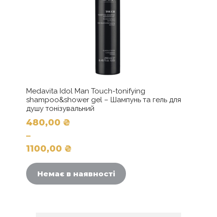
Medavita Idol Man Touch-tonifying
shampoo&shower gel – Шампунь та гель для
душу тонізувальний
480,00
₴
–
1100,00
₴
Цей
Діапазон
товар
цін:
Немає в наявності
має
від
кілька
480,00 ₴
варіантів.
до
Параметри