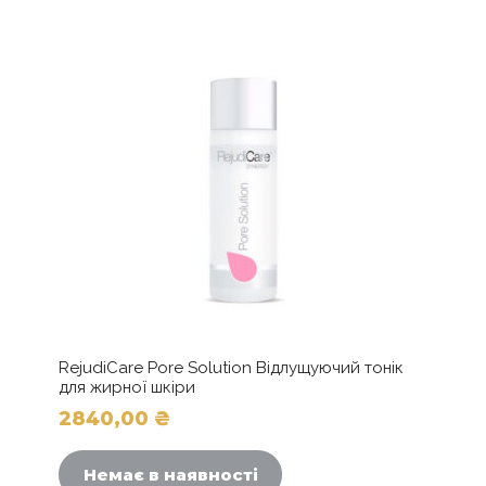
RejudiCare Pore Solution Відлущуючий тонік
для жирної шкіри
2840,00
₴
Немає в наявності