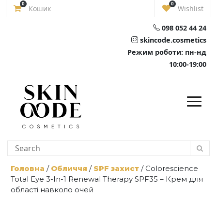
Skip
0
0
Кошик
Wishlist
to
content
098 052 44 24
skincode.cosmetics
Режим роботи: пн-нд
10:00-19:00
Головна
/
Обличчя
/
SPF захист
/ Colorescience
Total Eye 3-In-1 Renewal Therapy SPF35 – Крем для
області навколо очей