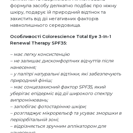
формула засобу делікатно подбає про ніжну
шкіру, подарує їй природний відтінок та
захистить від дії негативних факторів
навколишнього середовища.
Особливості Colorescience Total Eye 3-In-1
Renewal Therapy SPF35:
– має легку консистенцію
– не залишає дискомфортних відчуттів після
нанесення;
– у палітрі натуральні відтінки, які забезпечують
природний фініш;
– має сонцезахисний фактор SPF35, який
уберігає епідерміс від дії широкого спектру
випромінювань;
– запобігає фотостарінню шкіри;
– розгладжує мікрорельєф та усуває зморшки в
періорбітальній зоні;
– відрізняється зручним аплікатором для
нанесення.