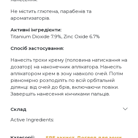
Не містить глютена, парабенів та
ароматизаторів.
Активні інгредієнти:
Titanium Dioxide 7.9%, Zinc Oxide 6.7%
Спосіб застосування:
Нанесіть трохи крему (половина натискання на
дозатор) на наконечник аплікатора. Нанесіть
аплікатором крем в зону навколо очей. Потім
рівномірно розподіліть по всій орбітальній
ділянці: від очей до брів, включаючи повіки.
Завершіть нанесення кінчиками пальців.
Склад
Active Ingredients:
Titanium Dioxide 7.9%, Zinc Oxide 6.7%
Ingredients:
Aqua/Water, Hydrogenated Polyisobutene,
Категорії:
SPF захист
,
Догляд для зони