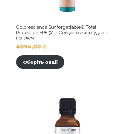
Colorescience Sunforgettable® Total
Protection SPF 50 – Сонцезахисна пудра з
пензлем
4094,00
₴
Цей
товар
Оберіть опції
має
кілька
варіантів.
Параметри
можна
вибрати
на
сторінці
товару