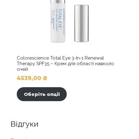
Colorescience Total Eye 3-In-1 Renewal
Therapy SPF35 – Крем для області навколо
очей
4539,00
₴
Цей
товар
Оберіть опції
має
кілька
варіантів.
Параметри
Відгуки
можна
вибрати