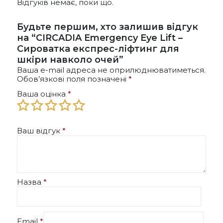
на
Відгуків немає, поки що.
сторінці
товару
Будьте першим, хто залишив відгук
на “CIRCADIA Emergency Eye Lift –
Сироватка експрес-ліфтинг для
шкіри навколо очей”
Ваша e-mail адреса не оприлюднюватиметься.
Обов’язкові поля позначені
*
Ваша оцінка
*
Ваш відгук
*
Назва
*
Email
*