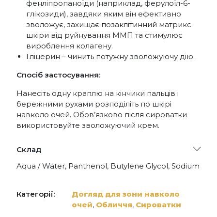
фенліпропаноїди (наприклад, ферулоїл-6-
глікозиди), завдяки яким він ефективно
зволожує, захищає позаклітинний матрикс
шкіри від руйнування ММП та стимулює
вироблення колагену.
Гліцерин – чинить потужну зволожуючу дію.
Спосіб застосування:
Нанесіть одну краплю на кінчики пальців і
бережними рухами розподіліть по шкірі
навколо очей. Обов’язково після сироватки
використовуйте зволожуючий крем.
Склад
Aqua / Water, Panthenol, Butylene Glycol, Sodium
Hyaluronate, Ceratonia Siliqua Gum, Hy- drolyzed
Wheat Gluten, Algae Extract, Pullulan, Gardenia
Jasminoides Meristem Cell Culture,
Категорії:
Догляд для зони навколо
Phenoxyethanol, Capryl Glycol, Hexylene Glycol,
очей
,
Обличчя
,
Сироватки
Glycerin, Xanthan Gum, Citric Acid, Sodium