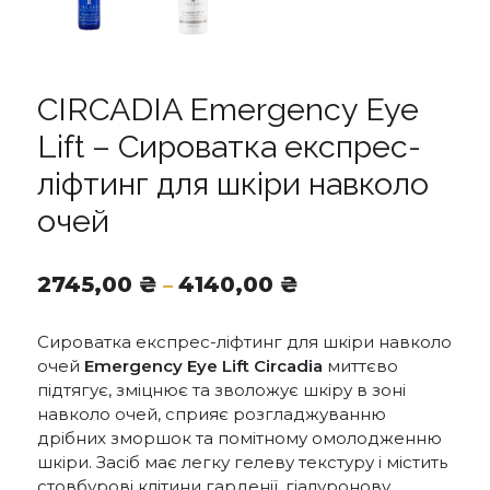
CIRCADIA Emergency Eye
Lift – Сироватка експрес-
ліфтинг для шкіри навколо
очей
Діапазон
2745,00
₴
4140,00
₴
–
цін:
від
Сироватка експрес-ліфтинг для шкіри навколо
2745,00 ₴
очей
Emergency Eye Lift Circadia
миттєво
до
підтягує, зміцнює та зволожує шкіру в зоні
4140,00 ₴
навколо очей, сприяє розгладжуванню
дрібних зморшок та помітному омолодженню
шкіри. Засіб має легку гелеву текстуру і містить
стовбурові клітини гарденії, гіалуронову