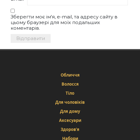
Зберегти моє ім'я, e-mail, та адресу сайту в
цьому браузері для моїх подальших
коментарів.
Обличчя
Волосся
Тіло
Для чоловіків
Для дому
Аксесуари
Здоров’я
Набори