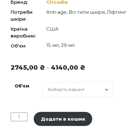
Dextran Sulfate, Ethylhexylglycerin, Potassium
Бренд:
Circadia
Sorbate, Sodium Benzoate.
Потреби
Anti-age, Всі типи шкіри, Ліфтинг
шкіри:
Країна
США
виробник:
15 мл, 29 мл
Об'єм
Діапазон
2745,00
₴
4140,00
₴
–
цін:
від
Об'єм
2745,00 ₴
до
4140,00 ₴
CIRCADIA
Додати в кошик
Emergency
Eye
Lift