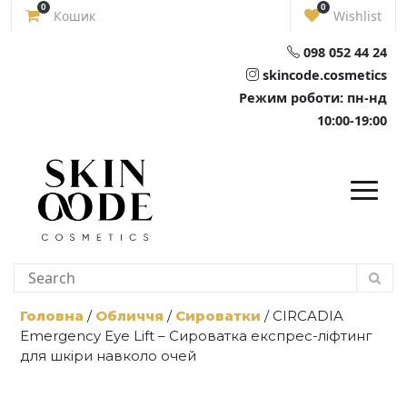
Skip
0
0
Кошик
Wishlist
to
content
098 052 44 24
skincode.cosmetics
Режим роботи: пн-нд
10:00-19:00
Головна
/
Обличчя
/
Сироватки
/ CIRCADIA
Emergency Eye Lift – Сироватка експрес-ліфтинг
для шкіри навколо очей