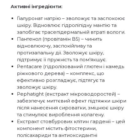
Активні інгредієнти:
Гіалуронат натрію – зволожує та заспокоює
шкіру. Відновлює гідроліпідну мантію та
запобігає трасепідермальній втраті вологи.
Пантенол (провітамін B5) – чинить
відновлюючу, заспокійливу та
протизапальну дії. Зволожує шкіру,
підтримує її пружність та пом’якшує.
Pentacare (гідролізований глютен і камедь
ріжкового дерева) – комплекс, що
ефективно розгладжує, підтягує та
зволожує шкіру.
Pephatight (екстракт мікроводоростей) –
забезпечує миттєвий ефект підтяжки шкіри
після нанесення сироватки, зміцнює шкіру
та стимулює вироблення колагену.
Екстракт стовбурових клітин гарденії – цей
компонент містить фітостерини,
полісахариди та антиоксидантні