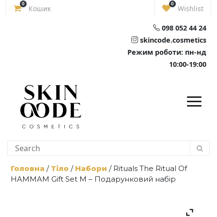
Skip
0
0
Кошик
Wishlist
to
content
098 052 44 24
skincode.cosmetics
Режим роботи: пн-нд
10:00-19:00
Головна
/
Тіло
/
Набори
/ Rituals The Ritual Of
HAMMAM Gift Set M – Подарунковий набір