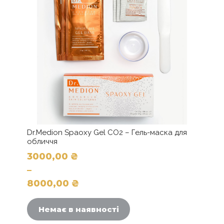
Dr.Medion Spaoxy Gel CO2 – Гель-маска для
обличчя
3000,00
₴
–
8000,00
₴
Цей
Діапазон
товар
цін:
Немає в наявності
має
від