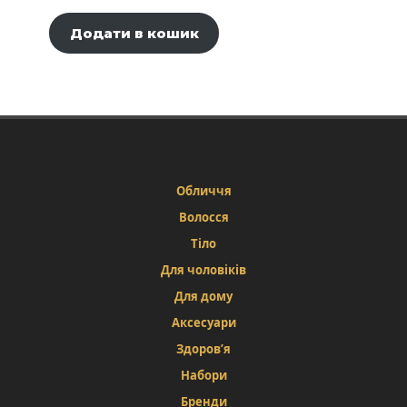
Додати в кошик
Обличчя
Волосся
Тіло
Для чоловіків
Для дому
Аксесуари
Здоров’я
Набори
Бренди