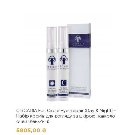
кілька
3000,00 ₴
варіантів.
до
Параметри
можна
8000,00 ₴
вибрати
на
сторінці
товару
CIRCADIA Full Cir­cle Eye Repair (Day & Night) –
Набір кремів для догляду за шкірою навколо
очей (день/ніч)
5805,00
₴