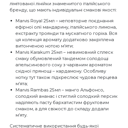
лімітованої лінійки знаменитого італійського
бренду, що мають індивідуальні смакові якості:
Marvis Royal 25мл – неповторне поєднання
ефірної олії мандарину, італійського лимона,
екстракту троянди та мускатного горіха. Вся
ця колекція аромату додатково закріплена
витонченою нотою м’яти;
Marvis Karakum 25мл – невимовний сплеск
смаку обумовлений тандемом солодощі
апельсинового соку з чарівним ароматом
східної прянощі – кардамону. Особливу
нотку тут також підкреслює чудова перцева
м’ята;
Marvis Rambas 25мл – манго Альфонсо,
солодкий ананас і стиглий солодкий персик
наділяють пасту бархатистим фруктовим
смаком, а для свіжості до складу додали
м’яту.
Систематичне використання будь-якої