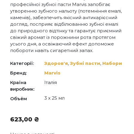
професійної зубної пасти Marvis запобігає
утворенню зубного нальоту (потемніння емалі,
каменів), забезпечить якісний антикарієсний
догляд, посприяє відбілюванню зубної емалі
до природного відтінку та гарантує приємний
свіжий аромат із порожнини рота протягом
усього дня, а освіжаючий ефект допоможе
побороти навіть сигаретний запах.
Категорії:
Здоров'я
,
Зубні пасти
,
Набори
Бренд:
Marvis
Країна
Італія
виробник:
3 x 25 мл
Объём
623,00
₴