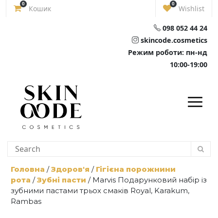
Skip
0
0
Кошик
Wishlist
to
content
098 052 44 24
skincode.cosmetics
Режим роботи: пн-нд
10:00-19:00
Головна
/
Здоров'я
/
Гігієна порожнини
рота
/
Зубні пасти
/ Marvis Подарунковий набір із
зубними пастами трьох смаків Royal, Karakum,
Rambas