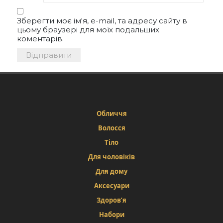
Зберегти моє ім'я, e-mail, та адресу сайту в
цьому браузері для моїх подальших
коментарів.
Обличчя
Волосся
Тіло
Для чоловіків
Для дому
Аксесуари
Здоров’я
Набори