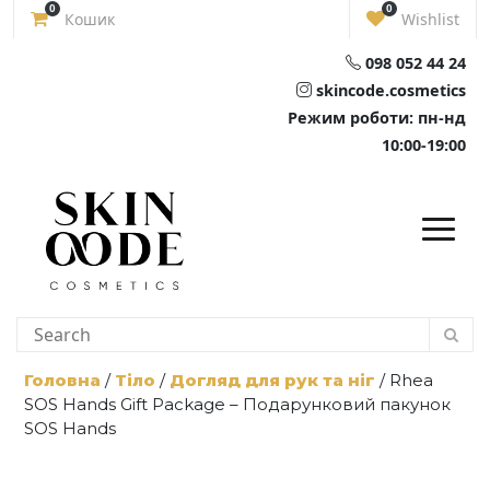
Skip
0
0
Кошик
Wishlist
to
content
098 052 44 24
skincode.cosmetics
Режим роботи: пн-нд
10:00-19:00
Головна
/
Тіло
/
Догляд для рук та ніг
/ Rhea
SOS Hands Gift Package – Подарунковий пакунок
SOS Hands