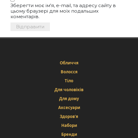
Зберегти моє ім'я, e-mail, та адресу сайту в
цьому браузері для моїх подальших
коментарів.
Обличчя
Волосся
Тіло
Для чоловіків
Для дому
Аксесуари
Здоров’я
Набори
Бренди