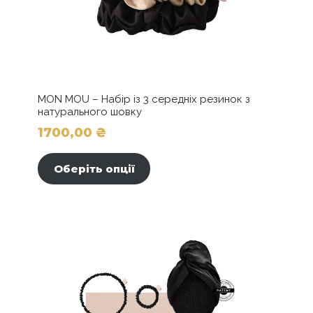
MON MOU – Набір із 3 середніх резинок з
натурального шовку
1700,00
₴
Цей
товар
Оберіть опції
має
кілька
варіантів.
Параметри
можна
вибрати
на
сторінці
товару