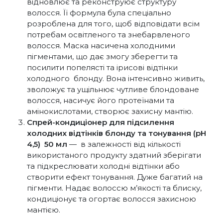
відновлює та реконструює структуру
волосся. Її формула була спеціально
розроблена для того, щоб відповідати всім
потребам освітленого та знебарвленого
волосся. Маска насичена холодними
пігментами, що дає змогу зберегти та
посилити попелясті та ірисові відтінки
холодного блонду. Вона інтенсивно живить,
зволожує та ущільнює чутливе блондоване
волосся, насичує його протеїнами та
амінокислотами, створює захисну мантію.
Спрей-кондиціонер для підсилення
холодних відтінків блонду та тонування (pH
4,5) 50 мл
— в залежності від кількості
використаного продукту здатний зберігати
та підкреслювати холодні відтінки або
створити ефект тонування. Дуже багатий на
пігменти. Надає волоссю м’якості та блиску,
кондиціонує та огортає волосся захисною
мантією.