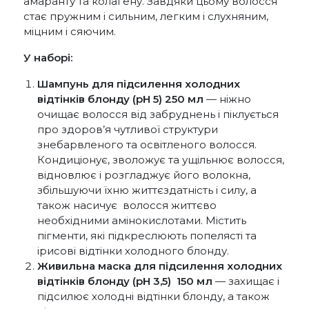
амаранту та колагену. Завдяки цьому волосся
стає пружним і сильним, легким і слухняним,
міцним і сяючим.
У наборі:
Шампунь для підсилення холодних
відтінків блонду (pH 5) 250 мл
— ніжно
очищає волосся від забруднень і піклується
про здоров’я чутливої структури
знебарвленого та освітленого волосся.
Кондиціонує, зволожує та ущільнює волосся,
відновлює і розгладжує його волокна,
збільшуючи їхню життєздатність і силу, а
також насичує волосся життєво
необхідними амінокислотами. Містить
пігменти, які підкреслюють попелясті та
ірисові відтінки холодного блонду.
Живильна маска для підсилення холодних
відтінків блонду (pH 3,5) 150 мл
— захищає і
підсилює холодні відтінки блонду, а також