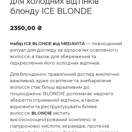
для холодних відтінків
блонду ICE BLONDE
2350,00
₴
Набір ICE BLONDE від MEDAVITA
— повноцінний
ритуал для догляду за здоров’ям освітленого
волосся, а також для збереження та
підкреслення його холодних відтінків.
Для блондинок правильний догляд виключно
важливий, адже освітлене та знебарвлене
волосся стає більш вразливим до
пошкоджень. BLONDIE допомагає надовго
зберегти отриманий відтінок, а також
відновити та реструктурувати біляве
волосся.
BLONDIE
містить
висококонцентрований комплекс із
гіалуронової кислоти, керамідів, протеїнів