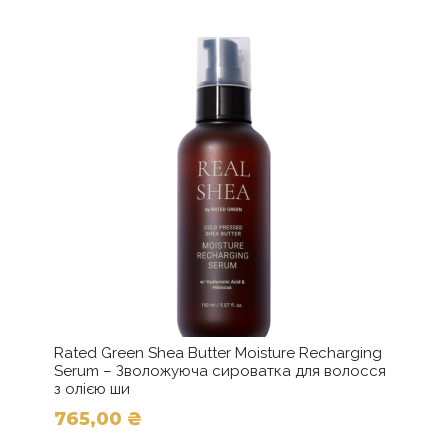
295,00 ₴
варіантів.
до
Параметри
можна
1065,00 ₴
вибрати
на
сторінці
товару
Rated Green Shea Butter Moisture Recharging
Serum – Зволожуюча сироватка для волосся
з олією ши
765,00
₴