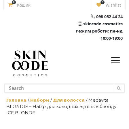
Skip
0
0
Кошик
Wishlist
to
content
098 052 44 24
skincode.cosmetics
Режим роботи: пн-нд
10:00-19:00
Головна
/
Набори
/
Для волосся
/ Medavita
BLONDIE – Набір для холодних відтінків блонду
ICE BLONDE