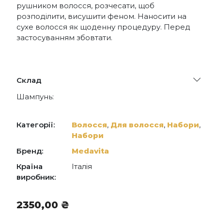
рушником волосся, розчесати, щоб
розподілити, висушити феном. Наносити на
сухе волосся як щоденну процедуру. Перед
застосуванням збовтати.
Склад
Шампунь:
AQUA (WATER), MEA-LAURETH SULFATE,
SODIUM LAURETH SULFATE,
Категорії:
Волосся
,
Для волосся
,
Набори
,
COCAMIDOPROPYL BETAINE, COCO-
Набори
GLUCOSIDE, SODIUM COCOAM- PHOACETATE,
SODIUM MYRETH SULFATE, GLYCOL
Бренд:
Medavita
DISTEARATE, GLYCERIN, PARFUM (FRAGRANCE),
ACID VIOLET 43, PHENOXYETHANOL,
Країна
Італія
POLYQUATERNIUM-10, DIMETHICONOL,
виробник:
POLYQUATERNIUM-7, CITRIC ACID, GUAR
HYDROXYPROPYLTRI- MONIUM CHLORIDE,
LACTIC ACID, HY- DROXYPROPYLTRIMONIUM
2350,00
₴
HYDROLYZED COLLAGEN, LAURETH-23, TEA-