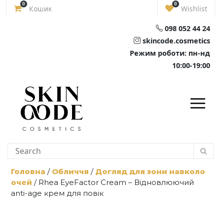
Skip
0
0
Кошик
Wishlist
to
content
098 052 44 24
skincode.cosmetics
Режим роботи: пн-нд
10:00-19:00
Головна
/
Обличчя
/
Догляд для зони навколо
очей
/ Rhea EyeFactor Cream – Відновлюючий
anti-age крем для повік