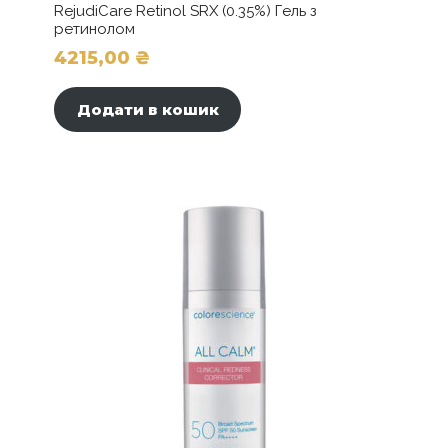
RejudiCare Retinol SRX (0.35%) Гель з
ретинолом
4215,00
₴
Додати в кошик