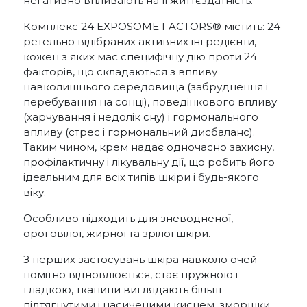
негативно впливають на її життєздатність.
Комплекс 24 EXPOSOME FACTORS® містить: 24
ретельно відібраних активних інгредієнти,
кожен з яких має специфічну дію проти 24
факторів, що складаються з впливу
навколишнього середовища (забруднення і
перебування на сонці), поведінкового впливу
(харчування і недолік сну) і гормонального
впливу (стрес і гормональний дисбаланс).
Таким чином, крем надає одночасно захисну,
профілактичну і лікувальну дії, що робить його
ідеальним для всіх типів шкіри і будь-якого
віку.
Особливо підходить для зневодненої,
ороговілої, жирної та зрілої шкіри.
З перших застосувань шкіра навколо очей
помітно відновлюється, стає пружною і
гладкою, тканини виглядають більш
підтягнутими і насиченими киснем, зморшки