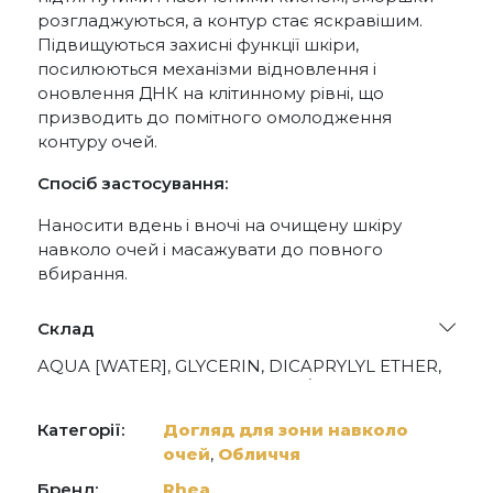
розгладжуються, а контур стає яскравішим.
Підвищуються захисні функції шкіри,
посилюються механізми відновлення і
оновлення ДНК на клітинному рівні, що
призводить до помітного омолодження
контуру очей.
Спосіб застосування:
Наносити вдень і вночі на очищену шкіру
навколо очей і масажувати до повного
вбирання.
Склад
AQUA [WATER], GLYCERIN, DICAPRYLYL ETHER,
PENTYLENE GLYCOL, CAPRYLIC/CAPRIC
TRIGLYCERIDE, CETEARYL ALCOHOL,
POLYPROPYLSILSESQUIOXANE,
Категорії:
Догляд для зони навколо
TRIMETHYLSILOXYSILICATE, DEINOCOCCUS
очей
,
Обличчя
FERMENT EXTRACT FILTRATE, ECTOIN, ACETYL
ZINGERONE, HYDROLYZED TOMATO SKIN,
Бренд:
Rhea