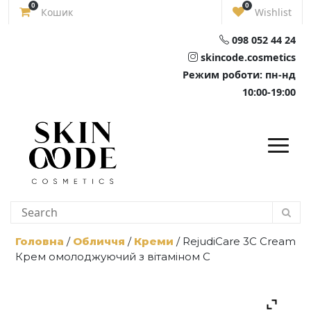
Skip
0
0
Кошик
Wishlist
to
content
098 052 44 24
skincode.cosmetics
Режим роботи: пн-нд
10:00-19:00
Головна
/
Обличчя
/
Креми
/ RejudiCare 3C Cream
Крем омолоджуючий з вітаміном C