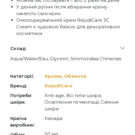
Можна застосовувати 1 або 2 рази на день.
У денній рутині після вбирання крему
нанесіть санскрин.
Омолоджувальний крем RejudiCare 3С
Cream є чудовою базою для декоративної
косметики.
Склад
Aqua/Water/Eau, Glycerin, Simmondsia Chinensis
(Jojoba) Seed Oil, Glyceryl Stearate, Propylheptyl
Caprylate, Acetamidoethoxyethanol,
Aminopropyl Ascorbyl Phospate, Tetraheldecyl
Категорії:
Креми
,
Обличчя
Ascorbate, Terminalia Ferdinandiana Fruit Extract,
Cetearyl Alcohol, Ethoxydiglycol, Sodium Stearoyl
Бренд:
RejudiCare
Lactylate, Lecithin, Polyacrylate Crosspolymer-6,
Потреби
Anti-age, Всі типи шкіри,
Sodium Acrylates Copolymer, Sodium Levulinate,
Potassium Sorbate, Parfum/Fragrance.
шкіри:
Освітлення пігментації, Сяяння
шкіри
Країна
Канада
виробник:
50 мл
Об'єм