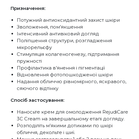
Призначення:
Потужний антиоксидантний захист шкіри
Зволоження, пом’якшення
Інтенсивний антивіковий догляд
Поліпшення структури, розгладження
мікрорельєфу
Стимуляція колагеногенезу, підтримання
пружності
Профілактика в’янення і пігментації
Відновлення фотопошкодженої шкіри
Надання обличчю рівномірного, яскравого,
сяючого відтінку
Спосіб застосування:
Наносьте крем для омолодження RejudiCare
3С Cream на завершальному етапі догляду.
Розподіліть м’якими дотиками по шкірі
обличчя, декольте і шиї.