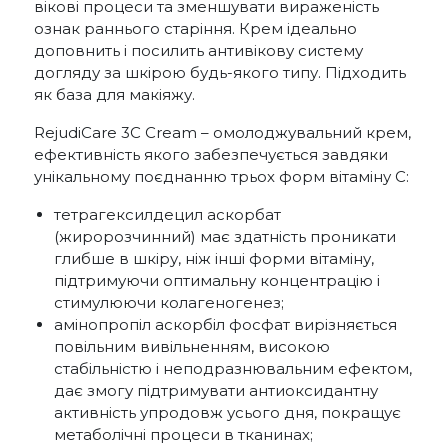
вікові процеси та зменшувати вираженість
ознак раннього старіння. Крем ідеально
доповнить і посилить антивікову систему
догляду за шкірою будь-якого типу. Підходить
як база для макіяжу.
RejudiCare 3С Cream – омолоджувальний крем,
ефективність якого забезпечується завдяки
унікальному поєднанню трьох форм вітаміну С:
тетрагексилдецил аскорбат
(жиророзчинний) має здатність проникати
глибше в шкіру, ніж інші форми вітаміну,
підтримуючи оптимальну концентрацію і
стимулюючи колагеногенез;
амінопропіл аскорбіл фосфат вирізняється
повільним вивільненням, високою
стабільністю і неподразнювальним ефектом,
дає змогу підтримувати антиоксидантну
активність упродовж усього дня, покращує
метаболічні процеси в тканинах;