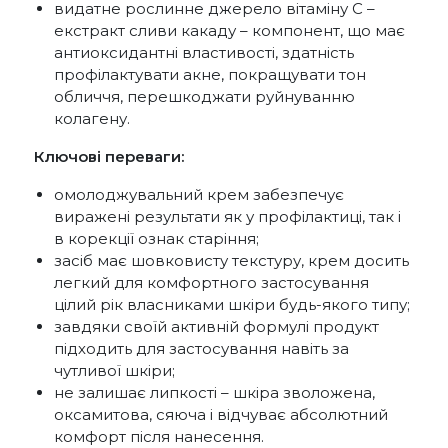
видатне рослинне джерело вітаміну С –
екстракт сливи какаду – компонент, що має
антиоксидантні властивості, здатність
профілактувати акне, покращувати тон
обличчя, перешкоджати руйнуванню
колагену.
Ключові переваги:
омолоджувальний крем забезпечує
виражені результати як у профілактиці, так і
в корекції ознак старіння;
засіб має шовковисту текстуру, крем досить
легкий для комфортного застосування
цілий рік власниками шкіри будь-якого типу;
завдяки своїй активній формулі продукт
підходить для застосування навіть за
чутливої шкіри;
не залишає липкості – шкіра зволожена,
оксамитова, сяюча і відчуває абсолютний
комфорт після нанесення.