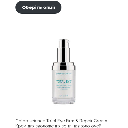
товар
Оберіть опції
має
кілька
варіантів.
Параметри
можна
вибрати
на
сторінці
товару
Colorescience Total Eye Firm & Repair Cream –
Крем для зволоження зони навколо очей