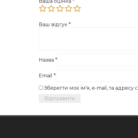
Ваша оцінка
*
Ваш відгук
*
Назва
*
Email
*
Зберегти моє ім'я, e-mail, та адрес