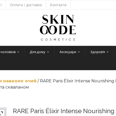
і
Оплата і доставка
Контакти
 чоловіків
Для дому
Аксесуари
Здоров’я
и навколо очей
/ RARE Paris Élixir Intense Nourishin
 та скваланом
RARE Paris Élixir Intense Nourishi