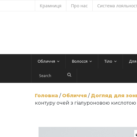
Skip
Крамниця
Про нас
Система лояльност
to
content
Обличчя
Волосся
Тіло
Для
Головна
/
Обличчя
/
Догляд для зон
контуру очей з гіалуроновою кислотою