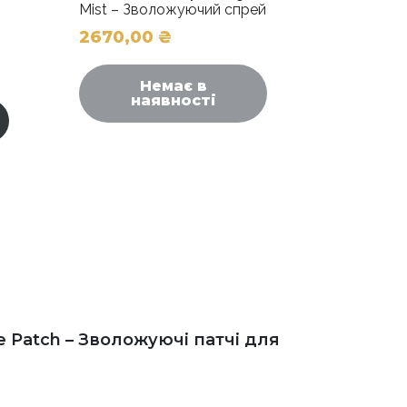
Mist – Зволожуючий спрей
2670,00
₴
Немає в
наявності
ye Patch – Зволожуючі патчі для