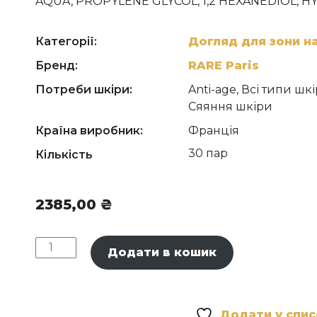
AQUA, PROPYLENE GLYCOL, 1,2 HEXANEDIOL,
GUM, DIPOTASSIUM GLYCYRRHIZATE, SODIUM 
HYDROGENATED CASTOR OIL, CAPRYLHYDROXAM
GLUCOSYL CERAMIDE, PENTYLENE GLYCOL, PA
Категорії:
Догляд для зони н
CINNAMAL
Бренд:
RARE Paris
Потреби шкіри:
Anti-age, Всі типи ш
Сяяння шкіри
Країна виробник:
Франція
30 пар
Кількість
2385,00
₴
RARE
Додати в кошик
Paris
Élixir
Intense
Nourishing
Додати у спи