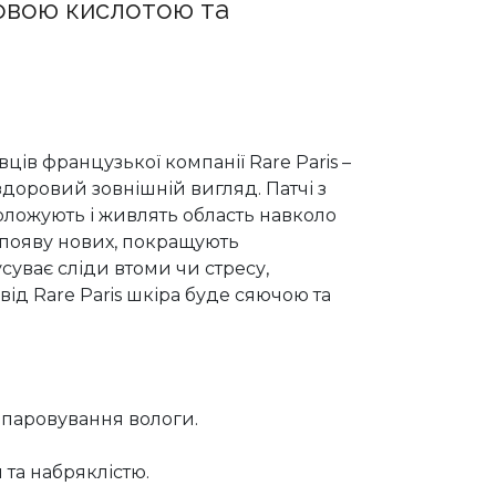
новою кислотою та
хівців французької компанії Rare Paris –
 здоровий зовнішній вигляд. Патчі з
оложують і живлять область навколо
появу нових, покращують
усуває сліди втоми чи стресу,
 від Rare Paris шкіра буде сяючою та
паровування вологи.
та набряклістю.