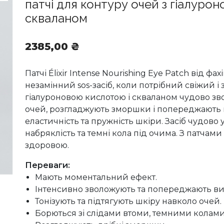
патчі для контуру очей з гіалуро
скваланом
2385,00
₴
Патчі Élixir Intense Nourishing Eye Patch від фа
незамінний sos-засіб, коли потрібний свіжий і
гіалуроновою кислотою і скваланом чудово зв
очей, розгладжують зморшки і попереджають 
еластичність та пружність шкіри. Засіб чудово 
набряклість та темні кола під очима. З патчами
здоровою.
Переваги:
Мають моментальний ефект.
Інтенсивно зволожують та попереджають ви
Тонізують та підтягують шкіру навколо очей.
Борються зі слідами втоми, темними колами 