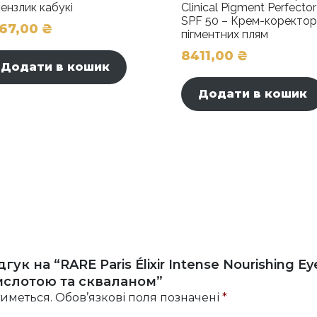
Пензлик кабукі
Clinical Pigment Perfector
SPF 50 – Крем-коректор
067,00
₴
пігментних плям
8411,00
₴
Додати в кошик
Додати в кошик
ук на “RARE Paris Élixir Intense Nourishing E
ислотою та скваланом”
иметься.
Обов’язкові поля позначені
*