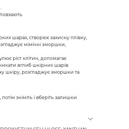
.
сповзають.
оких шарах, створює захисну плівку,
 розгладжує мімічні зморшки,
улює ріст клітин, допомагає
никати вглиб шкірних шарів.
ху шкіру, розгладжує зморшки та
 потім зніміть і вберіть залишки