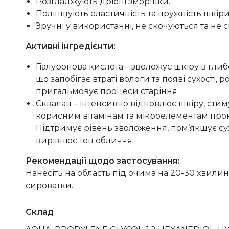
Розгладжують дрібні зморшки.
Поліпшують еластичність та пружність шкіри
Зручні у використанні, не скочуються та не 
Активні інгредієнти:
Гіалуронова кислота – зволожує шкіру в глиб
що запобігає втраті вологи та появі сухості,
пригальмовує процеси старіння.
Сквалан – інтенсивно відновлює шкіру, стим
корисним вітамінам та мікроелементам про
Підтримує рівень зволоження, пом’якшує су
вирівнює тон обличчя.
Рекомендації щодо застосування:
Нанесіть на область під очима на 20-30 хвилин,
сироватки.
Склад