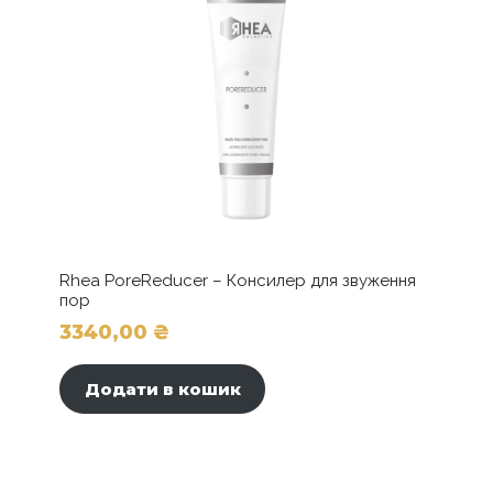
на
сторінці
товару
Rhea PoreReducer – Консилер для звуження
пор
3340,00
₴
Додати в кошик