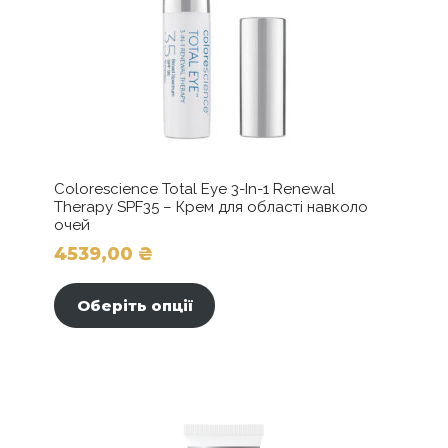
для
шкіри
навколо
очей
з
24K
золотом
для
ліфтингу
Colorescience Total Eye 3-In-1 Renewal
Therapy SPF35 – Крем для області навколо
та
очей
зміцнення
4539,00
₴
кількість
Цей
товар
Оберіть опції
має
кілька
варіантів.
Параметри
можна
вибрати