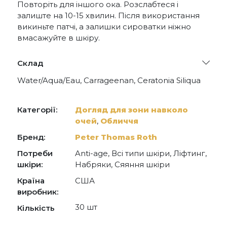
Повторіть для іншого ока. Розслабтеся і
залиште на 10-15 хвилин. Після використання
викиньте патчі, а залишки сироватки ніжно
вмасажуйте в шкіру.
Склад
Water/Aqua/Eau, Carrageenan, Ceratonia Siliqua
(Carob) Gum, Sodium Hyaluronate, Caffeine, Aloe
Barbadensis Leaf Juice Powder, Allantoin,
Adenosine, Ricinus Communis (Castor) Seed Oil,
Категорії:
Догляд для зони навколо
Xanthan Gum, PEG-60 Hydrogenated Castor Oil,
очей
,
Обличчя
Mica, Chlorphenesin, Gold (CI 77480), Titanium
Dioxide (CI 77891), Glycerin, Butylene Glycol,
Бренд:
Peter Thomas Roth
Colloidal Gold, Hydrolyzed Collagen, Niacinamide,
Tocopheryl Acetate, Jania Rubens Extract,
Потреби
Anti-age, Всі типи шкіри, Ліфтинг,
Lavandula Angustifolia (Lavender) Oil, Calcium
шкіри:
Набряки, Сяяння шкіри
Lactate, Disodium EDTA, Synthetic
Fluorphlogopite, Tin Oxide, Phenoxyethanol, Iron
Країна
США
Oxides (CI 77491).
виробник:
30 шт
Кількість