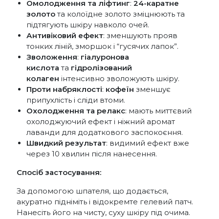
Омолодження та ліфтинг
:
24-каратне
золото
та колоїдне золото зміцнюють та
підтягують шкіру навколо очей.
Антивіковий ефект
: зменшують прояв
тонких ліній, зморшок і “гусячих лапок”.
Зволоження
:
гіалуронова
кислота
та
гідролізований
колаген
інтенсивно зволожують шкіру.
Проти набряклості
:
кофеїн
зменшує
припухлість і сліди втоми.
Охолодження та релакс
: мають миттєвий
охолоджуючий ефект і ніжний аромат
лаванди для додаткового заспокоєння.
Швидкий результат
: видимий ефект вже
через 10 хвилин після нанесення.
Спосіб застосування:
За допомогою шпателя, що додається,
акуратно підніміть і відокремте гелевий патч.
Нанесіть його на чисту, суху шкіру під очима.