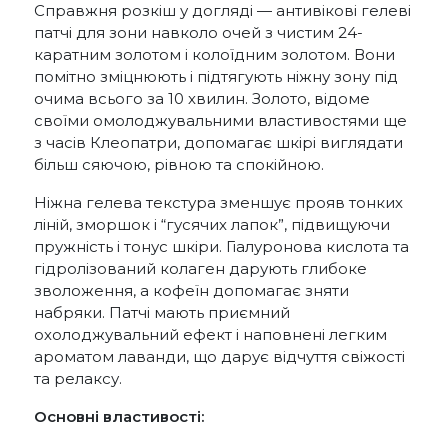
Справжня розкіш у догляді — антивікові гелеві
патчі для зони навколо очей з чистим 24-
каратним золотом і колоїдним золотом. Вони
помітно зміцнюють і підтягують ніжну зону під
очима всього за 10 хвилин. Золото, відоме
своїми омолоджувальними властивостями ще
з часів Клеопатри, допомагає шкірі виглядати
більш сяючою, рівною та спокійною.
Ніжна гелева текстура зменшує прояв тонких
ліній, зморшок і “гусячих лапок”, підвищуючи
пружність і тонус шкіри. Гіалуронова кислота та
гідролізований колаген дарують глибоке
зволоження, а кофеїн допомагає зняти
набряки. Патчі мають приємний
охолоджувальний ефект і наповнені легким
ароматом лаванди, що дарує відчуття свіжості
та релаксу.
Основні властивості: