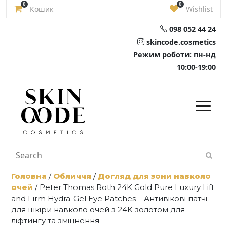
Skip
0
0
Кошик
Wishlist
to
content
098 052 44 24
skincode.cosmetics
Режим роботи: пн-нд
10:00-19:00
Головна
/
Обличчя
/
Догляд для зони навколо
очей
/ Peter Thomas Roth 24K Gold Pure Luxury Lift
and Firm Hydra-Gel Eye Patches – Антивікові патчі
для шкіри навколо очей з 24K золотом для
ліфтингу та зміцнення