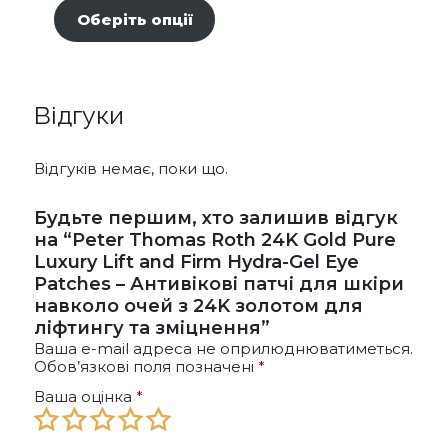
товар
Оберіть опції
має
кілька
варіантів.
Параметри
Відгуки
можна
вибрати
на
Відгуків немає, поки що.
сторінці
товару
Будьте першим, хто залишив відгук
на “Peter Thomas Roth 24K Gold Pure
Luxury Lift and Firm Hydra-Gel Eye
Patches – Антивікові патчі для шкіри
навколо очей з 24K золотом для
ліфтингу та зміцнення”
Ваша e-mail адреса не оприлюднюватиметься.
Обов’язкові поля позначені
*
Ваша оцінка
*