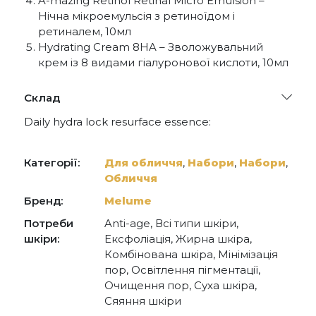
A-mazing Retinol Retinal Micro Emulsion –
Нічна мікроемульсія з ретиноїдом і
ретиналем, 10мл
Hydrating Cream 8HA – Зволожувальний
крем із 8 видами гіалуронової кислоти, 10мл
Склад
Daily hydra lock resurface essence:
6% glycolic acid, 1% tranexamic acid, 1% lactid acid,
snow mushroom, allantoin, hamamelis, 100
kdalton hyaluronic acid,panthenol, gmod™
Категорії:
Для обличчя
,
Набори
,
Набори
,
complex
Обличчя
Pro-strength multi-acid micro peel³ :
10% acids, papaya enzymes, gmod™ complex,
Бренд:
Melume
micro-polishing bamboo particles, provitamin b5,
hyaluronic acid, panthenol, arginine
Потреби
Anti-age, Всі типи шкіри,
Water-free niacinamide galactomyces serum:
шкіри:
Ексфоліація, Жирна шкіра,
10% niacinamide, 80% galactomyces ferment
Комбінована шкіра, Мінімізація
filtrate, gmod™ complex, tranexamic acid, snow
пор, Освітлення пігментації,
mushroom, vitamin e
Очищення пор, Суха шкіра,
Hydrating cream 8ha:
8 molecular sizes of hyaluronic acid, biomimetic
Сяяння шкіри
polysaccharides, squalane, encapsulated