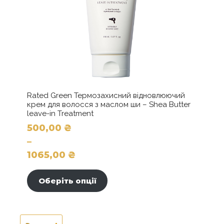
Rated Green Термозахисний відновлюючий
крем для волосся з маслом ши – Shea Butter
leave-in Treatment
500,00
₴
–
1065,00
₴
Цей
Діапазон
товар
цін:
Оберіть опції
має
від
кілька
500,00 ₴
варіантів.
до
Параметри