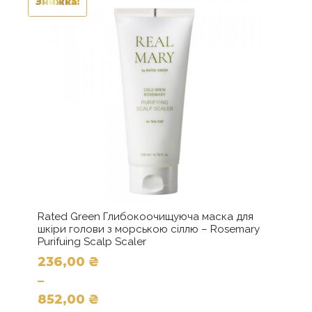
Знижка!
можна
1065,00 ₴
вибрати
на
сторінці
товару
Rated Green Глибокоочищуюча маска для
шкіри голови з морською сіллю – Rosemary
Purifuing Scalp Scaler
236,00
₴
–
852,00
₴