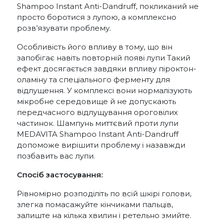
Shampoo Instant Anti-Dandruff, покликаний не
просто боротися з лупою, а комплексно
розв’язувати проблему.
Особливість його впливу в тому, що він
запобігає навіть повторній появі лупи Такий
ефект досягається завдяки впливу піроктон-
оламіну та спеціального ферменту для
відлущення. У комплексі вони нормалізують
мікробне середовище й не допускають
передчасного відлущування ороговілих
частинок. Шампунь миттєвий проти лупи
MEDAVITA Shampoo Instant Anti-Dandruff
допоможе вирішити проблему і назавжди
позбавить вас лупи.
Спосіб застосування:
Рівномірно розподіліть по всій шкірі голови,
злегка помасажуйте кінчиками пальців,
залиште на кілька хвилин і ретельно змийте.