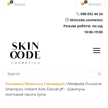
Skip
0
0
Кошик
Wishlist
to
content
098 052 44 24
skincode.cosmetics
Режим роботи: пн-нд
10:00-19:00
Головна
/
Волосся
/
Шампуні
/ Medavita Puroxine
Shampoo Instant Anti-Dandruff – Шампунь
миттєвий проти лупи