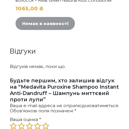
волосся – Real Green Natural Kids Conditioner
1065,00
₴
Немає в наявності
Відгуки
Відгуків немає, поки що.
Будьте першим, хто залишив відгук
на “Medavita Puroxine Shampoo Instant
Anti-Dandruff – Шампунь миттєвий
проти лупи”
Ваша e-mail адреса не оприлюднюватиметься.
Обов’язкові поля позначені
*
Ваша оцінка
*