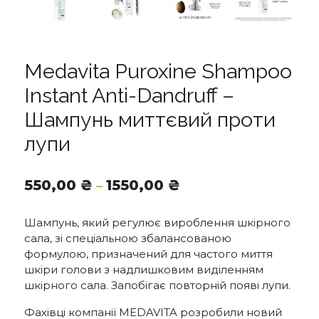
Medavita Puroxine Shampoo
Instant Anti-Dandruff –
Шампунь миттєвий проти
лупи
Діапазон
550,00
₴
1550,00
₴
–
цін:
від
Шампунь, який регулює вироблення шкірного
550,00 ₴
сала, зі спеціальною збалансованою
до
формулою, призначений для частого миття
1550,00 ₴
шкіри голови з надлишковим виділенням
шкірного сала. Запобігає повторній появі лупи.
Фахівці компанії MEDAVITA розробили новий