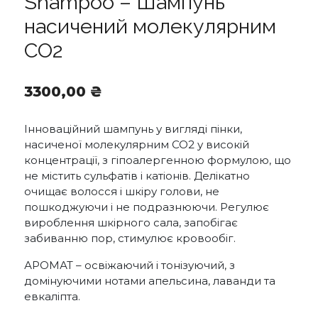
Shampoo – Шампунь
насичений молекулярним
СО2
3300,00
₴
Інноваційний шампунь у вигляді пінки,
насиченої молекулярним СО2 у високій
концентрації, з гіпоалергенною формулою, що
не містить сульфатів і катіонів. Делікатно
очищає волосся і шкіру голови, не
пошкоджуючи і не подразнюючи. Регулює
вироблення шкірного сала, запобігає
забиванню пор, стимулює кровообіг.
АРОМАТ – освіжаючий і тонізуючий, з
домінуючими нотами апельсина, лаванди та
евкаліпта.