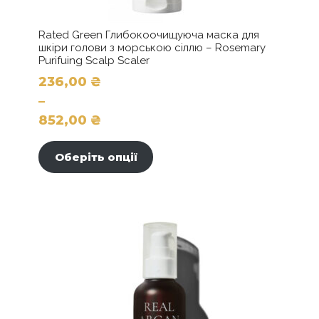
Rated Green Глибокоочищуюча маска для
шкіри голови з морською сіллю – Rosemary
Purifuing Scalp Scaler
236,00
₴
–
852,00
₴
Цей
Діапазон
товар
цін:
Оберіть опції
має
від
кілька
236,00 ₴
варіантів.
до
Параметри
можна
852,00 ₴
вибрати
на
сторінці
товару