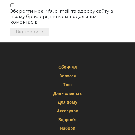
Зберегти моє ім'я, e-mail, та адресу сайту в
цьому браузері для моїх подальших
коментарів.
Обличчя
Волосся
Тіло
Для чоловіків
Для дому
Аксесуари
Здоров’я
Набори