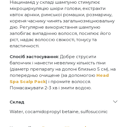
Ніацинамід у складі шампуню стимулює
мікроциркуляцію шкіри голови, екстракти
квіток арніки, римської ромашки, розмарину,
кореня часнику чинять загальнозміцнювальну
дію. Регулярне використання шампуню
запобігає випадінню волосся, посилює його
ріст, надає волоссю свіжості, тонусу та
еластичності.
Спосіб застосування:
Добре струсити
балончик і нанести невелику кількість піни
(діаметр препарату на долоні близько 5 см), на
попередньо очищене (за допомогою
Head
Spa Scalp Pack
) і промите волосся.
Помасажувати 2-3 хв і змити водою.
Склад
Water, cocamidopropyl betaine, sulfosuccinic
acid (C12-14) pareth-2Na, cocamide DEA, sodium
lauroylmethylalanine, potassium cocoyl
glutamate, carbon dioxide, BG, pyridoxine HCl,