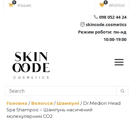
Skip
0
0
Кошик
Wishlist
to
content
098 052 44 24
skincode.cosmetics
Режим роботи: пн-нд
10:00-19:00
Головна
/
Волосся
/
Шампуні
/ Dr.Medion Head
Spa Shampoo – Шампунь насичений
молекулярним СО2