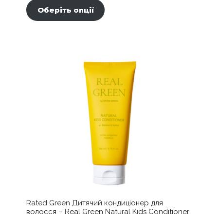
товар
цін:
Оберіть опції
має
від
кілька
295,00 ₴
варіантів.
до
Параметри
можна
1065,00 ₴
вибрати
на
сторінці
товару
Rated Green Дитячий кондиціонер для
волосся – Real Green Natural Kids Conditioner