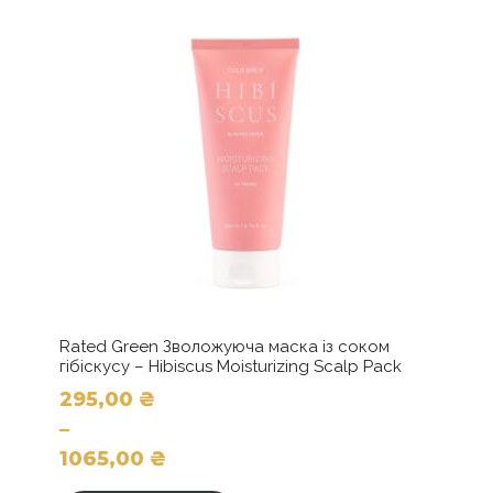
Rated Green Зволожуюча маска із соком
гібіскусу – Hibiscus Moisturizing Scalp Pack
295,00
₴
–
1065,00
₴
Цей
Діапазон