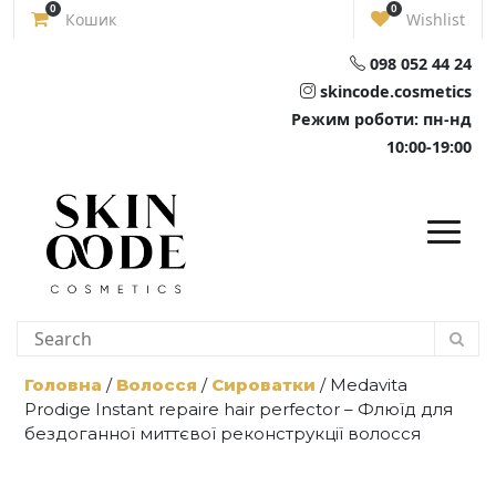
Skip
0
0
Кошик
Wishlist
to
content
098 052 44 24
skincode.cosmetics
Режим роботи: пн-нд
10:00-19:00
Головна
/
Волосся
/
Сироватки
/ Medavita
Prodige Instant repaire hair perfector – Флюїд для
бездоганної миттєвої реконструкції волосся