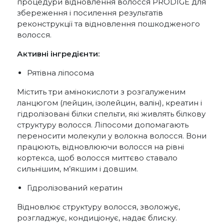
процедури відновлення волосся PRODIGE для
збереження і посилення результатів
реконструкції та відновлення пошкодженого
волосся.
Активні інгредієнти:
Рятівна ліпосома
Містить три амінокислоти з розгалуженим
ланцюгом (лейцин, ізолейцин, валін), креатин і
гідролізовані білки спельти, які живлять білкову
структуру волосся. Ліпосоми допомагають
переносити молекули у волокна волосся. Вони
працюють, відновлюючи волосся на рівні
кортекса, щоб волосся миттєво ставало
сильнішим, м’якшим і довшим.
Гідролізований кератин
Відновлює структуру волосся, зволожує,
розгладжує, кондиціонує, надає блиску.