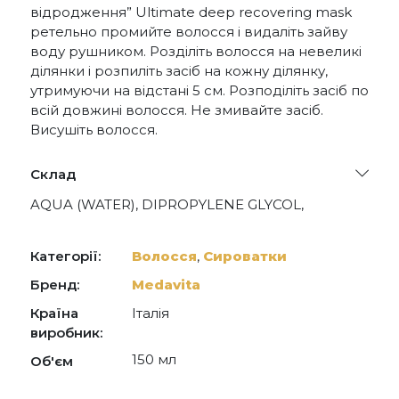
відродження” Ultimate deep recovering mask
ретельно промийте волосся і видаліть зайву
воду рушником. Розділіть волосся на невеликі
ділянки і розпиліть засіб на кожну ділянку,
утримуючи на відстані 5 см. Розподіліть засіб по
всій довжині волосся. Не змивайте засіб.
Висушіть волосся.
Склад
AQUA (WATER), DIPROPYLENE GLYCOL,
POLYSILICONE-29, BUTYLENE GLYCOL,
PHENOXYETHANOL, PROPYLENE GLYCOL, PPG-
26-BUTETH-26, PARFUM (FRAGRANCE),
Категорії:
Волосся
,
Сироватки
POTASSIUM SORBATE, SODIUM BENZOATE,
PEG-40 HYDROGENATED CASTOR OIL, LACTIC
Бренд:
Medavita
ACID, HYDROLYZED KERATIN, BENZYL
Країна
Італія
SALICYLATE, LIMONENE, SESAMUM INDICUM
(SESAME) SEED OIL, HYDROLYZED TRITICUM
виробник:
MONOCOCCUM SEED EXTRACT, GLYCERIN,
150 мл
Об'єм
SORBITOL, LINALOOL, LECITHIN, LEUCINE,
CREATINE, ISOLEUCINE, VALINE, XANTHAN
GUM.