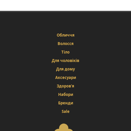
295,00 ₴
варіантів.
до
Параметри
можна
1065,00 ₴
вибрати
на
сторінці
Обличчя
товару
Волосся
Тіло
Для чоловіків
Для дому
Аксесуари
Здоров’я
Набори
Бренди
Sale