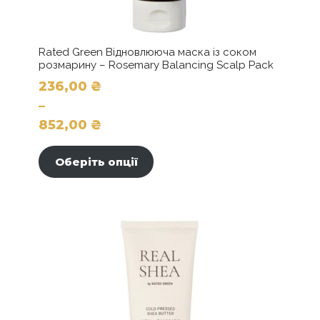
Rated Green Відновлююча маска із соком
розмарину – Rosemary Balancing Scalp Pack
236,00
₴
–
852,00
₴
Цей
Діапазон
товар
цін:
Оберіть опції
має
від
кілька
236,00 ₴
варіантів.
до
Параметри
можна
852,00 ₴
вибрати
на
сторінці
товару