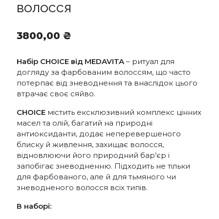
волосся
3800,00
₴
Набір CHOICE від MEDAVITA
– ритуал для
догляду за фарбованим волоссям, що часто
потерпає від зневоднення та внаслідок цього
втрачає своє сяйво.
CHOICE
містить ексклюзивний комплекс цінних
масел та олій, багатий на природні
антиоксиданти, додає неперевершеного
блиску й живлення, захищає волосся,
відновлюючи його природний бар’єр і
запобігає зневодненню. Підходить не тільки
для фарбованого, але й для тьмяного чи
зневодненого волосся всіх типів.
В наборі: