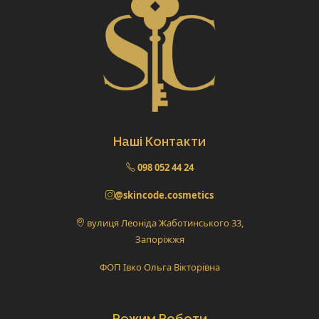
Наші Контакти
098 052 44 24
@skincode.cosmetics
вулиця Леоніда Жаботинського 33,
Запоріжжя
ФОП Івко Ольга Вікторівна
Режим Роботи