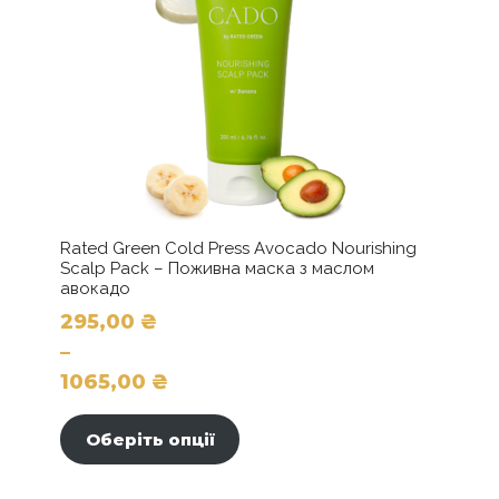
Rated Green Cold Press Avocado Nourishing
Scalp Pack – Поживна маска з маслом
авокадо
295,00
₴
–
1065,00
₴
Цей
Діапазон
товар
цін:
Оберіть опції
має
від
кілька