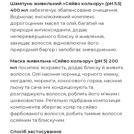
Шампунь живильний «Сяйво кольору» (pH 5.5)
400 мл
забезпечує збалансоване очищення.
Водночас ексклюзивний комплекс
дорогоцінних масел та олій, багатий на
природні антиоксиданти, додає
неперевершеного блиску й живлення,
захищає волосся, відновлюючи його
природний бар’єр і запобігає зневодненню.
Маска живильна «Сяйво кольору» (pH 5) 200
мл
посилює яскравість, додає блиску й живить
волосся. Олії насіння чорниці, чорного кмину,
мигдалю, моринги, кокосового горіха, насіння
льону та сача інчі кондиціонують та
розгладжують волосся, роблять його м’яким і
шовковистим. Ретельно підібрана композиція
компонентів зберігає колір та сяйво
фарбованого волосся, робить тьмяне волосся
осяйним та блискучим.
Спосіб застосування: