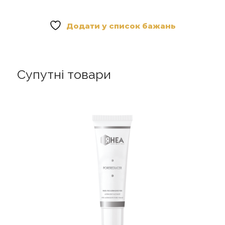
Glowy
Balm
-
Додати у список бажань
Сяючий
бальзам
для
губ
Супутні товари
кількість