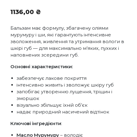
1136,00
₴
Бальзам має формулу, збагачену оліями
мурумуру і ши, які гарантують інтенсивне
зволоження, живлення та утримання вологи в
шкірі губ — для максимально м’яких, пухких і
наповнених зсередини губ.
Основні характеристики:
забезпечує лакове покриття
інтенсивно живить і зволожує шкіру губ
запобігає утворенню лущення, тріщин і
зморшок
візуально збільшує їхній об’єк
надає природний насичений відтінок
Ключові інгредієнти
:
Масло Мурумуру
– володіє