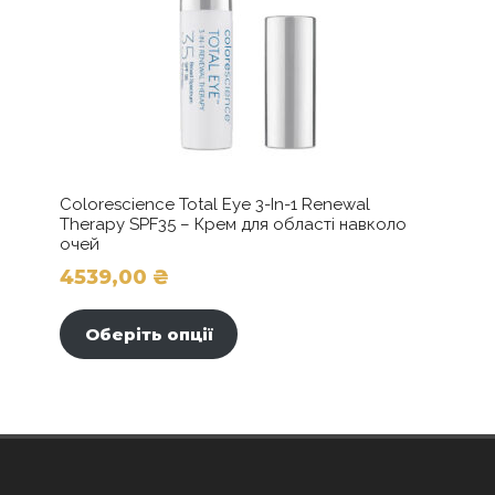
Colorescience Total Eye 3-In-1 Renewal
Therapy SPF35 – Крем для області навколо
очей
4539,00
₴
Цей
товар
Оберіть опції
має
кілька
варіантів.
Параметри
можна
вибрати