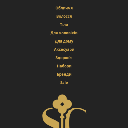
на
сторінці
Обличчя
товару
Волосся
Тіло
Для чоловіків
Для дому
Аксесуари
Здоров’я
Набори
Бренди
Sale