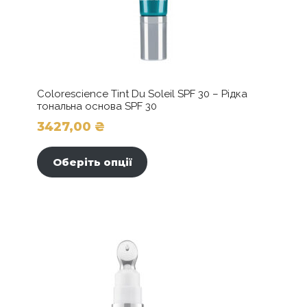
Colorescience Tint Du Soleil SPF 30 – Рідка
тональна основа SPF 30
3427,00
₴
Цей
товар
Оберіть опції
має
кілька
варіантів.
Параметри
можна
вибрати
на
сторінці
товару