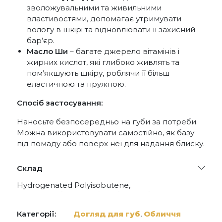
зволожувальними та живильними
властивостями, допомагає утримувати
вологу в шкірі та відновлювати її захисний
бар’єр.
Масло Ши
– багате джерело вітамінів і
жирних кислот, які глибоко живлять та
пом’якшують шкіру, роблячи її більш
еластичною та пружною.
Спосіб застосування:
Наносьте безпосередньо на губи за потреби.
Можна використовувати самостійно, як базу
під помаду або поверх неї для надання блиску.
Склад
Hydrogenated Polyisobutene,
Phytosteryl/isostearyl/cetyl/ Stearyl/behenyl
Dimer Dilinoleate, Hydrogenated Poly(c6-14
Olefin), Diisostearyl Malate, Polybutene,
Категорії:
Догляд для губ
,
Обличчя
Phytosteryl Isostearyl Dimer Dilinoleate,