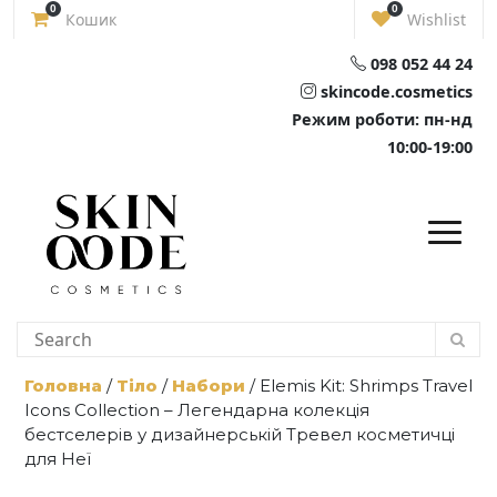
Skip
0
0
Кошик
Wishlist
to
content
098 052 44 24
skincode.cosmetics
Режим роботи: пн-нд
10:00-19:00
Головна
/
Тіло
/
Набори
/ Elemis Kit: Shrimps Travel
Icons Collection – Легендарна колекція
бестселерів у дизайнерській Тревел косметичці
для Неї