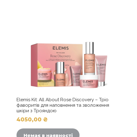
до
Параметри
можна
8000,00 ₴
вибрати
на
сторінці
товару
Elemis Kit: All About Rose Discovery – Тріо
фаворитів для наповнення та зволоження
шкіри з Трояндою
4050,00
₴
Немає в наявності