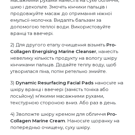
масажними рухами нанесіть на сухе обличчя,
шию і декольте. Змочіть кінчики пальців і
продовжуйте масаж до отримання ніжної
емульсії-молочка. Видаліть бальзам за
допомогою теплої води. Використовуйте
вранці та ввечері.
2) Для другого етапу очищення візьміть
Pro-
Collagen Energising Marine Cleanser
, нанесіть
невелику кількість продукту на вологу шкіру
кінчиками пальців. Додайте теплу воду, щоб
утворилася піна, потім ретельно змийте.
3)
Dynamic Resurfacing Facial Pads
наносьте на
шкіру вранці і ввечері (замість тоніка або
лосьйону) м’якими масажними рухами,
текстурною стороною вниз. Або раз в день.
4) Зволожте шкіру кремом для обличчя
Pro-
Collagen Marine Cream
. Наносьте щоранку на
попередньо очищену, суху шкіру.