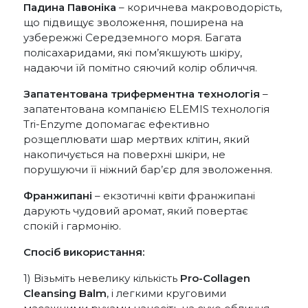
Падина Павоніка
– коричнева макроводорість,
що підвищує зволоження, поширена на
узбережжі Середземного моря. Багата
полісахаридами, які пом’якшують шкіру,
надаючи їй помітно сяючий колір обличчя.
Запатентована триферментна технологія
–
запатентована компанією ELEMIS технологія
Tri-Enzyme допомагає ефективно
розщеплювати шар мертвих клітин, який
накопичується на поверхні шкіри, не
порушуючи її ніжний бар’єр для зволоження.
Франжипані
– екзотичні квіти франжипані
дарують чудовий аромат, який повертає
спокій і гармонію.
Спосіб використання:
1) Візьміть невелику кількість
Pro-Collagen
Cleansing Balm
, і легкими круговими