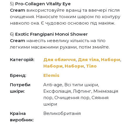
5)
Pro-Collagen Vitality Eye
Cream
використовуйте вранці та ввечері після
очищення. Наносьте тонким шаром по контуру
навколо ока. Є чудовою основою під макіяж.
6)
Exotic Frangipani Monoi Shower
Cream
нанесіть невелику кількість на тіло
легкими масажними рухами, потім змийте.
Категорій:
Для обличчя
,
Для тіла
,
Набори
,
Набори
,
Набори
,
Тіло
Бренд:
Elemis
Потреби
Anti-age, Всі типи шкіри,
шкіри:
Ексфоліація, Ліфтинг, Мінімізація
пор, Очищення пор, Сяяння
шкіри
Країна
Великобританія
виробник: