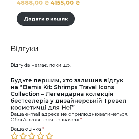
Оригінальна
Поточна
4888,00
₴
4155,00
₴
ціна:
ціна:
Додати в кошик
4888,00 ₴.
4155,00 ₴.
Відгуки
Відгуків немає, поки що.
Будьте першим, хто залишив відгук
на “Elemis Kit: Shrimps Travel Icons
Collection – Легендарна колекція
бестселерів у дизайнерській Тревел
косметичці для Неї”
Ваша e-mail адреса не оприлюднюватиметься.
Обов’язкові поля позначені
*
Ваша оцінка
*