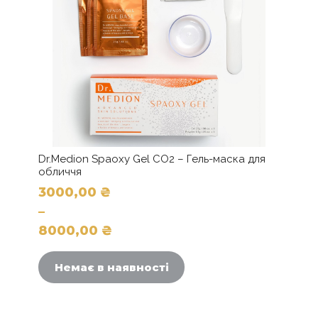
Dr.Medion Spaoxy Gel CO2 – Гель-маска для
обличчя
3000,00
₴
–
8000,00
₴
Цей
Діапазон
товар
цін:
Немає в наявності
має
від
кілька
3000,00 ₴
варіантів.