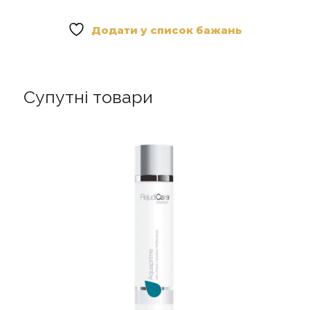
-
Крем
Додати у список бажань
для
обличчя
з
вітаміном
Супутні товари
С
кількість