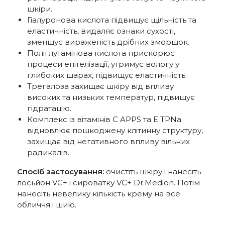
шкіри.
Гіалуронова кислота підвищує щільність та
еластичність, видаляє ознаки сухості,
зменшує вираженість дрібних зморшок.
Поліглутамінова кислота прискорює
процеси епітелізації, утримує вологу у
глибоких шарах, підвищує еластичність.
Трегалоза захищає шкіру від впливу
високих та низьких температур, підвищує
гідратацію.
Комплекс із вітамінів С APPS та Е TPNa
відновлює пошкоджену клітинну структуру,
захищає від негативного впливу вільних
радикалів.
Спосіб застосування:
очистіть шкіру і нанесіть
лосьйон VС+ і сироватку VС+ Dr.Medion. Потім
нанесіть невелику кількість крему на все
обличчя і шию.