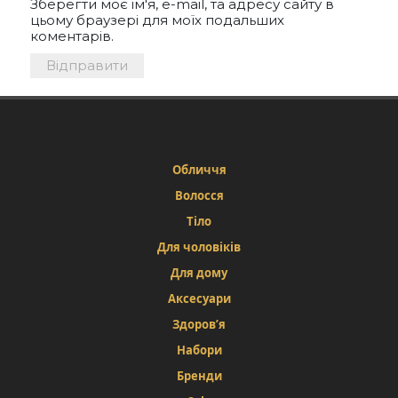
Зберегти моє ім'я, e-mail, та адресу сайту в
цьому браузері для моїх подальших
коментарів.
Обличчя
Волосся
Тіло
Для чоловіків
Для дому
Аксесуари
Здоров’я
Набори
Бренди