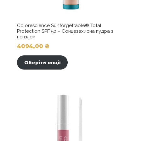
Colorescience Sunforgettable® Total
Protection SPF 50 – Сонцезахисна пудра з
пензлем
4094,00
₴
Цей
товар
Оберіть опції
має
кілька
варіантів.
Параметри
можна
вибрати
на
сторінці
товару