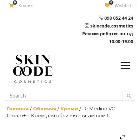
Skip
0
0
Кошик
Wishlist
to
content
098 052 44 24
skincode.cosmetics
Режим роботи: пн-нд
10:00-19:00
Головна
/
Обличчя
/
Креми
/ Dr.Medion VC
Cream+ – Крем для обличчя з вітаміном С