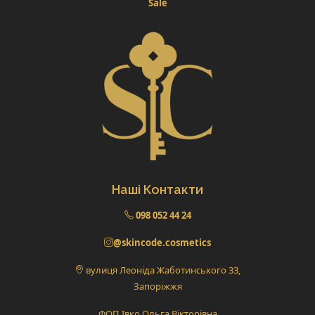
Sale
Наші Контакти
098 052 44 24
@skincode.cosmetics
вулиця Леоніда Жаботинського 33,
Запоріжжя
ФОП Івко Ольга Вікторівна