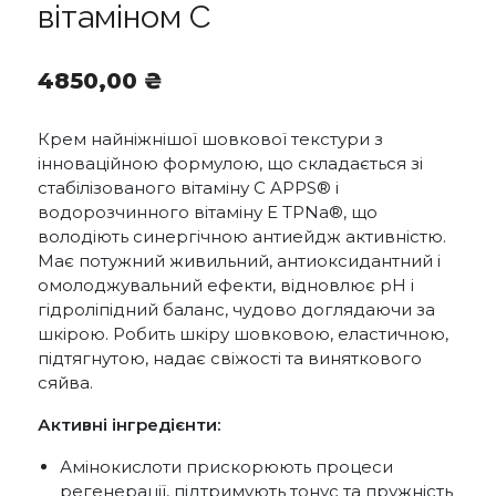
вітаміном С
4850,00
₴
Крем найніжнішої шовкової текстури з
інноваційною формулою, що складається зі
стабілізованого вітаміну С APPS® і
водорозчинного вітаміну Е TPNa®, що
володіють синергічною антиейдж активністю.
Має потужний живильний, антиоксидантний і
омолоджувальний ефекти, відновлює рН і
гідроліпідний баланс, чудово доглядаючи за
шкірою. Робить шкіру шовковою, еластичною,
підтягнутою, надає свіжості та виняткового
сяйва.
Активні інгредієнти:
Амінокислоти прискорюють процеси
регенерації, підтримують тонус та пружність