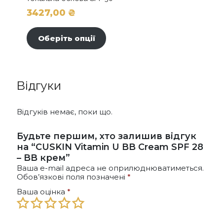
3427,00
₴
Цей
товар
Оберіть опції
має
кілька
варіантів.
Параметри
Відгуки
можна
вибрати
на
Відгуків немає, поки що.
сторінці
товару
Будьте першим, хто залишив відгук
на “CUSKIN Vitamin U BB Cream SPF 28
– BB крем”
Ваша e-mail адреса не оприлюднюватиметься.
Обов’язкові поля позначені
*
Ваша оцінка
*