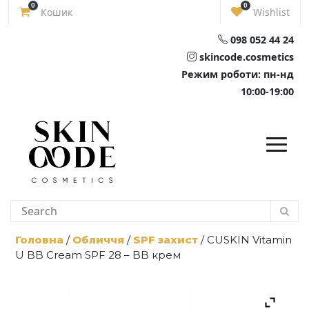
Skip
0
0
Кошик
Wishlist
to
content
098 052 44 24
skincode.cosmetics
Режим роботи: пн-нд
10:00-19:00
Головна
/
Обличчя
/
SPF захист
/ CUSKIN Vitamin
U BB Cream SPF 28 – BB крем