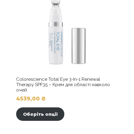
Colorescience Total Eye 3-In-1 Renewal
Therapy SPF35 – Крем для області навколо
очей
4539,00
₴
Цей
товар
Оберіть опції
має
кілька
варіантів.