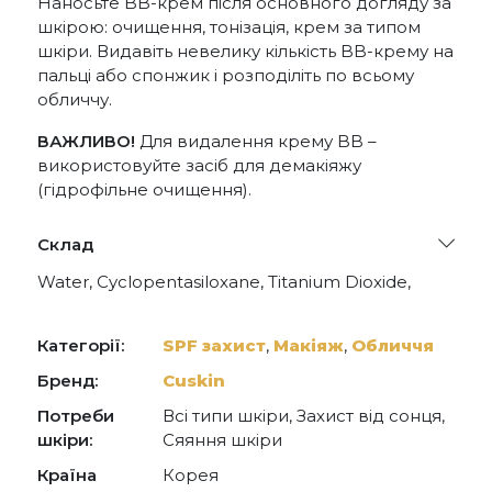
Наносьте BB-крем після основного догляду за
шкірою: очищення, тонізація, крем за типом
шкіри. Видавіть невелику кількість BB-крему на
пальці або спонжик і розподіліть по всьому
обличчу.
ВАЖЛИВО!
Для видалення крему BB –
використовуйте засіб для демакіяжу
(гідрофільне очищення).
Склад
Water, Cyclopentasiloxane, Titanium Dioxide,
Ethylhexyl Methoxycinnamate, Glycerin, PEG-10
Dimethicone, Dimethicone, Niacinamide,
Dipropylene Glycol, Ethylhexyl Salicylate, Zinc
Категорії:
SPF захист
,
Макіяж
,
Обличчя
Oxide, Cyclohexasiloxane, Hexyl Laurate,
Disteardimonium Hectorite, Magnesium Sulfate,
Бренд:
Cuskin
Cetyl PEG/PPG-10/1 Dimethicone, Pentylene
Потреби
Всі типи шкіри, Захист від сонця,
Glycol, Ulmus Davidiana Root Extract, Amaranthus
Caudatus Seed Extract, Talc, Methyl Methacrylate
шкіри:
Сяяння шкіри
Crosspolymer, Acrylates/Dimethicone
Країна
Корея
Copolymer, Dimethicone/Vinyl Dimethicone