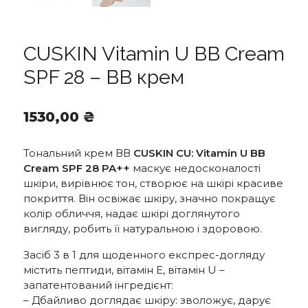
CUSKIN Vitamin U BB Cream
SPF 28 – BB крем
1530,00
₴
Тональний крем ВВ
CUSKIN CU: Vitamin U BB
Cream SPF 28 PA++
маскує недосконалості
шкіри, вирівнює тон, створює на шкірі красиве
покриття. Він освіжає шкіру, значно покращує
колір обличчя, надає шкірі доглянутого
вигляду, робить її натуральною і здоровою.
Засіб 3 в 1 для щоденного експрес-догляду
містить пептиди, вітамін E, вітамін U –
запатентований інгредієнт:
– Дбайливо доглядає шкіру: зволожує, дарує