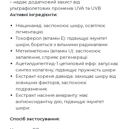
– надає додатковий захист від
ультрафіолетових променів UVA та UVB
Активні інгредієнти:
Ніацинамід: заспокоює шкіру, освітлює
пігментацію
Токоферол (вітамін Е): підвищує імунітет
шкіри, бореться з вільними радикалами
Метилметіонін (вітамін U): заспокоює
запалення, сприяє регенерації
Ацетилдипептид-1 цетиловий ефір: запускає
синтез колагену, підвищує пружність шкіри
Екстракт кореня давида: захищає шкіру від
зовнішніх факторів, заспокоює
подразнення.
Екстракт насіння амаранту: має
антиоксидантну дію, підвищує імунітет
шкіри.
Спосіб застосування
: