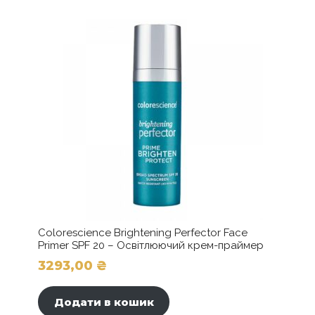
Параметри
можна
вибрати
на
сторінці
товару
Colorescience Brightening Perfector Face
Primer SPF 20 – Освітлюючий крем-праймер
3293,00
₴
Додати в кошик