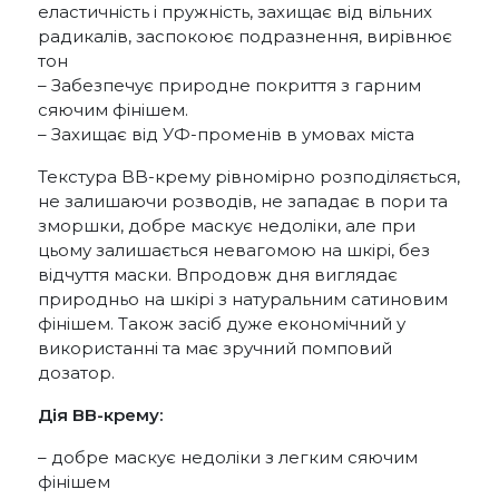
еластичність і пружність, захищає від вільних
радикалів, заспокоює подразнення, вирівнює
тон
– Забезпечує природне покриття з гарним
сяючим фінішем.
– Захищає від УФ-променів в умовах міста
Текстура BB-крему рівномірно розподіляється,
не залишаючи розводів, не западає в пори та
зморшки, добре маскує недоліки, але при
цьому залишається невагомою на шкірі, без
відчуття маски. Впродовж дня виглядає
природньо на шкірі з натуральним сатиновим
фінішем. Також засіб дуже економічний у
використанні та має зручний помповий
дозатор.
Дія BB-крему:
– добре маскує недоліки з легким сяючим
фінішем