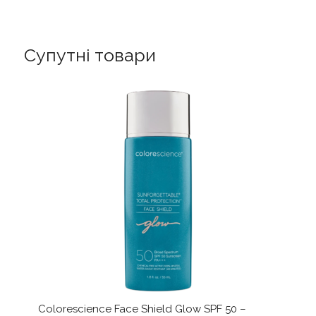
-
Заспокійлива
сироватка
Супутні товари
з
вітаміном
К
кількість
Colorescience Face Shield Glow SPF 50 –