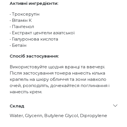
Активні ингредієнти:
• Троксерутін
• Вітамін К
• Пантенол
• Екстракт центели азіатської
• Гіалуронова кислота
• Бетаїн
Спосіб застосування:
Використовуйте щодня вранці та ввечері.
Після застосування тонера нанесіть кілька
крапель на шкіру обличчя та зони навколо
очей, розподіліть, дочекайтеся поглинання і
нанесіть крем.
Склад
Water, Glycerin, Butylene Glycol, Dipropylene
Glycol, 1,2-Hexanediol, Panthenol, Troxerutin,
Betaine, Acrylates/C10-30 Alkyl Acrylate