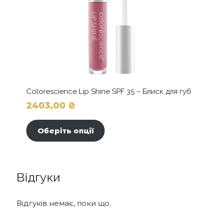
Colorescience Lip Shine SPF 35 – Блиск для губ
2403,00
₴
Цей
товар
Оберіть опції
має
кілька
варіантів.
Параметри
Відгуки
можна
вибрати
на
Відгуків немає, поки що.
сторінці