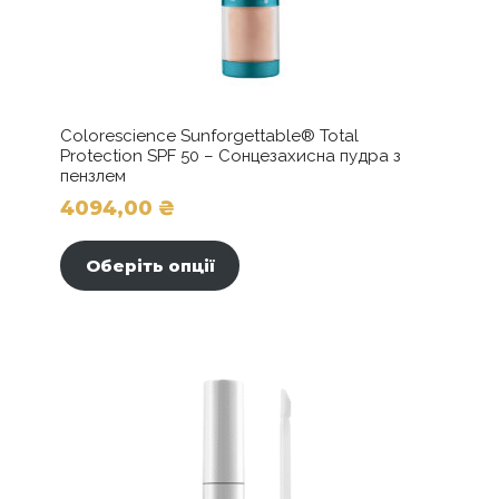
Colorescience Sunforgettable® Total
Protection SPF 50 – Сонцезахисна пудра з
пензлем
4094,00
₴
Цей
товар
Оберіть опції
має
кілька
варіантів.
Параметри
можна
вибрати
на
сторінці
товару