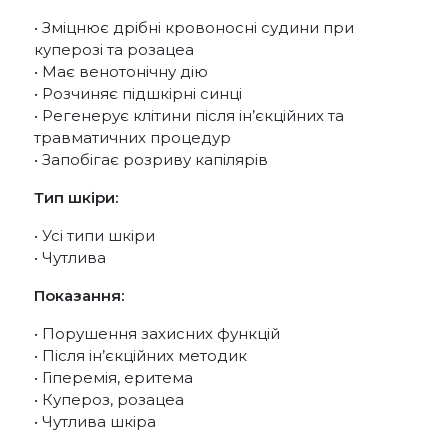
• Зміцнює дрібні кровоносні судини при
куперозі та розацеа
• Має венотонічну дію
• Розчиняє підшкірні синці
• Регенерує клітини після ін’єкційних та
травматичних процедур
• Запобігає розриву капілярів
Тип шкіри:
• Усі типи шкіри
• Чутлива
Показання:
• Порушення захисних функцій
• Після ін’єкційних методик
• Гіперемія, еритема
• Купероз, розацеа
• Чутлива шкіра