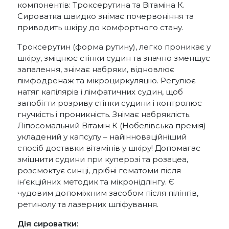
компонентів: Троксерутина та Вітаміна К.
Сироватка швидко знімає почервоніння та
приводить шкіру до комфортного стану.
Троксерутин (форма рутину), легко проникає у
шкіру, зміцнює стінки судин та значно зменшує
запалення, знімає набряки, відновлює
лімфодренаж та мікроциркуляцію. Регулює
натяг капілярів і лімфатичних судин, щоб
запобігти розриву стінки судини і контролює
гнучкість і проникність. Знімає набряклість.
Ліпосомальний Вітамін К (Нобелівська премія)
укладений у капсулу – найінноваційніший
спосіб доставки вітамінів у шкіру! Допомагає
зміцнити судини при куперозі та розацеа,
розсмоктує синці, дрібні гематоми після
ін’єкційних методик та мікронідлінгу. Є
чудовим допоміжним засобом після пілінгів,
ретинолу та лазерних шліфування.
Дія сироватки: