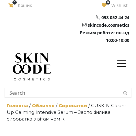
Skip
0
0
Кошик
Wishlist
to
content
098 052 44 24
skincode.cosmetics
Режим роботи: пн-нд
10:00-19:00
Головна
/
Обличчя
/
Сироватки
/ CUSKIN Clean-
Up Calming Intensive Serum – Заспокійлива
сироватка з вітаміном К