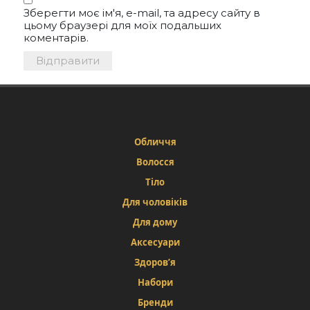
Зберегти моє ім'я, e-mail, та адресу сайту в
цьому браузері для моїх подальших
коментарів.
Обличчя
Волосся
Тіло
Для чоловіків
Для дому
Аксесуари
Здоров’я
Набори
Бренди