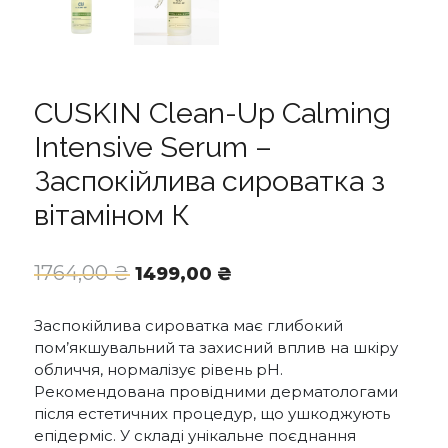
CUSKIN Clean-Up Calming
Intensive Serum –
Заспокійлива сироватка з
вітаміном К
Оригінальна
Поточна
1764,00
₴
1499,00
₴
ціна:
ціна:
1764,00 ₴.
1499,00 ₴.
Заспокійлива сироватка має глибокий
пом’якшувальний та захисний вплив на шкіру
обличчя, нормалізує рівень pH.
Рекомендована провідними дерматологами
після естетичних процедур, що ушкоджують
епідерміс. У складі унікальне поєднання