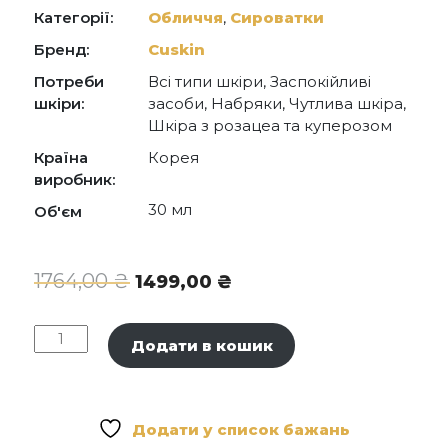
Crosspolymer, Arginine, Allantoin,
Категорії:
Обличчя
,
Сироватки
Dehydroxanthan gum, Dipotassium Glycyrrhizate,
Sodium Hyaluronate, Ethylhexylglycerin,
Бренд:
Cuskin
Caprylic/Capric Triglyceride, Centella Asiatica
Потреби
Всі типи шкіри, Заспокійливі
Extract, Hydrogenated Lecithin, Polyglyceryl-10
Diisostearate, Portulaca Oleracea Extract,
шкіри:
засоби, Набряки, Чутлива шкіра,
Menadione
Шкіра з розацеа та куперозом
Країна
Корея
виробник:
30 мл
Об'єм
Оригінальна
Поточна
1764,00
₴
1499,00
₴
ціна:
ціна:
1764,00 ₴.
1499,00 ₴.
CUSKIN
Додати в кошик
Clean-
Up
Calming
Intensive
Додати у список бажань
Serum