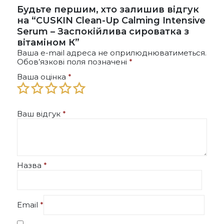
товару
Будьте першим, хто залишив відгук
на “CUSKIN Clean-Up Calming Intensive
Serum – Заспокійлива сироватка з
вітаміном К”
Ваша e-mail адреса не оприлюднюватиметься.
Обов’язкові поля позначені
*
Ваша оцінка
*
Ваш відгук
*
Назва
*
Email
*