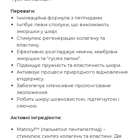
Переваги:
Інноваційна формула з пептидами.
Інгібує певні сполуки, що викликають
зморшки у шкірі.
Стимулює регенерацію колагену та
еластину.
Ефективно розгладжує мімічні, міжбрівні
зморшки та “гусячі лапки”.
Підвищує пружність та еластичність шкіри.
Активізує процеси природного відновлення
епідермісу.
Забезпечує інтенсивне пролонговане
зволоження.
Робить шкіру шовковистою, підтягнутою і
сяючою.
Активні інгредієнти:
Matrixyl™ (пальмітоїл пентапептид) –
стимулює синтез колагену та еластину. Дія