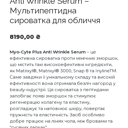
Anti Wrinkle Serum –
Мультипептидна
сироватка для обличчя
8190,00
₴
Myo-Cyte Plus Anti Wrinkle Serum
– це
ефективна сироватка проти мімічних зморшок,
що містить такі високоефективні інгредієнти,
як Matrixyl®, Matrixyl® 3000, Snap 8 та InylineTM.
Саме завдяки її унікальному складу та високій
ефективності вона отримала безліч нагород у
beauty-індустрії. Ця сироватка з пептидами
запобігає появі зморшок та стимулює
регенерацію колагену та еластину,
розгладжує та наповнює шкіру, повертає
пружність та еластичність. Засіб особливо
добре працює на лініях чола, між бровами та
“гусячих лапках”.