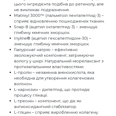
цього інгредієнта подібна до ретинолу, але
не викликає подразнення.
Matrixyl 3000™ (пальмітоїл пентапептид-3) –
сприяє відновленню пошкоджених тканин.
Snap-8 (ацетил октапептид-3) – зменшує
глибину мімічних зморшок.
Inyline® (ацетил гексапептидом-30) –
зменшує глибину мімічних зморшок.
Гіалуронат натрію – ефективно
зволожуючий компонент, затримуючи
вологу у шкірі. Натуральний міорелаксант з
протизапальними властивостями.
L-пролін – незамінна амінокислота, яка
необхідна для утворення колагенових
волокон.
L-карнозин – дипептид, що протидіє
процесу глікації.
L-треонін – компонент, що діє як
антиоксидантний стабілізатор.
L-гліцин – сприяє виробленню колагену.