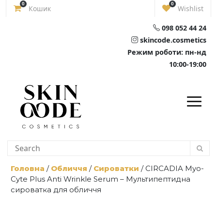
Skip
0
0
Кошик
Wishlist
to
content
098 052 44 24
skincode.cosmetics
Режим роботи: пн-нд
10:00-19:00
Головна
/
Обличчя
/
Сироватки
/ CIRCADIA Myo-
Cyte Plus Anti Wrinkle Serum – Мультипептидна
сироватка для обличчя