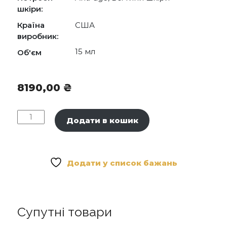
(Rosemary) Leaf Extract, Chamomilla (Matricaria)
шкіри:
Recutita Flower Extract, Polysorbate 20,
Країна
США
Tetrasodium EDTA, Caprylyl Glycol,
Phenoxyethanol, Hexylene Glycol.
виробник:
15 мл
Об'єм
8190,00
₴
CIRCADIA
Додати в кошик
Myo-
Cyte
Plus
Anti
Додати у список бажань
Wrinkle
Serum
-
Мультипептидна
Супутні товари
сироватка
для