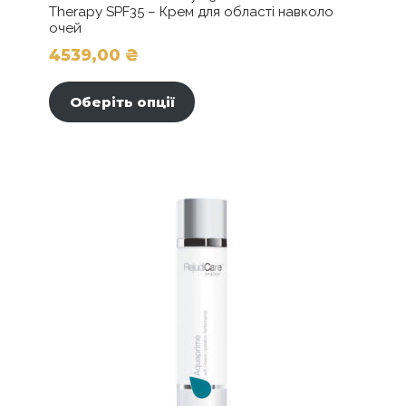
Therapy SPF35 – Крем для області навколо
очей
4539,00
₴
Цей
товар
Оберіть опції
має
кілька
варіантів.
Параметри
можна
вибрати
на
сторінці
товару