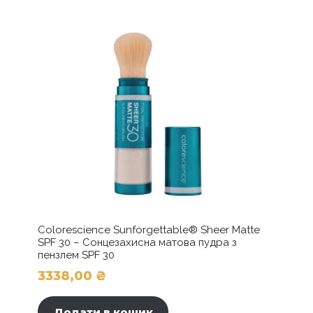
обличчя
кількість
Colorescience Sunforgettable® Sheer Matte
SPF 30 – Сонцезахисна матова пудра з
пензлем SPF 30
3338,00
₴
Додати в кошик