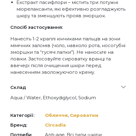
Екстракт пасифлори – містить три потужні
міорелаксанти, які ефективно розгладжують
шкіру та зменшують прояв зморшок.
Спосіб застосування:
Нанесіть 1-2 краплі кінчиками пальців на зони
мімічних заломів (чоло, навколо рота, носогубні
зморшки та “гусячі лапки”). Не наносьте на
повіки. Застосовуйте сироватку вранці та
ввечері після очищення шкіри перед
нанесенням зволожуючого крему.
Склад
Aqua / Water, Ethoxydiglycol, Sodium
Hyaluronate, Acetyl Glutamyl Heptapeptide-1,
Palmitoyl Pentapeptide-4, Acetyl Hexapeptide-
30, Arginine, Palmitoyl Oligopeptide, Palmitoyl
Категорії:
Обличчя
,
Сироватки
Tetrapeptide-7, Glycerin, Butylene Glycol,
Carbomer, Magnesium Ascorbyl Phosphate,
Бренд:
Circadia
Carnosine, Proline, Glycine, Threonine, Passiflora
Потреби
Anti-age, Всі типи шкіри
Incarnata (Passion) Flower, Rosmarinus Officinalis