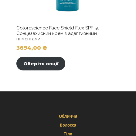
Colorescience Face Shield Flex SPF 50 –
Сонцезахисний крем з адаптивними
пігментами
3694,00
₴
Цей
товар
Оберіть опції
має
кілька
варіантів.
Параметри
можна
вибрати
на
сторінці
Обличчя
товару
Волосся
Тіло