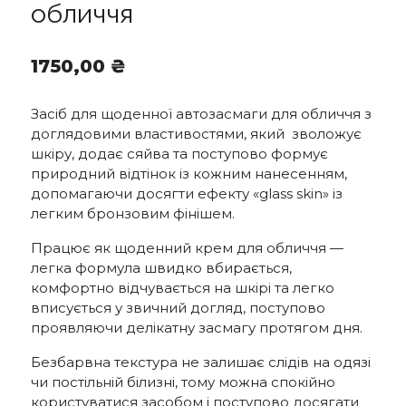
обличчя
1750,00
₴
Засіб для щоденної автозасмаги для обличчя з
доглядовими властивостями, який зволожує
шкіру, додає сяйва та поступово формує
природний відтінок із кожним нанесенням,
допомагаючи досягти ефекту «glass skin» із
легким бронзовим фінішем.
Працює як щоденний крем для обличчя —
легка формула швидко вбирається,
комфортно відчувається на шкірі та легко
вписується у звичний догляд, поступово
проявляючи делікатну засмагу протягом дня.
Безбарвна текстура не залишає слідів на одязі
чи постільній білизні, тому можна спокійно
користуватися засобом і поступово досягати