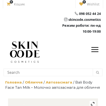
Skip
0
0
Кошик
Wishlist
to
content
098 052 44 24
skincode.cosmetics
Режим роботи: пн-нд
10:00-19:00
Головна
/
Обличчя
/
Автозасмага
/ Bali Body
Face Tan Milk – Молочко автозасмага для обличчя