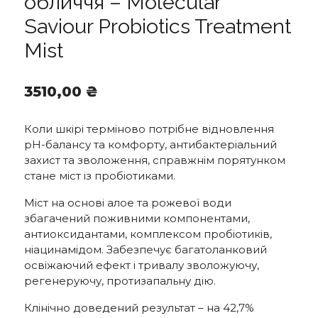
обличчя – Molecular
Saviour Probiotics Treatment
Mist
3510,00
₴
Коли шкірі терміново потрібне відновлення
рН-балансу та комфорту, антибактеріальний
захист та зволоження, справжнім порятунком
стане міст із пробіотиками.
Міст на основі алое та рожевої води
збагачений поживними компонентами,
антиоксидантами, комплексом пробіотиків,
ніацинамідом. Забезпечує багатоланковий
освіжаючий ефект і тривалу зволожуючу,
регенеруючу, протизапальну дію.
Клінічно доведений результат – на 42,7%