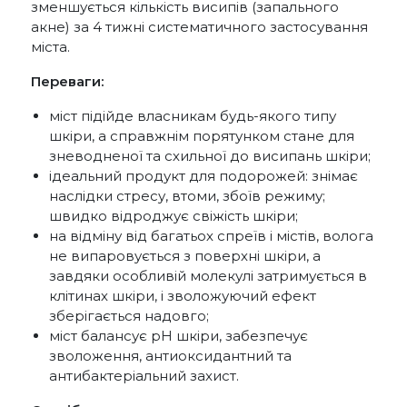
зменшується кількість висипів (запального
акне) за 4 тижні систематичного застосування
міста.
Переваги:
міст підійде власникам будь-якого типу
шкіри, а справжнім порятунком стане для
зневодненої та схильної до висипань шкіри;
ідеальний продукт для подорожей: знімає
наслідки стресу, втоми, збоїв режиму;
швидко відроджує свіжість шкіри;
на відміну від багатьох спреїв і містів, волога
не випаровується з поверхні шкіри, а
завдяки особливій молекулі затримується в
клітинах шкіри, і зволожуючий ефект
зберігається надовго;
міст балансує рН шкіри, забезпечує
зволоження, антиоксидантний та
антибактеріальний захист.