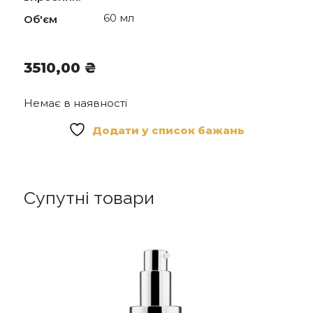
Palmitoyl Tetrapeptide-7, Chrysin, N-
60 мл
Об'єм
Hydroxysuccinimide, Glutamylamidoethyl
Imidazole, Xanthan Gum, Calcium Gluconate,
Ethylhexylglycerin, Sorbic Acid, Sodium Benzoate,
Sodium Gluconate, Steareth-20, Sodium
3510,00
₴
Hydroxide, Phenoxyethanol.
Немає в наявності
Додати у список бажань
Супутні товари