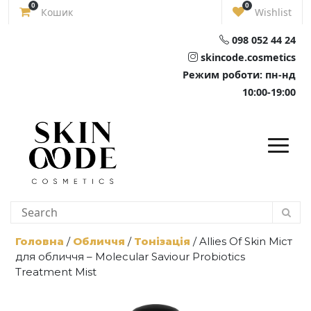
Skip
0
0
Кошик
Wishlist
to
content
098 052 44 24
skincode.cosmetics
Режим роботи: пн-нд
10:00-19:00
Головна
/
Обличчя
/
Тонізація
/ Allies Of Skin Міст
для обличчя – Molecular Saviour Probiotics
Treatment Mist