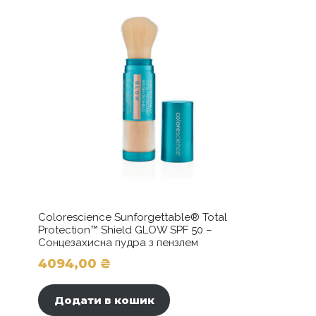
можна
вибрати
на
сторінці
товару
Colorescience Sunforgettable® Total
Protection™ Shield GLOW SPF 50 –
Сонцезахисна пудра з пензлем
4094,00
₴
Додати в кошик