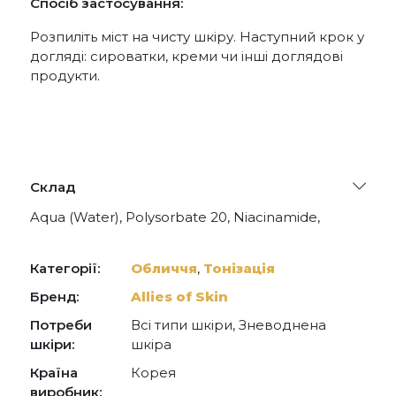
Спосіб застосування:
Розпиліть міст на чисту шкіру. Наступний крок у
догляді: сироватки, креми чи інші доглядові
продукти.
Склад
Aqua (Water), Polysorbate 20, Niacinamide,
Propanediol, Lactobacillus Ferment,
Gluconolactone, Mangifera Indica Fruit Extract,
Lactobacillus Ferment Lysate Filtrate, Yogurt, Zinc
Категорії:
Обличчя
,
Тонізація
PCA, Bisabolol, Euterpe Oleracea Fruit Extract,
Cucumis Sativus Fruit Extract, Aloe Barbadensis
Бренд:
Allies of Skin
Leaf Juice Powder, Cocodimonium
Потреби
Всі типи шкіри, Зневоднена
Hydroxypropyl Silk Amino Acids, Silver, Citrus
Aurantium Dulcis Callus Culture Extract,
шкіри:
шкіра
Ergothioneine, Glutathione, Glycerin, Populus
Країна
Корея
Tremuloides Bark Extract, Leuconostoc/Radish
Root Ferment Filtrate, Palmitoyl Tripeptide-1,
виробник: