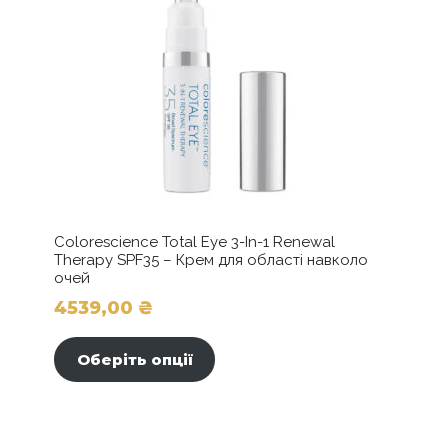
Colorescience Total Eye 3-In-1 Renewal
Therapy SPF35 – Крем для області навколо
очей
4539,00
₴
Цей
товар
Оберіть опції
має
кілька
варіантів.
Параметри