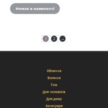
Немає в наявності
2
→
1
Обличчя
Волосся
Тіло
Для чоловіків
Для дому
Аксесуари