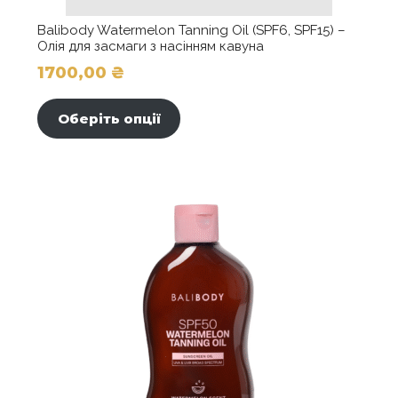
Balibody Watermelon Tanning Oil (SPF6, SPF15) –
Олія для засмаги з насінням кавуна
1700,00
₴
Цей
товар
Оберіть опції
має
кілька
варіантів.
Параметри
можна
вибрати
на
сторінці
товару