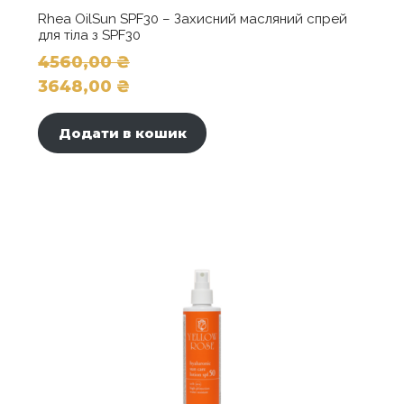
Rhea OilSun SPF30 – Захисний масляний спрей
для тіла з SPF30
4560,00
₴
Оригінальна
3648,00
₴
ціна:
Поточна
4560,00 ₴.
ціна:
Додати в кошик
3648,00 ₴.