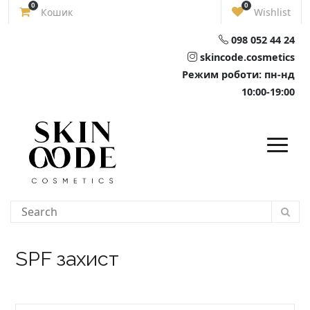
Skip
0
0
Кошик
Wishlist
to
content
098 052 44 24
skincode.cosmetics
Режим роботи: пн-нд
10:00-19:00
SPF захист