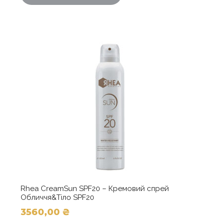
має
кілька
варіантів.
Параметри
можна
вибрати
на
сторінці
товару
Rhea CreamSun SPF20 – Кремовий спрей
Обличчя&Тіло SPF20
3560,00
₴