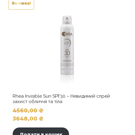
Знижка!
Rhea Invisible Sun SPF30 – Невидимий спрей
захист обличчя та тіла
4560,00
₴
Оригінальна
3648,00
₴
ціна:
Поточна
4560,00 ₴.
ціна:
Додати в кошик