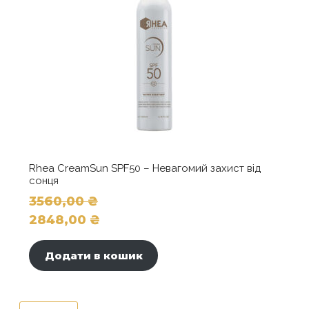
Rhea CreamSun SPF50 – Невагомий захист від
сонця
3560,00
₴
Оригінальна
2848,00
₴
ціна:
Поточна
3560,00 ₴.
ціна:
Додати в кошик
2848,00 ₴.