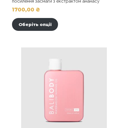
посилення засмаги з екстрактом ананасу
1700,00
₴
Цей
товар
Оберіть опції
має
кілька
варіантів.
Параметри
можна
вибрати
на
сторінці
товару