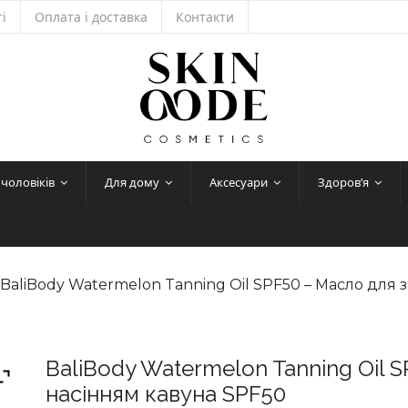
і
Оплата і доставка
Контакти
 чоловіків
Для дому
Аксесуари
Здоров’я
 BaliBody Watermelon Tanning Oil SPF50 – Масло для 
BaliBody Watermelon Tanning Oil 
насінням кавуна SPF50