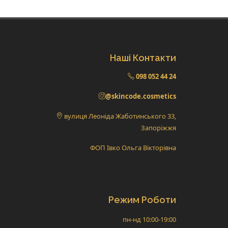
Наші Контакти
098 052 44 24
@skincode.cosmetics
вулиця Леоніда Жаботинського 33,
Запоріжжя
ФОП Івко Ольга Вікторівна
Режим Роботи
пн-нд 10:00-19:00