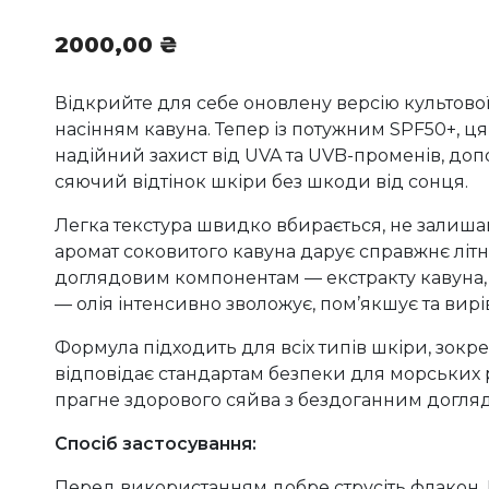
2000,00
₴
Відкрийте для себе оновлену версію культової 
насінням кавуна. Тепер із потужним SPF50+, 
надійний захист від UVA та UVB-променів, до
сяючий відтінок шкіри без шкоди від сонця.
Легка текстура швидко вбирається, не залиш
аромат соковитого кавуна дарує справжнє літ
доглядовим компонентам — екстракту кавуна, ол
— олія інтенсивно зволожує, пом’якшує та вирі
Формула підходить для всіх типів шкіри, зокре
відповідає стандартам безпеки для морських р
прагне здорового сяйва з бездоганним догля
Спосіб застосування:
Перед використанням добре струсіть флакон. 