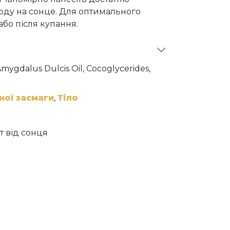
иходу на сонце. Для оптимального
бо після купання.
 Amygdalus Dulcis Oil, Cocoglycerides,
late, Butyl Methoxydibenzoylmethane,
exadecene Copolymer, Ethylcellulose,
 Sorbitan Sesquioleate, Tocopherol,
ної засмаги
,
Тіло
ua, Glycine Soja Oil, Citric Acid.
т від сонця