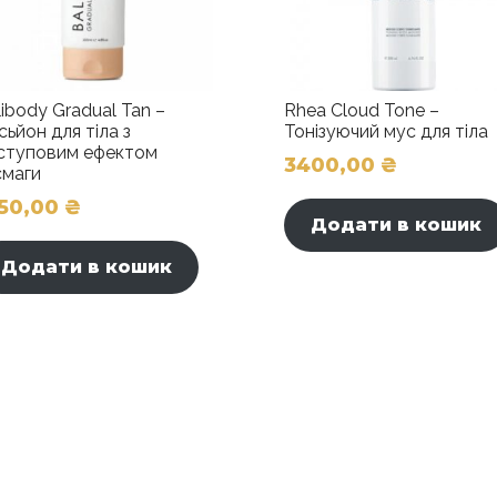
libody Gradual Tan –
Rhea Cloud Tone –
сьйон для тіла з
Тонізуючий мус для тіла
ступовим ефектом
3400,00
₴
смаги
750,00
₴
Додати в кошик
Додати в кошик
и