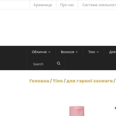
Skip
Крамниця
Про нас
Система лояльност
to
content
Обличчя
Волосся
Тіло
Для
Головна
/
Тіло
/
для гарної засмаги
/