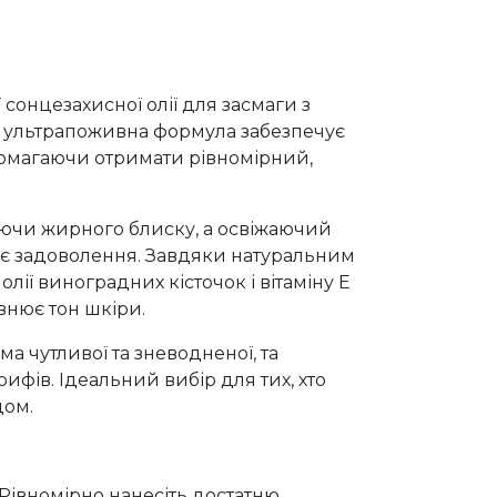
сонцезахисної олії для засмаги з
ця ультрапоживна формула забезпечує
помагаючи отримати рівномірний,
аючи жирного блиску, а освіжаючий
нє задоволення. Завдяки натуральним
ії виноградних кісточок і вітаміну Е
внює тон шкіри.
ма чутливої та зневодненої, та
ифів. Ідеальний вибір для тих, хто
дом.
Рівномірно нанесіть достатню