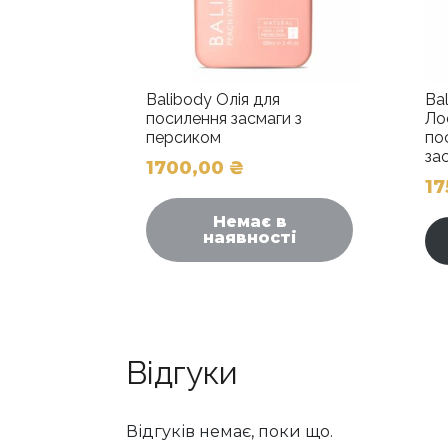
Balibody Олія для
Ba
посилення засмаги з
Ло
персиком
по
за
1700,00
₴
1
Цей
товар
Немає в
наявності
має
кілька
варіантів.
Параметр
можна
вибрати
Відгуки
на
сторінці
Відгуків немає, поки що.
товару