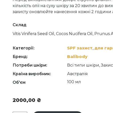
кількість олії на суху шкіру за 20 хвилин до в
захисту оновлюйте нанесення кожні 2 години а
Склад
Vitis Vinifera Seed Oil, Cocos Nucifera Oil, Prunus
Dibutyl Adipate, Octocrylene, Ethylhexyl Salicy
Ethylhexyl Triazone, Dicaprylyl Carbonate, Vp/h
Bis-ethylhexyloxyphenol Methoxyphenyl Triazine,
Категорії:
SPF захист
,
для гар
Glycerin, Parfum, Citrullus Lanatus Fruit Extract, Aq
Бренд:
Balibody
Потреби шкіри:
Всі типи шкіри, Захис
Країна виробник:
Австралія
100 мл
Об'єм
2000,00
₴