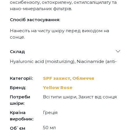
оксибензолу, октокрилену, октилсаліцилату та
нано-мінеральних фільтрів.
Спосіб застосування:
Нанесіть на чисту шкіру перед виходом на
сонце.
Склад
Hyaluronic acid (moisturizing), Niacinamide (anti-
wrinkle, against discoloration and pores), Goji
Berry stem cell extract (exosome activation) and
Red Grape stem cell extract (antioxidant, against
Категорії:
SPF захист
,
Обличчя
anti-photoaging), Betaine (osmoprotectant,
moisturizing), Trehalose (moisturizing), Licorice
Бренд:
Yellow Rose
extract (soothing and anti-blemish), Pomegranate
Потреби
Всі типи шкіри, Захист від сонця
extract (antioxidant against discoloration and
pores), Panthenol and Allantoin.
шкіри:
Країна
Греція
виробник:
50 мл
Об`єм