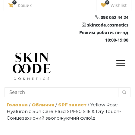
Skip
0
0
Кошик
Wishlist
to
content
098 052 44 24
skincode.cosmetics
Режим роботи: пн-нд
10:00-19:00
Головна
/
Обличчя
/
SPF захист
/ Yellow Rose
Hyaluronic Sun Care Fluid SPF50 Silk & Dry Touch-
Сонцезахисний зволожуючий флюїд