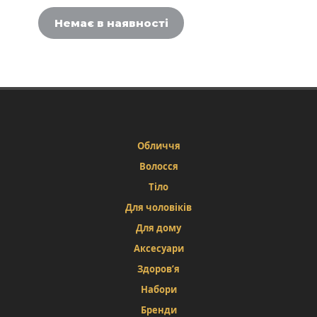
Немає в наявності
Обличчя
Волосся
Тіло
Для чоловіків
Для дому
Аксесуари
Здоров’я
Набори
Бренди