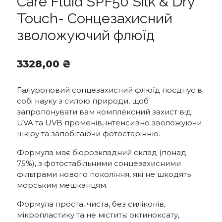
Care Fluid SPF50 Silk & Dry
Touch- Сонцезахисний
зволожуючий флюїд
3328,00
₴
Гіалуроновий сонцезахисний флюїд поєднує в
собі науку з силою природи, щоб
запропонувати вам комплексний захист від
UVA та UVB променів, інтенсивно зволожуючи
шкіру та запобігаючи фотостарінню.
Формула має біорозкладний склад (понад
75%), з фотостабільними сонцезахисними
фільтрами нового покоління, які не шкодять
морським мешканцям.
Формула проста, чиста, без силіконів,
мікропластику та не містить: октиноксату,