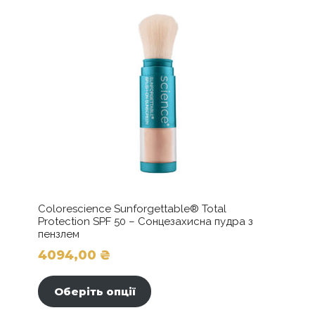
Colorescience Sunforgettable® Total
Protection SPF 50 – Сонцезахисна пудра з
пензлем
4094,00
₴
Цей
товар
Оберіть опції
має