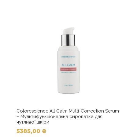
кілька
варіантів.
Параметри
можна
вибрати
на
сторінці
товару
Colorescience All Calm Multi-Correction Serum
– Мультифункціональна сироватка для
чутливої шкіри
5385,00
₴