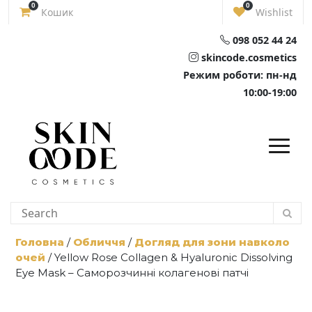
Skip
0
0
Кошик
Wishlist
to
content
098 052 44 24
skincode.cosmetics
Режим роботи: пн-нд
10:00-19:00
Головна
/
Обличчя
/
Догляд для зони навколо
очей
/ Yellow Rose Collagen & Hyaluronic Dissolving
Eye Mask – Саморозчинні колагенові патчі