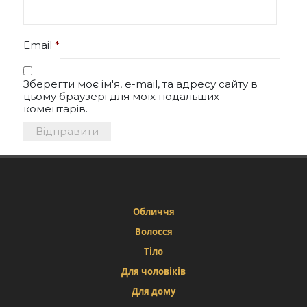
Email
*
Зберегти моє ім'я, e-mail, та адресу сайту в
цьому браузері для моїх подальших
коментарів.
Обличчя
Волосся
Тіло
Для чоловіків
Для дому