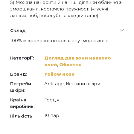
5) Можна наносити й на інші ділянки обличчя зі
зморшками, нестачею пружності («гусячі
лапки», лоб, носогубні складки тощо).
Склад
100% мікроволокно колагену (морського
походження) і гіалуронова кислота.
Категорії:
Догляд для зони навколо
очей
,
Обличчя
Бренд:
Yellow Rose
Потреби
Anti-age, Всі типи шкіри
шкіри:
Країна
Греція
виробник:
10 пар
Кількість