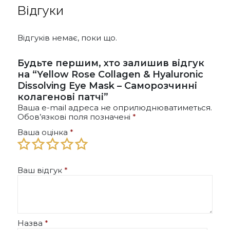
Параметри
Відгуки
можна
вибрати
на
Відгуків немає, поки що.
сторінці
товару
Будьте першим, хто залишив відгук
на “Yellow Rose Collagen & Hyaluronic
Dissolving Eye Mask – Саморозчинні
колагенові патчі”
Ваша e-mail адреса не оприлюднюватиметься.
Обов’язкові поля позначені
*
Ваша оцінка
*
Ваш відгук
*
Назва
*