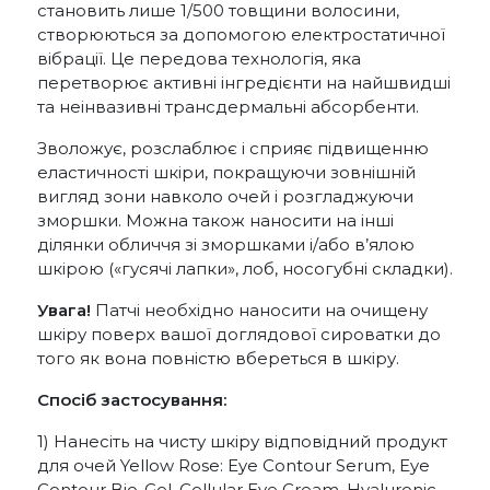
становить лише 1/500 товщини волосини,
створюються за допомогою електростатичної
вібрації. Це передова технологія, яка
перетворює активні інгредієнти на найшвидші
та неінвазивні трансдермальні абсорбенти.
Зволожує, розслаблює і сприяє підвищенню
еластичності шкіри, покращуючи зовнішній
вигляд зони навколо очей і розгладжуючи
зморшки. Можна також наносити на інші
ділянки обличчя зі зморшками і/або в’ялою
шкірою («гусячі лапки», лоб, носогубні складки).
Увага!
Патчі необхідно наносити на очищену
шкіру поверх вашої доглядової сироватки до
того як вона повністю вбереться в шкіру.
Спосіб застосування:
1) Нанесіть на чисту шкіру відповідний продукт
для очей Yellow Rose: Eye Contour Serum, Eye
Contour Bio-Gel, Cellular Eye Cream, Hyaluronic