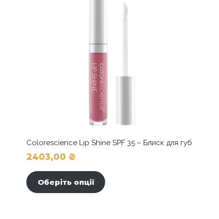
Colorescience Lip Shine SPF 35 – Блиск для губ
2403,00
₴
Цей
товар
Оберіть опції
має
кілька
варіантів.