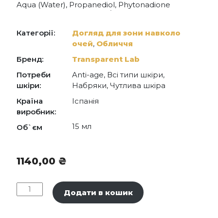
Aqua (Water), Propanediol, Phytonadione
Epoxide, Coco-Caprylate/Caprate, Sodium
Acrylates Copolymer, Caffeine, Lactobacillus
Ferment Lysate, Camellia Sinensis Leaf Extract,
Категорії:
Догляд для зони навколо
Ruscus Aculeatus Root Extract, Solidago
очей
,
Обличчя
Virgaurea (Goldenrod) Extract, Citrus Limon
(Lemon) Peel Extract, Punica Granatum Extract,
Бренд:
Transparent Lab
Glycerin, Olive Oil Polyglyceryl-6 Esters, Lecithin,
Sodium Acrylates Crosspolymer-2, Sodium
Потреби
Anti-age, Всі типи шкіри,
Benzoate, Potassium Sorbate, Lauryl Glucoside.
шкіри:
Набряки, Чутлива шкіра
Країна
Іспанія
виробник:
15 мл
Об`єм
1140,00
₴
Transparent
Додати в кошик
Lab
De-