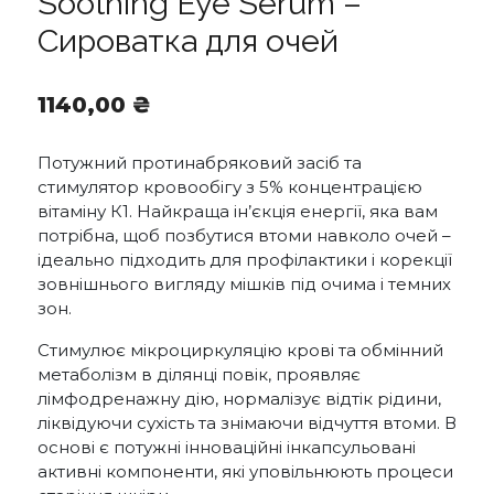
Soothing Eye Serum –
Сироватка для очей
1140,00
₴
Потужний протинабряковий засіб та
стимулятор кровообігу з 5% концентрацією
вітаміну К1. Найкраща ін’єкція енергії, яка вам
потрібна, щоб позбутися втоми навколо очей –
ідеально підходить для профілактики і корекції
зовнішнього вигляду мішків під очима і темних
зон.
Стимулює мікроциркуляцію крові та обмінний
метаболізм в ділянці повік, проявляє
лімфодренажну дію, нормалізує відтік рідини,
ліквідуючи сухість та знімаючи відчуття втоми. В
основі є потужні інноваційні інкапсульовані
активні компоненти, які уповільнюють процеси