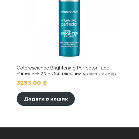
товару
Colorescience Brightening Perfector Face
Primer SPF 20 – Освітлюючий крем-праймер
3293,00
₴
Додати в кошик