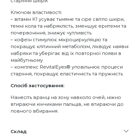
старіння шкіри.
Ключові властивості:
– вітамін К1 усуває тьмяне та сіре світло шкіри,
темні кола та набряклість, зменшує еритеми та
почервоніння, знижує чутливість
– кофеїн стимулює мікроциркуляцію та
покращує клітинний метаболізм, ліквідує наявні
набряки та уберігає від їх повторної появи в
майбутньому
– комплекс RevitalEyes® уповільнює процеси
старіння, покращує еластичність та пружність
Спосіб застосування:
Нанесіть вранці на зону навколо очей, ніжно
втираючи кінчиками пальців, не втираючи до
повного вбирання.
Склад