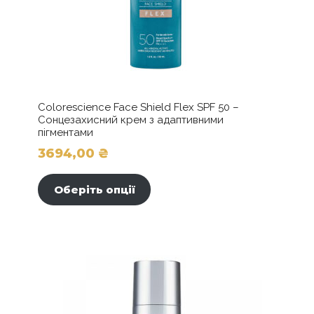
Colorescience Face Shield Flex SPF 50 –
Сонцезахисний крем з адаптивними
пігментами
3694,00
₴
Цей
товар
Оберіть опції
має
кілька
варіантів.
Параметри
можна
вибрати
на
сторінці