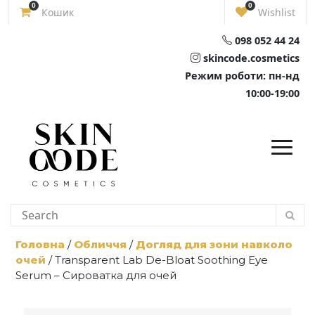
Skip
0
0
Кошик
Wishlist
to
content
098 052 44 24
skincode.cosmetics
Режим роботи: пн-нд
10:00-19:00
Головна
/
Обличчя
/
Догляд для зони навколо
очей
/ Transparent Lab De-Bloat Soothing Eye
Serum – Сироватка для очей