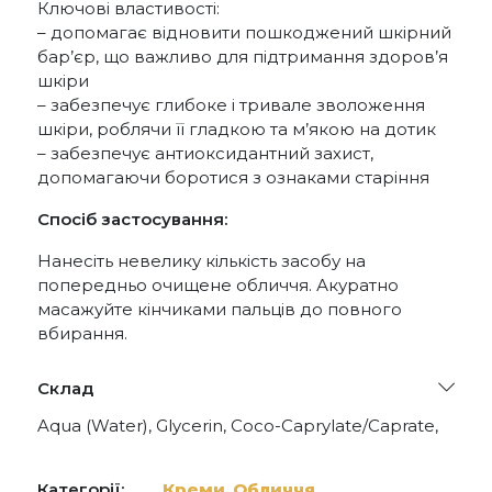
Ключові властивості:
– допомагає відновити пошкоджений шкірний
бар’єр, що важливо для підтримання здоров’я
шкіри
– забезпечує глибоке і тривале зволоження
шкіри, роблячи її гладкою та м’якою на дотик
– забезпечує антиоксидантний захист,
допомагаючи боротися з ознаками старіння
Спосіб застосування:
Нанесіть невелику кількість засобу на
попередньо очищене обличчя. Акуратно
масажуйте кінчиками пальців до повного
вбирання.
Склад
Aqua (Water), Glycerin, Coco-Caprylate/Caprate,
C10-18 Triglycerides, Coco-Caprylate, Propanediol,
Oryza Sativa (Rice) Starch, Glyceryl Stearate, Cetyl
Alcohol, Hyaluronic Acid, Sodium Ascorbyl
Категорії:
Креми
,
Обличчя