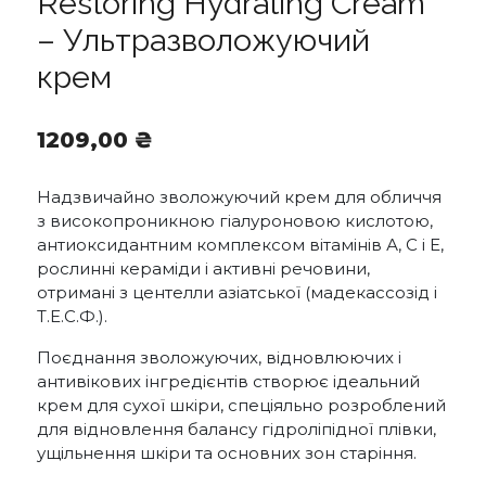
Restoring Hydrating Cream
– Ультразволожуючий
крем
1209,00
₴
Надзвичайно зволожуючий крем для обличчя
з високопроникною гіалуроновою кислотою,
антиоксидантним комплексом вітамінів А, С і Е,
рослинні кераміди і активні речовини,
отримані з центелли азіатської (мадекассозід і
Т.Е.С.Ф.).
Поєднання зволожуючих, відновлюючих і
антивікових інгредієнтів створює ідеальний
крем для сухої шкіри, спеціяльно розроблений
для відновлення балансу гідроліпідної плівки,
ущільнення шкіри та основних зон старіння.