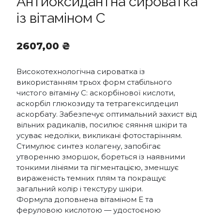
Антиоксидантна сироватка
із вітаміном C
2607,00
₴
Високотехнологічна сироватка із
використанням трьох форм стабільного
чистого вітаміну С: аскорбінової кислоти,
аскорбіл глюкозиду та тетрагексилдецил
аскорбату. Забезпечує оптимальний захист від
вільних радикалів, посилює сяяння шкіри та
усуває недоліки, викликані фотостарінням.
Стимулює синтез колагену, запобігає
утворенню зморшок, бореться із наявними
тонкими лініями та пігментацією, зменшує
вираженість темних плям та покращує
загальний колір і текстуру шкіри.
Формула доповнена вітаміном Е та
феруловою кислотою — удостоєною