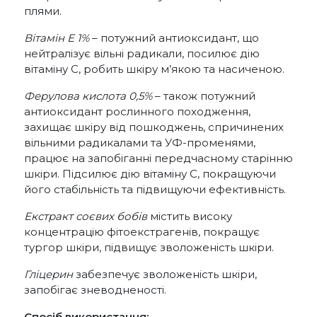
плями.
Вітамін E 1%
– потужний антиоксидант, що
нейтралізує вільні радикали, посилює дію
вітаміну С, робить шкіру м’якою та насиченою.
Ферулова кислота 0,5%
– також потужний
антиоксидант рослинного походження,
захищає шкіру від пошкоджень, спричинених
вільними радикалами та УФ-променями,
працює на запобіганні передчасному старінню
шкіри. Підсилює дію вітаміну С, покращуючи
його стабільність та підвищуючи ефективність.
Екстракт соєвих бобів
містить високу
концентрацію фітоекстрагенів, покращує
тургор шкіри, підвищує зволоженість шкіри.
Гліцерин
забезпечує зволоженість шкіри,
запобігає зневодненості.
Спосіб використання: