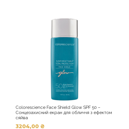
кілька
варіантів.
Параметри
можна
вибрати
на
сторінці
товару
Colorescience Face Shield Glow SPF 50 –
Сонцезахисний екран для обличчя з ефектом
сяйва
3204,00
₴