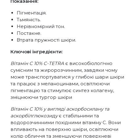
Показання:
Пігментація.
Тьмяність.
Нерівномірний тон.
Постакне.
Втрата пружності шкіри.
Ключові інгредієнти:
Вітамін С 10% C-TETRA
є високобіологічно
сумісним та жиророзчинним, завдяки чому
може транспортуватися у глибокі шари шкіри
та працює з меланоцинами, освітлюючи
пігментацію та стимулює синтез колагену,
зміцнюючи тургор шкіри
Вітамін С 10% у вигляді аскорбосилану та
аскорбілглюкозиду
є стабільними та
водорозчинними похідними вітаміну С. Вони
впливають на поверхню шкіри, освітлюючи
колір обличчя та зменшуючи поверхневі