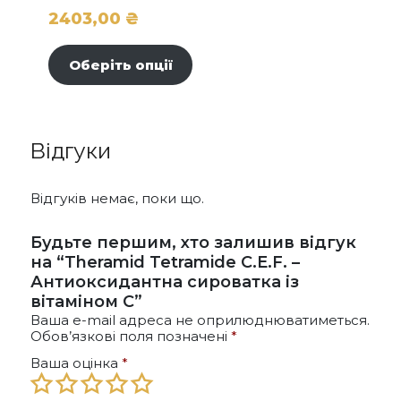
2403,00
₴
Цей
товар
Оберіть опції
має
кілька
варіантів.
Параметри
Відгуки
можна
вибрати
на
Відгуків немає, поки що.
сторінці
товару
Будьте першим, хто залишив відгук
на “Theramid Tetramide C.E.F. –
Антиоксидантна сироватка із
вітаміном C”
Ваша e-mail адреса не оприлюднюватиметься.
Обов’язкові поля позначені
*
Ваша оцінка
*