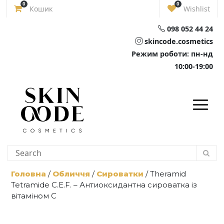
Skip
0
0
Кошик
Wishlist
to
content
098 052 44 24
skincode.cosmetics
Режим роботи: пн-нд
10:00-19:00
Головна
/
Обличчя
/
Сироватки
/ Theramid
Tetramide C.E.F. – Антиоксидантна сироватка із
вітаміном C