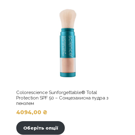
Colorescience Sunforgettable® Total
Protection SPF 50 – Сонцезахисна пудра з
пензлем
4094,00
₴
Цей
товар
Оберіть опції
має