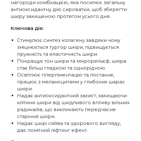
нагороди комбінацією, яка посилює загальну
антиоксидантну дію сироватки, щоб зберегти
шкіру захищеною протягом усього дня.
Ключова дія:
Стимулює синтез колагену завдяки чому
зміцнюється тургор шкіри, підвищується
пружність та еластичність шкіри.
Покращує тон шкіри та мікрорельєф, шкіра
стає більш гладкою та однорідною.
Освітлює гіперпіментацію та постакне,
працює з меланоцитами у глибоких шарах
шкіри.
Надає антиоксидантний захист, захищаючи
клітини шкіри від шкідливого впливу вільних
радикалів, що викликають передчасне
старіння шкіри.
Надає шкірі сяйва та здорового вигляду,
дає помітний ліфтинг ефект.