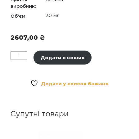
виробник:
30 мл
Об'єм
2607,00
₴
Theramid
Додати в кошик
Tetramide
C.E.F.
-
Антиоксидантна
Додати у список бажань
сироватка
із
вітаміном
C
Супутні товари
кількість