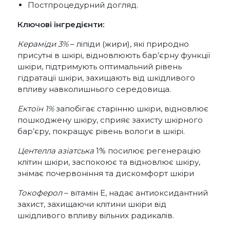
Постпроцедурний догляд.
Ключові інгредієнти:
Кераміди 3%
– ліпіди (жири), які природно
присутні в шкірі, відновлюють бар’єрну функції
шкіри, підтримують оптимальний рівень
гідратації шкіри, захищають від шкідливого
впливу навколишнього середовища.
Ектоїн 1%
запобігає старінню шкіри, відновлює
пошкоджену шкіру, сприяє захисту шкірного
бар’єру, покращує рівень вологи в шкірі.
Центелла азіатська
1% посилює регенерацію
клітин шкіри, заспокоює та відновлює шкіру,
знімає почервоніння та дискомфорт шкіри
Токоферол
– вітамін Е, надає антиоксидантний
захист, захищаючи клітини шкіри від
шкідливого впливу вільних радикалів.