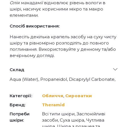
Олія макадамії
відновлює рівень вологи в
шкірі, насичує корисними мікро та макро
елементами.
Спосіб використання:
Нанесіть декілька крапель засобу на суху чисту
шкіру та рівномірно розподіліть до повного
поглинання. Використовуйте у денному та/або
вечірньому догляді.
Склад
Aqua (Water), Propaneidol, Dicaprylyl Carbonate,
Glycerin, Undecane, Ceramide NG, Tridecane,
Glycine Soja (Soybean) Seed Extract, Ectoin,
Ceramide NP, Ceramide EOP, Ceramide NS,
Категорії:
Обличчя
,
Сироватки
Ceramide AS, Ceramide AP, Madecassic Acid,
Asiaticoside, Asiatic Acid, Gossypium Herbaceum
Бренд:
Theramid
(Cotton) Callus Culture, Tocopherol,
Потреби
Всі типи шкіри, Заспокійливі
Ethylnexyglycerin, Lecithin,Hydrogenated
Lecithin, Xanthan Gum, Sclerotium Gum,
шкіри:
засоби, Суха шкіра, Чутлива
Dimethicone/Vinyl, Dimethicone Crosspolymer,
шкіра, Шкіра з розацеа та