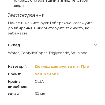
покращуючи зовнішній вигляд текстури
шкіри.
Застосування
Нанесіть на чисті руки і обережно масажуйте
до вбирання. Використовуйте так часто, як
забажаєте.
Склад
Water, Caprylic/Capric Triglyceride, Squalane,
Octyldodecyl Myristate, Aloe Barbadensis Leaf
Juice, Glycerin, Cetearyl Alcohol, Glyceryl Stearate
Citrate, Caprylic/Capric/Myristic/Stearic
Категорії:
Догляд для рук та ніг
,
Тіло
Triglyceride, Spirulina Maxima Extract, Macrocystis
Pyrifera (Kelp) Extract, Chondrus Crispus Extract,
Бренд:
Salt & Stone
Porphyra Umbilicalis Extract, Niacinamide, Algin,
Країна
США
Tremella Fuciformis Sporocarp Extract, Sodium
Hyaluronate, Polyglyceryl-3 Stearate,
виробник:
Ethylhexylglycerin, Glyceryl Stearate,
60 мл
Об'єм
Hydrogenated Lecithin, Carbomer, Betaine,
Sodium Hydroxide, Hydroxyethyl Acrylate/Sodium
Acryloyldimethyl Taurate Copolymer, Beta-