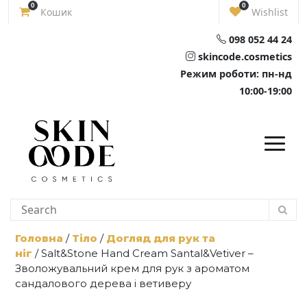
Skip
0
0
Кошик
Wishlist
to
content
098 052 44 24
skincode.cosmetics
Режим роботи: пн-нд
10:00-19:00
Головна
/
Тіло
/
Догляд для рук та
ніг
/ Salt&Stone Hand Cream Santal&Vetiver –
Зволожувальний крем для рук з ароматом
сандалового дерева і ветиверу