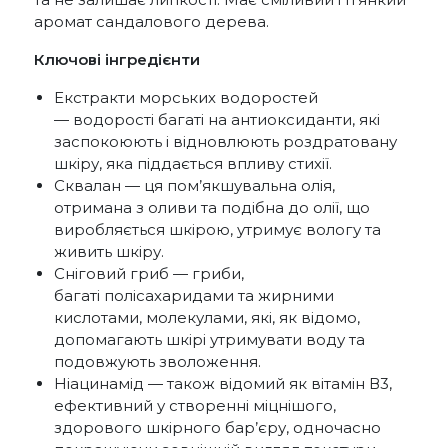
аромат сандалового дерева.
Ключові інгредієнти
Екстракти морських водоростей
— водорості багаті на антиоксиданти, які
заспокоюють і відновлюють роздратовану
шкіру, яка піддається впливу стихії.
Сквалан — ця пом’якшувальна олія,
отримана з оливи та подібна до олії, що
виробляється шкірою, утримує вологу та
живить шкіру.
Сніговий гриб — гриби,
багаті полісахаридами та жирними
кислотами, молекулами, які, як відомо,
допомагають шкірі утримувати воду та
подовжують зволоження.
Ніацинамід — також відомий як вітамін В3,
ефективний у створенні міцнішого,
здорового шкірного бар’єру, одночасно