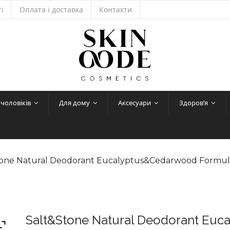
і
Оплата і доставка
Контакти
 чоловіків
Для дому
Аксесуари
Здоров’я
tone Natural Deodorant Eucalyptus&Cedarwood Formul
Salt&Stone Natural Deodorant Eu