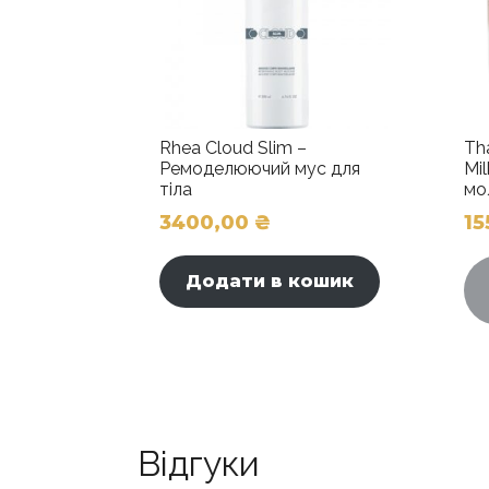
Rhea Cloud Slim –
Th
Ремоделюючий мус для
Mi
тіла
мо
3400,00
₴
15
Додати в кошик
Відгуки