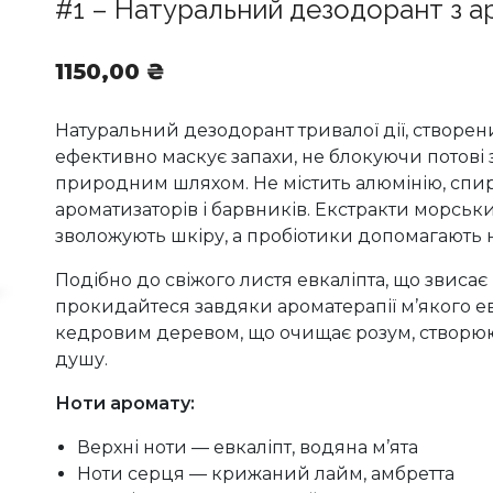
#1 – Натуральний дезодорант з а
1150,00
₴
Натуральний дезодорант тривалої дії, створен
ефективно маскує запахи, не блокуючи потові з
природним шляхом. Не містить алюмінію, спир
ароматизаторів і барвників. Екстракти морськи
зволожують шкіру, а пробіотики допомагають н
Подібно до свіжого листя евкаліпта, що звиса
прокидайтеся завдяки ароматерапії м’якого ев
кедровим деревом, що очищає розум, створю
душу.
Ноти аромату:
Верхні ноти — евкаліпт, водяна м’ята
Ноти серця — крижаний лайм, амбретта