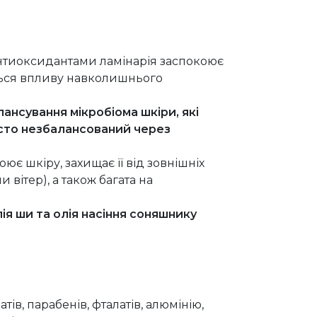
нтиоксидантами ламінарія заспокоює
ться впливу навколишнього
нсування мікробіома шкіри, які
асто незбалансований через
ює шкіру, захищає її від зовнішніх
и вітер), а також багата на
ія ши та олія насіння соняшнику
атів, парабенів, фталатів, алюмінію,