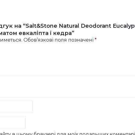
гук на “Salt&Stone Natural Deodorant Eucaly
атом евкаліпта і кедра”
иметься.
Обов’язкові поля позначені
*
у сайту в цьому браузері для моїх подальших коментарі