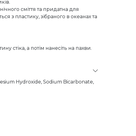
ків.
ічного сміття та придатна для
ся з пластику, зібраного в океанах та
у стіка, а потім нанесіть на пахви.
gnesium Hydroxide, Sodium Bicarbonate,
yaluronate, Spirulina Platensis Extract,
) Butter, Helianthus Annuus
pherol, Maltodextrin.