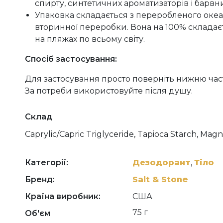
спирту, синтетичних ароматизаторів і барвни
Упаковка складається з переробленого океан
вторинної переробки. Вона на 100% складаєть
на пляжах по всьому світу.
Спосіб застосування:
Для застосування просто поверніть нижню частин
За потреби використовуйте після душу.
Склад
Caprylic/Capric Triglyceride, Tapioca Starch, Ma
Ozokerite, Cocos Nucifera (Coconut) Oil, Sodium H
Fragrance (Parfum), Butyrospermum Parkii (Shea
(Sunflower) Seed Oil, Lactobacillus Ferment, Toco
Категорії:
Дезодорант
,
Тіло
Бренд:
Salt & Stone
Країна виробник:
США
75 г
Об'єм