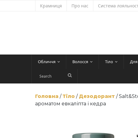
Skip
Крамниця
Про нас
Система лояльност
to
content
Обличчя
Волосся
Тіло
Для
Головна
/
Тіло
/
Дезодорант
/ Salt&S
ароматом евкаліпта і кедра