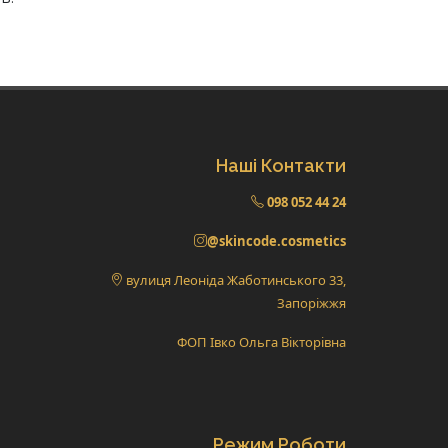
Наші Контакти
098 052 44 24
@skincode.cosmetics
вулиця Леоніда Жаботинського 33,
Запоріжжя
ФОП Івко Ольга Вікторівна
Режим Роботи