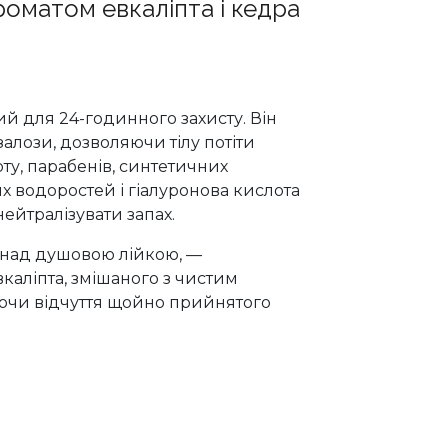
роматом евкаліпта і кедра
ий для 24-годинного захисту. Він
алози, дозволяючи тілу потіти
ту, парабенів, синтетичних
х водоростей і гіалуронова кислота
ейтралізувати запах.
є над душовою лійкою, —
каліпта, змішаного з чистим
ючи відчуття щойно прийнятого