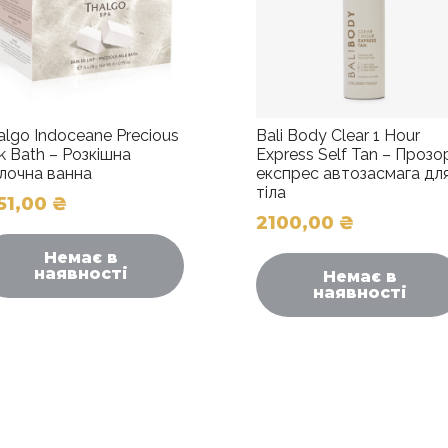
algo Indoceane Precious
Bali Body Clear 1 Hour
lk Bath – Розкішна
Express Self Tan – Прозо
лочна ванна
експрес автозасмага дл
тіла
51,00
₴
2100,00
₴
Немає в
наявності
Немає в
наявності