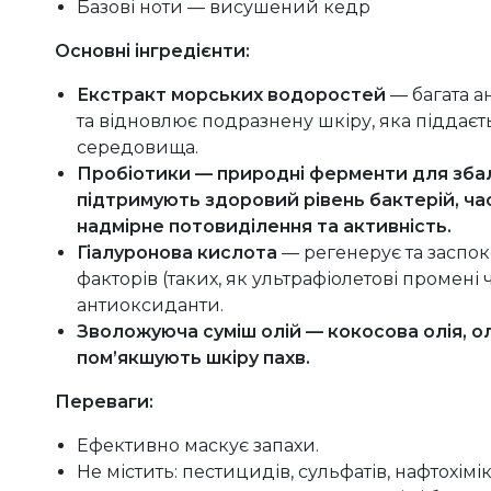
Базові ноти — висушений кедр
Основні інгредієнти:
Екстракт морських водоростей
— багата а
та відновлює подразнену шкіру, яка піддає
середовища.
Пробіотики — природні ферменти для збала
підтримують здоровий рівень бактерій, ч
надмірне потовиділення та активність.
Гіалуронова кислота
— регенерує та заспоко
факторів (таких, як ультрафіолетові промені ч
антиоксиданти.
Зволожуюча суміш олій — кокосова олія, ол
пом’якшують шкіру пахв.
Переваги:
Ефективно маскує запахи.
Не містить: пестицидів, сульфатів, нафтохімік