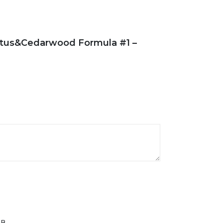
ptus&Cedarwood Formula #1 –
в.