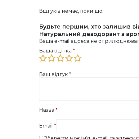
Відгуків немає, поки що.
Будьте першим, хто залишив від
Натуральний дезодорант з аром
Ваша e-mail адреса не оприлюднюват
Ваша оцінка
*
Ваш відгук
*
Назва
*
Email
*
Зберегти моє ім'я, e-mail, та адрес