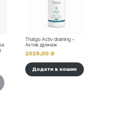
Thalgo Activ draining –
ра
Актив дренаж
я
2029,00
₴
Додати в кошик