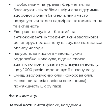
Пробіотики – натуральні ферменти, які
балансують мікробіом шкіри для підтримки
здорового рівня бактерій, який часто
порушується через надмірне потовиділення
та активність.
Екстракт спіруліни – багатий на
антиоксиданти інгредієнт, який заспокоює і
регенерує подразнену шкіру, що піддається
впливу негоди.
Гіалуронова кислота – зволожуюча,
водолюбна молекула, відома своєю
здатністю притягувати і утримувати вологу,
що у 1000 разів перевищує її власну вагу.
Суміш зволожуючих олій (кокосова олія,
масло ши та олія насіння соняшника) –
пом’якшують шкіру пахв.
Ноти аромату:
Верхні ноти
: листя фіалки, кардамон.