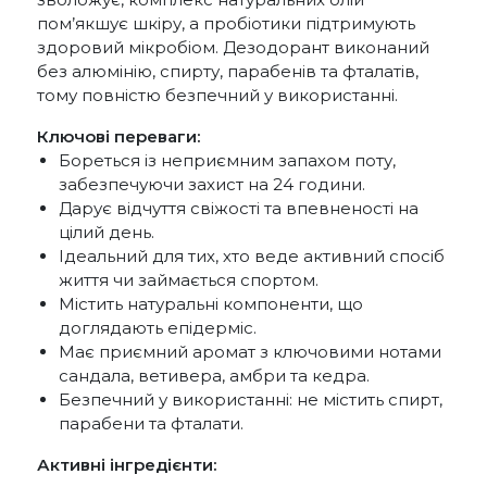
пом’якшує шкіру, а пробіотики підтримують
здоровий мікробіом. Дезодорант виконаний
без алюмінію, спирту, парабенів та фталатів,
тому повністю безпечний у використанні.
Ключові переваги:
Бореться із неприємним запахом поту,
забезпечуючи захист на 24 години.
Дарує відчуття свіжості та впевненості на
цілий день.
Ідеальний для тих, хто веде активний спосіб
життя чи займається спортом.
Містить натуральні компоненти, що
доглядають епідерміс.
Має приємний аромат з ключовими нотами
сандала, ветивера, амбри та кедра.
Безпечний у використанні: не містить спирт,
парабени та фталати.
Активні інгредієнти: