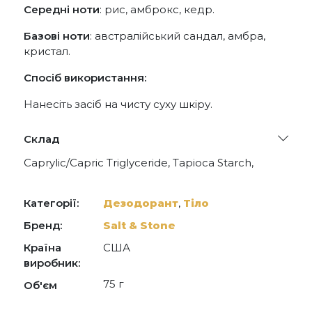
Середні ноти
: рис, амброкс, кедр.
Базові ноти
: австралійський сандал, амбра,
кристал.
Спосіб використання:
Нанесіть засіб на чисту суху шкіру.
Склад
Caprylic/Capric Triglyceride, Tapioca Starch,
Magnesium Hydroxide, Sodium Bicarbonate,
Ozokerite, Cocos Nucifera (Coconut) Oil, Sodium
Hyaluronate, Spirulina Platensis Extract, Fragrance
Категорії:
Дезодорант
,
Тіло
(Parfum), Butyrospermum Parkii (Shea) Butter,
Helianthus Annuus (Sunflower) Seed Oil,
Бренд:
Salt & Stone
Lactobacillus Ferment, Tocopherol, Maltodextrin.
Країна
США
виробник:
75 г
Об'єм