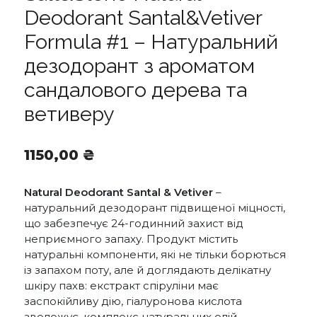
Deodorant Santal&Vetiver
Formula #1 – Натуральний
дезодорант з ароматом
сандалового дерева та
ветиверу
1150,00
₴
Natural Deodorant Santal & Vetiver
–
натуральний дезодорант підвищеної міцності,
що забезпечує 24-годинний захист від
неприємного запаху. Продукт містить
натуральні компоненти, які не тільки борються
із запахом поту, але й доглядають делікатну
шкіру пахв: екстракт спіруліни має
заспокійливу дію, гіалуронова кислота
зволожує, комплекс натуральних олій