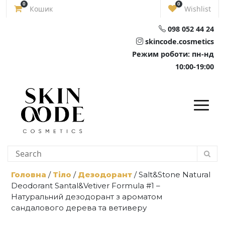
Skip
0
0
Кошик
Wishlist
to
content
098 052 44 24
skincode.cosmetics
Режим роботи: пн-нд
10:00-19:00
Головна
/
Тіло
/
Дезодорант
/ Salt&Stone Natural
Deodorant Santal&Vetiver Formula #1 –
Натуральний дезодорант з ароматом
сандалового дерева та ветиверу