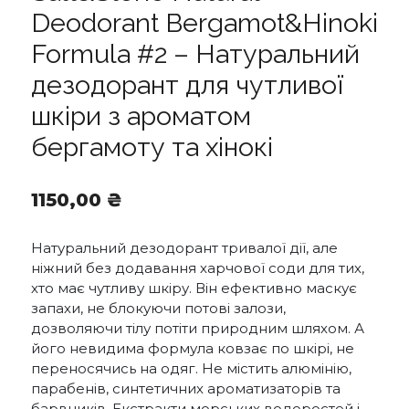
Deodorant Bergamot&Hinoki
Formula #2 – Натуральний
дезодорант для чутливої
шкіри з ароматом
бергамоту та хінокі
1150,00
₴
Натуральний дезодорант тривалої дії, але
ніжний без додавання харчової соди для тих,
хто має чутливу шкіру. Він ефективно маскує
запахи, не блокуючи потові залози,
дозволяючи тілу потіти природним шляхом. А
його невидима формула ковзає по шкірі, не
переносячись на одяг. Не містить алюмінію,
парабенів, синтетичних ароматизаторів та
барвників. Екстракти морських водоростей і