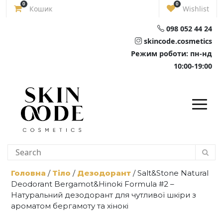
Skip
0
0
Кошик
Wishlist
to
content
098 052 44 24
skincode.cosmetics
Режим роботи: пн-нд
10:00-19:00
Головна
/
Тіло
/
Дезодорант
/ Salt&Stone Natural
Deodorant Bergamot&Hinoki Formula #2 –
Натуральний дезодорант для чутливої шкіри з
ароматом бергамоту та хінокі