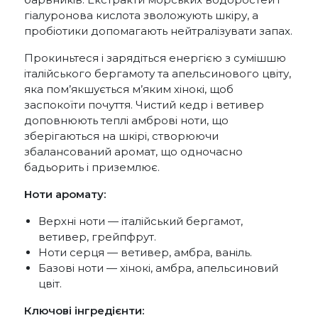
гіалуронова кислота зволожують шкіру, а
пробіотики допомагають нейтралізувати запах.
Прокиньтеся і зарядіться енергією з сумішшю
італійського бергамоту та апельсинового цвіту,
яка пом’якшується м’яким хінокі, щоб
заспокоїти почуття. Чистий кедр і ветивер
доповнюють теплі амброві ноти, що
зберігаються на шкірі, створюючи
збалансований аромат, що одночасно
бадьорить і приземлює.
Ноти аромату:
Верхні ноти — італійський бергамот,
ветивер, грейпфрут.
Ноти серця — ветивер, амбра, ваніль.
Базові ноти — хінокі, амбра, апельсиновий
цвіт.
Ключові інгредієнти: