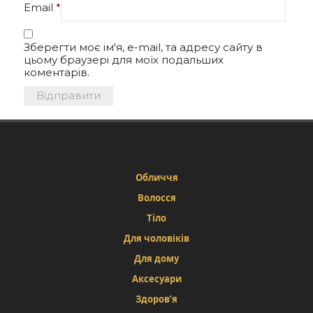
Email
*
Зберегти моє ім'я, e-mail, та адресу сайту в
цьому браузері для моїх подальших
коментарів.
Обличчя
Волосся
Тіло
Для чоловіків
Для дому
Аксесуари
Здоров’я