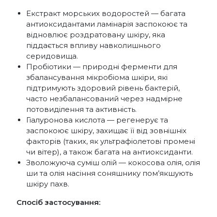
Екстракт морських водоростей — багата
антиоксидантами ламінарія заспокоює та
відновлює роздратовану шкіру, яка
піддається впливу навколишнього
серидовища.
Пробіотики — природні ферменти для
збалансування мікробіома шкіри, які
підтримують здоровий рівень бактерій,
часто незбалансований через надмірне
потовиділення та активність.
Гіалуронова кислота — регенерує та
заспокоює шкіру, захищає її від зовнішніх
факторів (таких, як ультрафіолетові промені
чи вітер), а також багата на антиоксиданти.
Зволожуюча суміш олій — кокосова олія, олія
ши та олія насіння соняшнику пом’якшують
шкіру пахв.
Спосіб застосування: