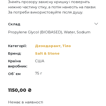
Зніміть прозору захисну кришку і поверніть
нижню частину стіку, а потім нанесіть на пахви.
За потреби використовуйте після душу.
Склад
Propylene Glycol (BIOBASED), Water, Sodium
Stearate, Polyglyceryl-10 Caprylate/Caprate,
Propanediol, Saccharomyces Ferment, Parfum
(Fragrance), Glycerin, Glyceryl Caprylate, Aloe
Категорії:
Дезодорант
,
Тіло
Barbadensis Leaf Juice, Hyaluronic Acid,
Macrocystis Pyrifera (Kelp) Extract, Saccharina
Бренд:
Salt & Stone
Longicruris (Seaweed) Extract, Maranta
Країна
США
Arundinacea Root Powder, Zea Mays (Corn)
Starch, Glyceryl Undecylenate, Potassium
виробник:
Sorbate, Sodium Benzoate, Leuconostoc/Radish
75 г
Об`єм
Root Ferment Filtrate.
1150,00
₴
Немає в наявності