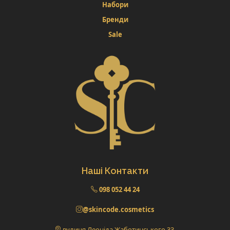
Набори
Бренди
Sale
Наші Контакти
098 052 44 24
@skincode.cosmetics
вулиця Леоніда Жаботинського 33,