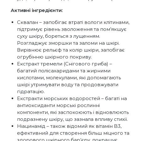
Активні інгредієнти:
Сквалан – запобігає втраті вологи клітинами,
підтримує рівень зволоження та пом’якшує
суху шкіру, бореться з лущенням.
Розгладжує зморшки та заломи на шкірі.
Вирівнює рельєф та колір шкіри, запобігає
огрубінню шкірного покриву.
Екстракт тремели (Снігового гриба) –
багатий полісахаридами та жирними
кислотами, молекулами, які допомагають
шкірі утримувати воду та продовжувати
гідратацію.
Екстракти морських водоростей – багаті на
антиоксиданти морські рослинні
компоненти, які заспокоюють і відновлюють
подразнену шкіру, що зазнала впливу стихії.
Ніацинамід – також відомий як вітамін B3,
ефективний для створення більш міцного та
здорового шкірного бар’єру, покращує