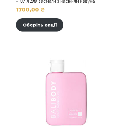
– Олія для засмаги з насінням кавуна
1700,00
₴
Цей
товар
Оберіть опції
має
кілька
варіантів.
Параметри
можна
вибрати
на
сторінці
товару