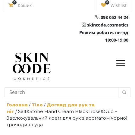
Skip
0
0
Кошик
Wishlist
to
content
098 052 44 24
skincode.cosmetics
Режим роботи: пн-нд
10:00-19:00
Головна
/
Тіло
/
Догляд для рук та
ніг
/ Salt&Stone Hand Cream Black Rose&Oud –
Зволожувальний крем для рук з ароматом чорної
троянди та уда