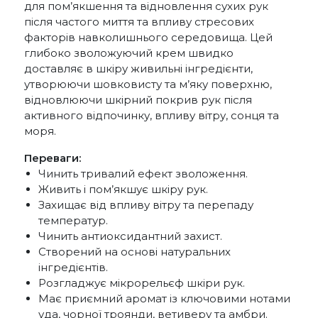
для пом’якшення та відновлення сухих рук
після частого миття та впливу стресових
факторів навколишнього середовища. Цей
глибоко зволожуючий крем швидко
доставляє в шкіру живильні інгредієнти,
утворюючи шовковисту та м’яку поверхню,
відновлюючи шкірний покрив рук після
активного відпочинку, впливу вітру, сонця та
моря.
Переваги:
Чинить тривалий ефект зволоження.
Живить і пом’якшує шкіру рук.
Захищає від впливу вітру та перепаду
температур.
Чинить антиоксидантний захист.
Створений на основі натуральних
інгредієнтів.
Розгладжує мікрорельєф шкіри рук.
Має приємний аромат із ключовими нотами
уда, чорної троянди, ветиверу та амбри.