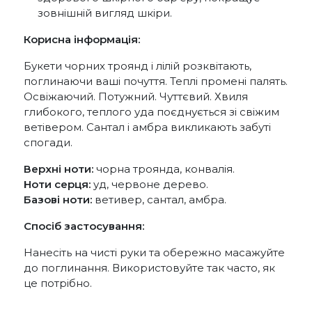
зовнішній вигляд шкіри.
Корисна інформація:
Букети чорних троянд і лілій розквітають,
поглинаючи ваші почуття. Теплі промені палять.
Освіжаючий. Потужний. Чуттєвий. Хвиля
глибокого, теплого уда поєднується зі свіжим
ветівером. Сантал і амбра викликають забуті
спогади.
Верхні ноти:
чорна троянда, конвалія.
Ноти серця:
уд, червоне дерево.
Базові ноти:
ветивер, сантал, амбра.
Спосіб застосування:
Нанесіть на чисті руки та обережно масажуйте
до поглинання. Використовуйте так часто, як
це потрібно.