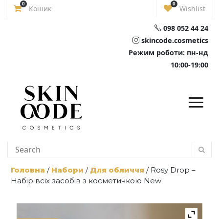
Skip
0
0
Кошик
Wishlist
to
content
098 052 44 24
skincode.cosmetics
Режим роботи: пн-нд
10:00-19:00
Головна
/
Набори
/
Для обличчя
/ Rosy Drop –
Набір всіх засобів з косметичкою New