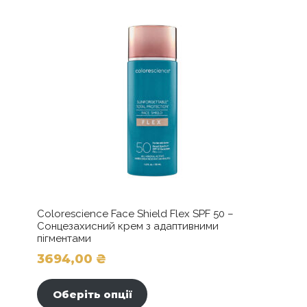
Colorescience Face Shield Flex SPF 50 –
Сонцезахисний крем з адаптивними
пігментами
3694,00
₴
Цей
товар
Оберіть опції
має