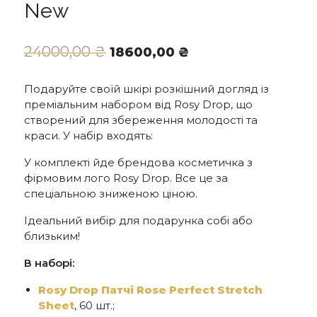
New
Оригінальна
Поточна
24000,00
₴
18600,00
₴
ціна:
ціна:
24000,00 ₴.
18600,00 ₴.
Подаруйте своїй шкірі розкішний догляд із
преміальним набором від Rosy Drop, що
створений для збереження молодості та
краси. У набір входять:
У комплекті йде брендова косметичка з
фірмовим лого Rosy Drop. Все це за
спеціальною зниженою ціною.
Ідеальний вибір для подарунка собі або
близьким!
В наборі:
Rosy Drop Патчi Rose Perfect Stretch
Sheet
, 60 шт.;