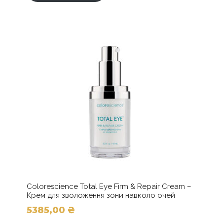
кілька
варіантів.
Параметри
можна
вибрати
на
сторінці
товару
Colorescience Total Eye Firm & Repair Cream –
Крем для зволоження зони навколо очей
5385,00
₴