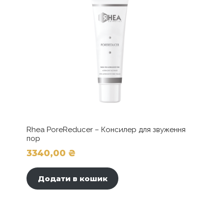
Rhea PoreReducer – Консилер для звуження
пор
3340,00
₴
Додати в кошик