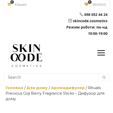
Skip
0
0
Кошик
Wishlist
to
content
098 052 44 24
skincode.cosmetics
Режим роботи: пн-нд
10:00-19:00
Головна
/
Для дому
/
Аромадифузор
/ Rituals
Precious Goji Berry Fragrance Sticks – Дифузор для
дому