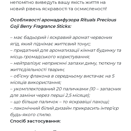
непомітно виведуть вашу якість життя на
новий рівень яскравості та осмисленості!
Особливості аромадифузора Rituals Precious
Goji Berry Fragrance Sticks:
– має бадьорий і яскравий аромат червоних
ягід, який піднімає життєвий тонус;
– придатний для ароматизації кімнат будинку та
місць громадського користування;
– нейтралізує неприємні запахи диму, тютюну та
життєдіяльності тварин;
– об’єму флакона в середньому вистачає на 5
місяців використання;
– укомплектований 20 паличками (10 – запасних
для заміни через перші 2,5 місяця);
– що більше паличок – то яскравіші пахощі;
– лаконічний білий дизайн прикрасить інтер’єр
будь-якого стилю.
Спосіб застосування: