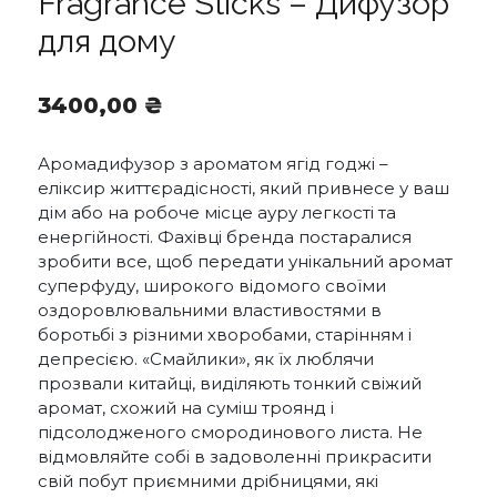
Fragrance Sticks – Дифузор
для дому
3400,00
₴
Аромадифузор з ароматом ягід годжі –
еліксир життєрадісності, який привнесе у ваш
дім або на робоче місце ауру легкості та
енергійності. Фахівці бренда постаралися
зробити все, щоб передати унікальний аромат
суперфуду, широкого відомого своїми
оздоровлювальними властивостями в
боротьбі з різними хворобами, старінням і
депресією. «Смайлики», як їх люблячи
прозвали китайці, виділяють тонкий свіжий
аромат, схожий на суміш троянд і
підсолодженого смородинового листа. Не
відмовляйте собі в задоволенні прикрасити
свій побут приємними дрібницями, які