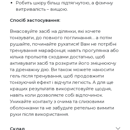
Робить шкіру більш підтягнутою, а фізичну
витривалість – вищою.
Спосіб застосування:
Вмасовуйте засіб на ділянки, які хочете
тонізувати, до повного поглинання… а потім
рушайте, починайте рухатися! Вам не потрібні
тренування марафонця; навіть прогулянка або
кілька прольотів сходами достатньо, щоб
активувати засіб та розкрити його зміцнюючу
та дренажну дію. Ви також можете наносити
гель після тренування, щоб продовжити
тонізуючий ефект і відчути легкість. А для ще
кращих результатів використовуйте щодня,
навіть коли дозволяєте собі відпочинок.
Уникайте контакту з очима та слизовими
оболонками та не забудьте ретельно вимити
руки після використання.
Склад