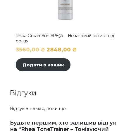
Rhea CreamSun SPF50 – Невагомий захист від
сонця
Оригінальна
Поточна
3560,00
₴
2848,00
₴
ціна:
ціна:
Додати в кошик
3560,00 ₴.
2848,00 ₴.
Відгуки
Відгуків немає, поки що.
Будьте першим, хто залишив відгук
на “Rhea ToneTrainer – Тонізуючий