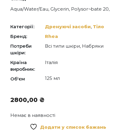
Aqua/Water/Eau, Glycerin, Polysor¬bate 20,
Ethoxydiglycol, Menthol, Sodium Acrylates
Crosspolymer-2, Ppg-26-Buteth-26, Menthyl
Nicoti¬nate, Menthyl Lactate, Tarchonanthus
Категорії:
Дренуючі засоби
,
Тіло
Camphoratus Oil, Almond/Borage/Linseed/Olive
Acids/Glyce¬rides, Adansonia Digitata Callus
Бренд:
Rhea
Culture Lysate, Helichrysum Angustifolium Flower
Потреби
Всі типи шкіри, Набряки
Extract, Tocophe¬rol, 4-Terpineol,
Phenoxyethanol, Dicaprylyl Ether, Peg-40
шкіри:
Hydrogenated Castor Oil, Caprylyl Glycol,
Країна
Італія
Disodium Edta, Pentylene Glycol, Phytic A.
виробник:
125 мл
Об'єм
2800,00
₴
Немає в наявності
Додати у список бажань