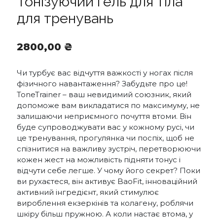
Тонізуючий гель для тіла
для тренувань
2800,00
₴
Чи турбує вас відчуття важкості у ногах після
фізичного навантаження? Забудьте про це!
ToneTrainer – ваш невидимий союзник, який
допоможе вам викладатися по максимуму, не
залишаючи неприємного почуття втоми. Він
буде супроводжувати вас у кожному русі, чи
це тренування, прогулянка чи поспіх, щоб не
спізнитися на важливу зустріч, перетворюючи
кожен жест на можливість підняти тонус і
відчути себе легше. У чому його секрет? Поки
ви рухаєтеся, він активує BaoFit, інноваційний
активний інгредієнт, який стимулює
вироблення екзеркінів та колагену, роблячи
шкіру більш пружною. А коли настає втома, у