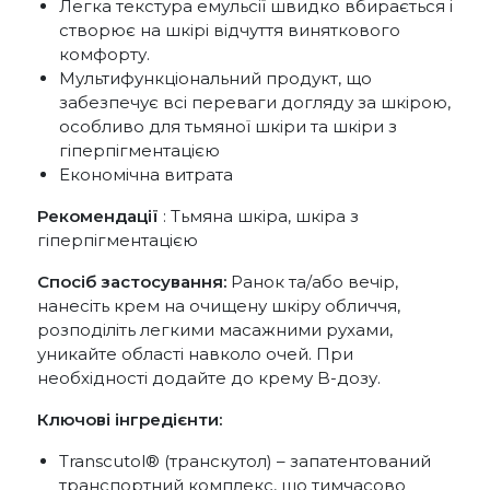
Легка текстура емульсії швидко вбирається і
створює на шкірі відчуття виняткового
комфорту.
Мультифункціональний продукт, що
забезпечує всі переваги догляду за шкірою,
особливо для тьмяної шкіри та шкіри з
гіперпігментацією
Економічна витрата
Рекомендації
: Тьмяна шкіра, шкіра з
гіперпігментацією
Спосіб застосування:
Ранок та/або вечір,
нанесіть крем на очищену шкіру обличчя,
розподіліть легкими масажними рухами,
уникайте області навколо очей. При
необхідності додайте до крему B-дозу.
Ключові інгредієнти:
Transcutol® (транскутол) – запатентований
транспортний комплекс, що тимчасово