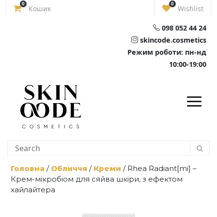
Skip
0
0
Кошик
Wishlist
to
content
098 052 44 24
skincode.cosmetics
Режим роботи: пн-нд
10:00-19:00
Головна
/
Обличчя
/
Креми
/ Rhea Radiant[mi] –
Крем-мікробіом для сяйва шкіри, з ефектом
хайлайтера