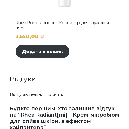
Rhea PoreReducer – Консилер для звуження
пор
3340,00
₴
Додати в кошик
Відгуки
Відгуків немає, поки що.
Будьте першим, хто залишив відгук
на “Rhea Radiant[mi] – Крем-мікробіом
для сяйва шкіри, з ефектом
хайлайтера”