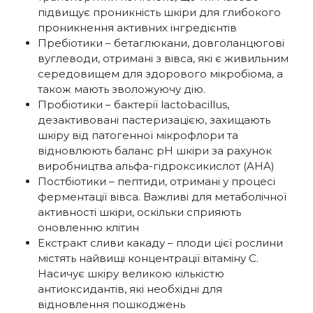
підвищує проникність шкіри для глибокого
проникнення активних інгредієнтів
Пребіотики – бетаглюкани, довголанцюгові
вуглеводи, отримані з вівса, які є живильним
середовищем для здорового мікробіома, а
також мають зволожуючу дію.
Пробіотики – бактерії lactobacillus,
дезактивовані пастеризацією, захищають
шкіру від патогенної мікрофлори та
відновлюють баланс pH шкіри за рахунок
виробництва альфа-гідроксикислот (AHA)
Постбіотики – пептиди, отримані у процесі
ферментації вівса. Важливі для метаболічної
активності шкіри, оскільки сприяють
оновленню клітин
Екстракт сливи какаду – плоди цієї рослини
містять найвищі концентрації вітаміну С.
Насичує шкіру великою кількістю
антиоксидантів, які необхідні для
відновлення пошкоджень