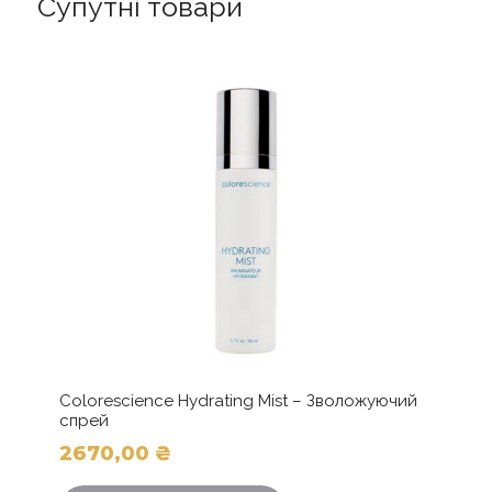
Супутні товари
ефектом
хайлайтера
кількість
Colorescience Hydrating Mist – Зволожуючий
спрей
2670,00
₴