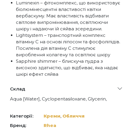
Luminexin – фітокомплекс, що використовує
біолюмінесцентні властивості квітки
вербаскуму. Має властивість відбивати
світлове випромінювання, освітлюючи
шкіру і надаючи їй сяйва зсередини.
Lightsystem – транспортний комплекс
вітаміну С на основі ліпосом та фосфоліпідів.
Посилена дія вітаміну С стимулює
вироблення колагену та освітлює шкіру
Sapphire shimmer – блискуча пудра з
високою здатністю, що відбиває, яка надає
шкірі ефект сяйва
Склад
Aqua [Water], Cyclopentasiloxane, Glycerin,
Butylene Glycol, Dimethicone, Peg-10
Dimethicone, Lactobacillus Ferment, Avena
Sativa (Oat) Kernel Extract, Lactobacillus Ferment
Категорії:
Креми
,
Обличчя
Lysate, Phenoxyethanol, Terminalia Ferdinandiana
Fruit Extract, Hydrolyzed Verbascum Thapsus
Бренд:
Rhea
Flower, Mica, Dimethicone/Peg-10/15